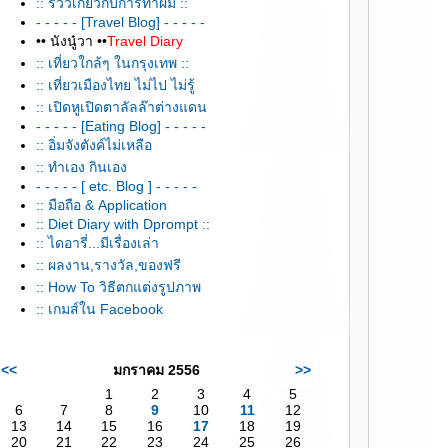
:: รีวิวเกี่ยวกับการทำผม ::
- - - - - [Travel Blog] - - - - -
•• นังนู๋วา ••
Travel Diary
:: เที่ยวใกล้ๆ ในกรุงเทพ ::
:: เที่ยวเมืองไทย ไม่ไป ไม่รู้
:: เปิดหูเปิดตาลัลล๊าต่างแดน
- - - - - [Eating Blog] - - - - -
:: อิ่มจังตังค์ไม่เหลือ
:: ทำเอง กินเอง
- - - - - [ etc. Blog ] - - - - -
:: มือถือ & Application
:: Diet Diary with Dprompt ::
:: ไดอารี่...มีเรื่องเล่า
:: ผลงาน,รางวัล,ของฟรี
:: How To วิธีตกแต่งรูปภาพ
:: เกมส์ใน Facebook
<<
มกราคม 2556
>>
1
2
3
4
5
6
7
8
9
10
11
12
13
14
15
16
17
18
19
20
21
22
23
24
25
26