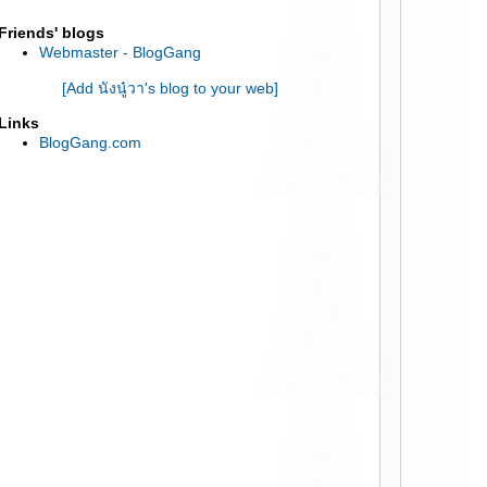
Perfect Clinical ขาวใสเหมือนไปทำหน้าที่
คลีนิค ::
Friends' blogs
:: แก้ปัญหาผิวแก่ก่อนวัย แบบไม่ต้องพึ่งหมอ
Webmaster - BlogGang
L'Oreal Paris Revitallift Filler (HA) ::
[Add นังนู๋วา's blog to your web]
:: รีวิว Faith in Face Truly Waterly Cleansing
Water และ Egg white whip cleansing foam ::
Links
:: สกินแคร์ถูกและดี “รอยัล บิวตี้ ไวท์สเนล
BlogGang.com
กลด์ครีม ” ::
:: บำรุงผิวสวยครบ งบ 300 บาท หัวจรดเท้า ได้
อะไรบ้าง มาดู! ::
:: แนะนำผลิตภัณฑ์ คืนวัยใส ฟื้นสภาพผิว ลด
ริ้วรอย จาก Vin 21 ::
:: รอยัลบิวตี้ ไวท์ สเนลครีม (Royal Beauty
White Snail Cream) ::
:: LA MONDE SKINCARE เซรั่มยกกระชับผิว
บบเห็นผลจริง ::
:: รีวิวผลิตภัณฑ์ L’eau Claire ( Glow Day
Cream | Glow Night Cream) ::
:: รีวิว fracora Proteoglycan เซรั่มตัวใหม่
บำรุงผิวกระชับ เต่งตึง ::
:: รีวิว Hada Labo Retinol Lifting & Firming
(3D Formula) ฮาดะลาโบะสีแดง รุ่นใหม่ ::