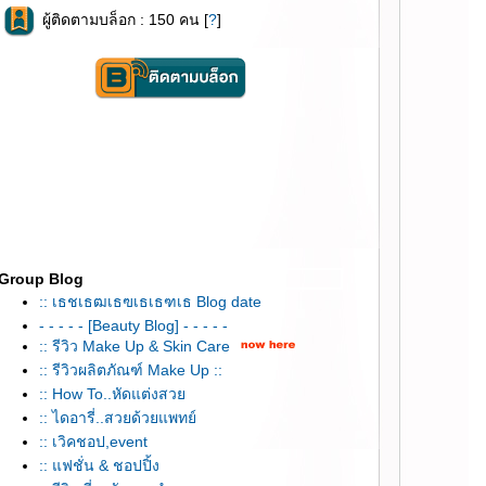
ผู้ติดตามบล็อก : 150 คน [
?
]
Group Blog
:: เธชเธฒเธฃเธเธฑเธ Blog date
- - - - - [Beauty Blog] - - - - -
:: รีวิว Make Up & Skin Care
:: รีวิวผลิตภัณฑ์ Make Up ::
:: How To..หัดแต่งสว
:: ไดอารี่..สวยด้วยแพทย์
:: เวิคชอป,event
:: แฟชั่น & ชอปปิ้ง