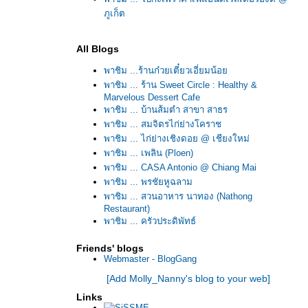
ภูเก็ต
All Blogs
พาชิม ...ร้านก๋วยเตี๋ยวเอี่ยมน้อ
พาชิม ... ร้าน Sweet Circle : Healthy &
Marvelous Dessert Cafe
พาชิม ... บ้านส้มตำ สาขา สาธร
พาชิม ... สมจิตรไก่ย่างโคราช
พาชิม ... ไก่ย่างเชิงดอย @ เชียงใหม่
พาชิม ... เพลิน (Ploen)
พาชิม ... CASA Antonio @ Chiang Mai
พาชิม ... พรชัยหูฉลาม
พาชิม ... สวนอาหาร นาทอง (Nathong
Restaurant)
พาชิม ... ครัวประดิพัทธ์
พาชิม ... Le Lerd @ Sydney
Friends' blogs
พาชิม ... ลองดู
Webmaster - BlogGang
พาชิม ... เรือนอาหารทะเล "วังมุข"
[Add Molly_Nanny's blog to your web]
พาชิม ... ส้มตำปูม้า ป้าประไพ @ พัทยา พร้อมข้อ
ควรระวัง!
Links
พาชิม ... อบอร่อ