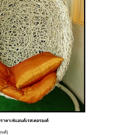
าคาเฟ่แอนด์เรสเตอรองด์
ยนต์)