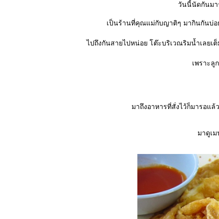
วันนี้นัดกันม
เป็นร้านที่คุณแม่กับญาติๆ มากินกันบ
ไปถึงกันสายไปหน่อย โต๊ะบริเวณริมน้ำเลยเต็ม
เพราะลูก
มาถึงอาหารที่สั่งไว้ก็มารอแล
มาดูเมน