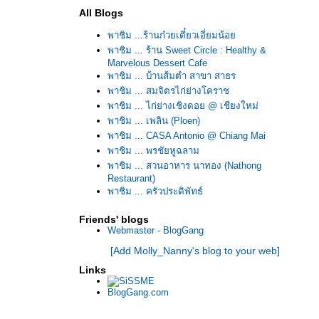
All Blogs
พาชิม ...ร้านก๋วยเตี๋ยวเอี่ยมน้อ
พาชิม ... ร้าน Sweet Circle : Healthy &
Marvelous Dessert Cafe
พาชิม ... บ้านส้มตำ สาขา สาธร
พาชิม ... สมจิตรไก่ย่างโคราช
พาชิม ... ไก่ย่างเชิงดอย @ เชียงใหม่
พาชิม ... เพลิน (Ploen)
พาชิม ... CASA Antonio @ Chiang Mai
พาชิม ... พรชัยหูฉลาม
พาชิม ... สวนอาหาร นาทอง (Nathong
Restaurant)
พาชิม ... ครัวประดิพัทธ์
พาชิม ... Le Lerd @ Sydney
Friends' blogs
พาชิม ... ลองดู
Webmaster - BlogGang
พาชิม ... เรือนอาหารทะเล "วังมุข"
[Add Molly_Nanny's blog to your web]
พาชิม ... ส้มตำปูม้า ป้าประไพ @ พัทยา พร้อมข้อ
ควรระวัง!
Links
พาชิม ... อบอร่อ
BlogGang.com
พาชิม ... แพสุวรรณรัตน์ @ ตลาดน้ำดอนหวา
พาชิม ... Le Cafe @ Siam Square Soi 9