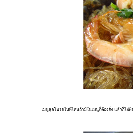
เมนูสุดโปรดไปที่ไหนถ้ามีในเมนูก็ต้องสั่ง แล้วก็ไม่ผิด