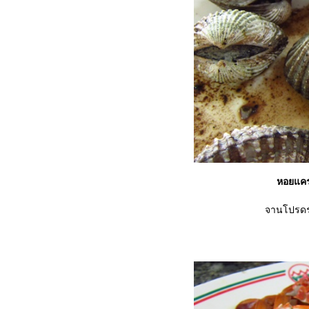
หอยแคร
จานโปรดรอ