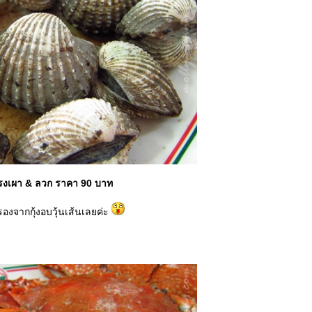
งเผา & ลวก ราคา 90 บาท
งจากกุ้งอบวุ้นเส้นเลยค่ะ