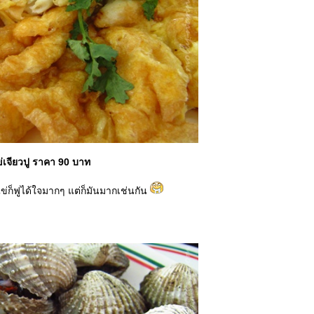
่เจียวปู ราคา 90 บาท
วนไข่ก็ฟูได้ใจมากๆ แต่ก็มันมากเช่นกัน