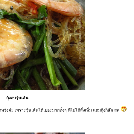
กุ้งอบวุ้นเส้น
หวังค่ะ เพราะวุ้นเส้นได้เยอะมากทั้งๆ ที่ไม่ได้สั่งเพิ่ม แถมกุ้งก็ส๊ด สด