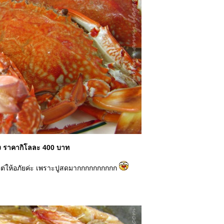
ึ่ง ราคากิโลละ 400 บาท
ต่ให้อภัยค่ะ เพราะปูสดมากกกกกกกกกก