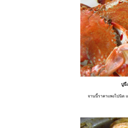
ปูน
จานนี้ราคาแพงไปนิด แ