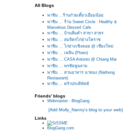
All Blogs
พาชิม ...ร้านก๋วยเตี๋ยวเอี่ยมน้อ
พาชิม ... ร้าน Sweet Circle : Healthy &
Marvelous Dessert Cafe
พาชิม ... บ้านส้มตำ สาขา สาธร
พาชิม ... สมจิตรไก่ย่างโคราช
พาชิม ... ไก่ย่างเชิงดอย @ เชียงใหม่
พาชิม ... เพลิน (Ploen)
พาชิม ... CASA Antonio @ Chiang Mai
พาชิม ... พรชัยหูฉลาม
พาชิม ... สวนอาหาร นาทอง (Nathong
Restaurant)
พาชิม ... ครัวประดิพัทธ์
พาชิม ... Le Lerd @ Sydney
Friends' blogs
พาชิม ... ลองดู
Webmaster - BlogGang
พาชิม ... เรือนอาหารทะเล "วังมุข"
[Add Molly_Nanny's blog to your web]
พาชิม ... ส้มตำปูม้า ป้าประไพ @ พัทยา พร้อมข้อ
ควรระวัง!
Links
พาชิม ... อบอร่อ
BlogGang.com
พาชิม ... แพสุวรรณรัตน์ @ ตลาดน้ำดอนหวา
พาชิม ... Le Cafe @ Siam Square Soi 9