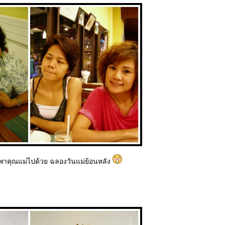
ะ พาคุณแม่ไปด้วย ฉลองวันแม่ย้อนหลัง