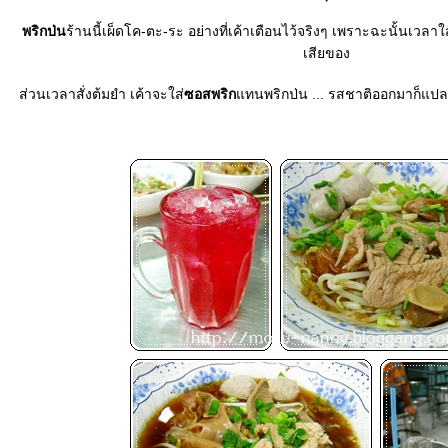
พริกป่น
ร้านนี้เผ็ดโค-ตะ-ระ อย่างที่เค้าเตือนไว้จริงๆ เพราะฉะนั้นเวลาใ
เสียของ
ส่วนเวลาสั่งต้มยำ เค้าจะใส่
ซอสพริก
ทนพริกป่น ... รสชาติออกมาก็แปลก