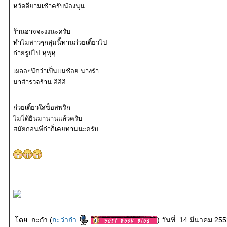
หวัดดียามเช้าครับน้องนุ่น
ร้านอาจจะงงนะครับ
ทำไมสาวๆกลุ่มนี้ทานก๋วยเตี๋ยวไป
ถ่ายรูปไป หุหุหุ
เผลอๆนึกว่าเป็นแม่ช้อย นางรำ
มาสำรวจร้าน อิอิอิ
ก๋วยเตี๋ยวใส่ซ็อสพริก
ไมไ่ด้ยินมานานแล้วครับ
สมัยก่อนพี่ก๋าก็เคยทานนะครับ
ดย: กะก๋า (
กะว่าก๋า
) วันที่: 14 มีนาคม 2