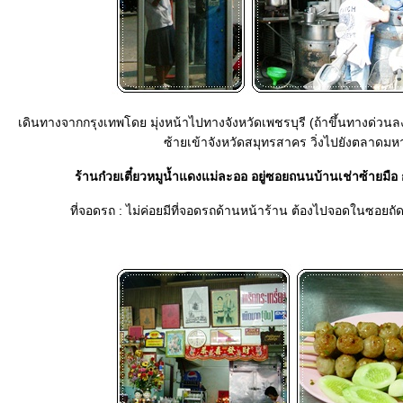
เดินทางจากกรุงเทพโดย มุ่งหน้าไปทางจังหวัดเพชรบุรี (ถ้าขึ้นทางด่ว
ซ้ายเข้าจังหวัดสมุทรสาคร วิ่งไปยังตลาดม
ร้านก๋วยเตี๋ยวหมูน้ำแดงแม่ละออ อยู่ซอยถนนบ้านเช่าซ้ายมือ
ที่จอดรถ : ไม่ค่อยมีที่จอดรถด้านหน้าร้าน ต้องไปจอดในซอยถั