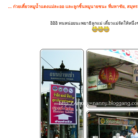
... ก่วยเตี๋ยวหมูน้ำแดงแม่ละออ และลูกชิ้นหมูนายชนะ ที่มหาชัย, สมุ
อิอิอิ ทนหน่อยนะพยาธิลูกแม่ เดี๋ยวแม่จัดให้หนึ่ง