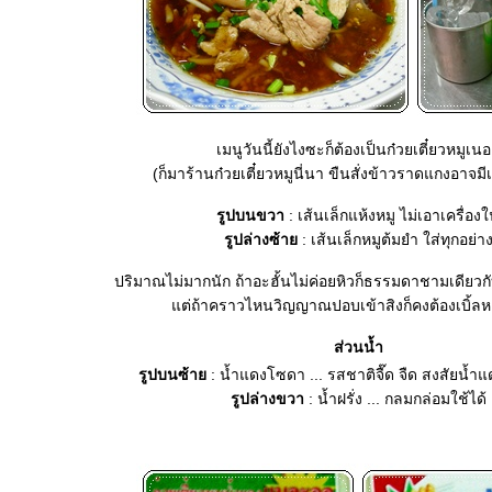
เมนูวันนี้ยังไงซะก็ต้องเป็นก๋วยเตี๋ยวหมูเน
(ก็มาร้านก๋วยเตี๋ยวหมูนี่นา ขืนสั่งข้าวราดแกงอาจมีเส
รูปบนขวา
: เส้นเล็กแห้งหมู ไม่เอาเครื่อง
รูปล่างซ้า
: เส้นเล็กหมูต้มยำ ใส่ทุกอย่า
ปริมาณไม่มากนัก ถ้าอะฮั้นไม่ค่อยหิวก็ธรรมดาชามเดียวกับ
ต่ถ้าคราวไหนวิญญาณปอบเข้าสิงก็คงต้องเบิ้ลหล่
ส่วนน้ำ
รูปบนซ้า
: น้ำแดงโซดา ... รสชาติจื๊ด จืด สงสัยน้
รูปล่างขวา
: น้ำฝรั่ง ... กลมกล่อมใช้ได้