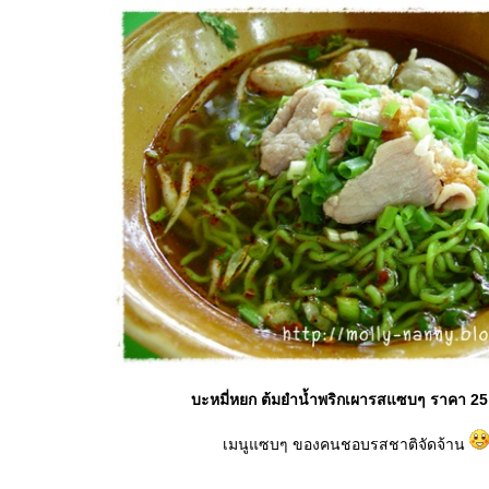
บะหมี่หยก ต้มยำน้ำพริกเผารสแซบๆ ราคา 2
เมนูแซบๆ ของคนชอบรสชาติจัดจ้าน