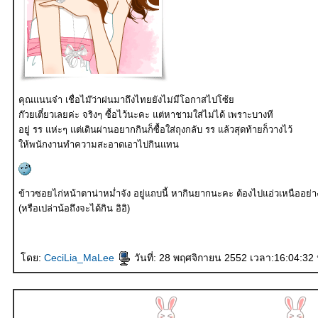
คุณแนนจ๋า เชื่อไม๊ว่าฝนมาถึงไทยยังไม่มีโอกาสไปโซ้
ก๊วยเตี๋ยวเลยค่ะ จริงๆ ซื้อไว้นะคะ แต่หาชามใส่ไม่ได้ เพราะบางที
อยู่ รร แห่ะๆ แต่เดินผ่านอยากกินก็ซื้อใส่ถุงกลับ รร แล้วสุดท้ายก็วางไว้
ห้พนักงานทำความสะอาดเอาไปกินแทน
ข้าวซอยไก่หน้าตาน่าหม่ำจัง อยู่แถบนี้ หากินยากนะคะ ต้องไปแอ่วเหนืออย่
(หรือเปล่าน้อถึงจะได้กิน อิอิ)
ดย:
CeciLia_MaLee
วันที่: 28 พฤศจิกายน 2552 เวลา:16:04:32 