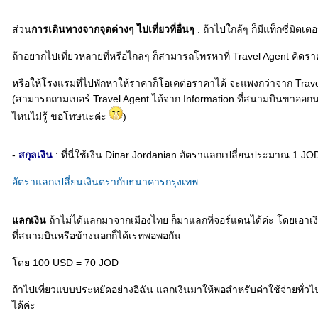
ส่วน
การเดินทางจากจุดต่างๆ ไปเที่ยวที่อื่นๆ
: ถ้าไปใกล้ๆ ก็มีแท็กซี่มิตเตอ
ถ้าอยากไปเที่ยวหลายที่หรือไกลๆ ก็สามารถโทรหาที่ Travel Agent คิดร
หรือให้โรงแรมที่ไปพักหาให้ราคาก็โอเคต่อราคาได้ จะแพงกว่าจาก Travel
(สามารถถามเบอร์ Travel Agent ได้จาก Information ที่สนามบินขาออกนะค
ไหนไม่รู้ ขอโทษนะค่ะ
)
-
สกุลเงิน
: ที่นี่ใช้เงิน Dinar Jordanian อัตราแลกเปลี่ยนประมาณ 1 J
อัตราแลกเปลี่ยนเงินตรากับธนาคารกรุงเทพ
ลกเงิน
ถ้าไม่ได้แลกมาจากเมืองไทย ก็มาแลกที่จอร์แดนได้ค่ะ โดยเอาเ
ที่สนามบินหรือข้างนอกก็ได้เรทพอพอกัน
ดย 100 USD = 70 JOD
ถ้าไปเที่ยวแบบประหยัดอย่างอิฉัน แลกเงินมาให้พอสำหรับค่าใช้จ่ายทั่วไป
ได้ค่ะ