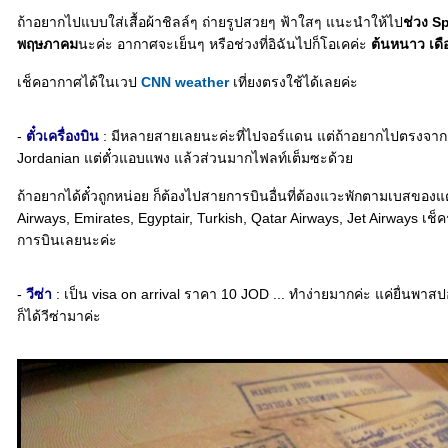
ถ้าอยากไปแบบใส่เสื้อผ้าชิลล์ๆ ถ่ายรูปสวยๆ ฟ้าใสๆ แนะนำให้ไป
ช่วง S
พฤษภาคม
นะค่ะ อากาศจะเย็นๆ หรือช่วงที่อิฉันไปก็โอเคค่ะ
ต้นหนาว เดื
เช็คอากาศได้ในเวป
CNN weather
เที่ยงตรงใช้ได้เลยค่ะ
-
ตั๋วเครื่องบิน
: มีหลายสายเลยนะค่ะที่ไปจอร์แดน แต่ถ้าอยากไปตรงจากก
Jordanian แต่ตั๋วแอบแพง แล้วส่วนมากไฟลท์เต็มซะด้ว
ถ้าอยากได้ตั๋วถูกหน่อย ก็ต้องไปสายการบินอื่นที่ต้องแวะพักตามเบสของแ
Airways, Emirates, Egyptair, Turkish, Qatar Airways, Jet Airways
การบินเลยนะค่ะ
-
วีซ่า
: เป็น visa on arrival ราคา 10 JOD ... ทำง่ายมากค่ะ แค่ยื่นพาส
ก็ได้วีซ่ามาค่ะ