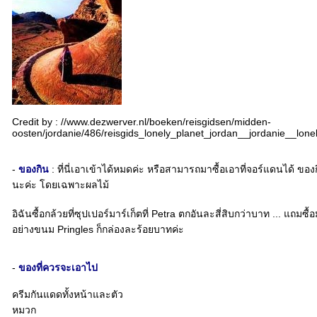
Credit by : //www.dezwerver.nl/boeken/reisgidsen/midden-
oosten/jordanie/486/reisgids_lonely_planet_jordan__jordanie__lone
-
ของกิน
: ที่นี่เอาเข้าได้หมดค่ะ หรือสามารถมาซื้อเอาที่จอร์แดนได้ ของก
นะค่ะ โดยเฉพาะผลไม้
อิฉันซื้อกล้วยที่ซุปเปอร์มาร์เก็ตที่ Petra ตกอันละสี่สิบกว่าบาท ... แถมซื
อย่างขนม Pringles ก็กล่องละร้อยบาทค่ะ
-
ของที่ควรจะเอาไป
ครีมกันแดดทั้งหน้าและตัว
หมวก