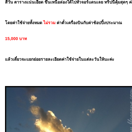
สี่วัน ตารางแน่นเอี๊ยด ขึ้นเหนือล่องใต้ไปทั่วจอร์แดนเลย ทริปนี้คุ้มสุดๆ ค
ดยค่าใช้จ่ายทั้งหมด
ไม่รวม
ค่าตั๋วเครื่องบินกับค่าช้อปปิ้งประมาณ
15,000 บาท
ล้วเดี๋ยวจะแยกย่อยรายละเอียดค่าใช้จ่ายในแต่ละวันให้นะค่ะ