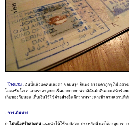
-
รงแรม
: อันนี้แล้วแต่คนเลยค่า ชอบหรูๆ ก็แพง ธรรมดาถูกๆ ก็มี อย
ลเคชันโอเค แถมราคาถูกจะเริ่ดมากกกกก พวกอิฉันพักคืนละแค่ห้าร้อยต่
เก็บของกับนอน เก็บเงินไว้ใช้ค่าอย่างอื่นดีกว่าเพราะค่าเข้าตามสถานที่ท่อง
-
การเดินทาง
ถ้า
ไปหนึ่งหรือสองคน
นะนำให้ใช้รถบัสค่ะ ประหยัดดี แต่ก็ต้องดูตารางร