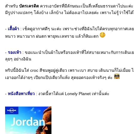
สำหรับ
บัตรเครดิต
ควรเอาบัตรที่มีลักษณะเป็นสี่เหลี่ยมธรรมดาไปนะค่ะ
มีรูปร่างแปลกๆ โค้งบ้าง เล็กบ้าง ไม่ต้องเอาไปเลยค่ะ เพราะไม่รู้ว่าใช้ได
-
เสื้อผ้า
: เช็คดูอากาศดีๆ นะค่ะ เพราะช่วงที่อิฉันไปได้ครบทุกอากาศเล
หนาว หนาวมาก ฝนตก พายุทะเลทราย แล้วก็หิมะตก
-
รองเท้า
: ขอแนะนำเป็นผ้าใบหรือรองเท้าที่ใส่สบายเหมาะกับการเดินเย
ลุยๆ อย่างอิฉัน
ทริปนี้อิฉันใส่ croc สีชมพูอยู่คู่เดียว เพราะเบา สบาย เดินนานก็ไม่เมื่อย
เอาออกได้ง่ายๆ เปียกแป๊ปเดียวก็แห้ง สุดยอดรองเท้าจริงๆ ค่ะ
-
หนังสือพาเที่ยว
: งวดนี้หาได้แค่ Lonely Planet เท่านั้นค่ะ