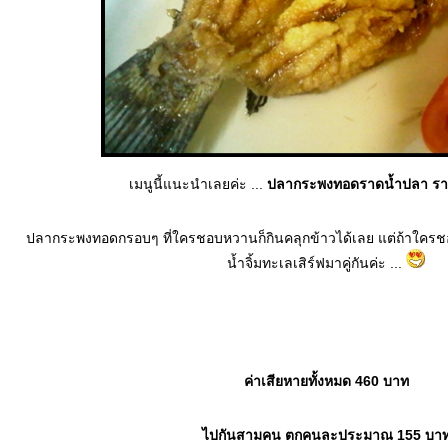
เมนูนี้แนะนำเลยค่ะ ...
ปลากระพงทอดราดน้ำปลา รา
ปลากระพงทอดกรอบๆ ที่ใครชอบหวานก็กินคลุกข้าวได้เลย แต่ถ้าใครชอบรสช
น้ำจิ้มทะเลเสิร์ฟมาคู่กันค่ะ ...
ค่าเสียหายทั้งหมด 460 บาท
ไปกันสามคน ตกคนละประมาณ 155 บา