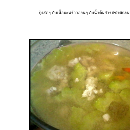
กุ้งสดๆ กับเนื้อมะพร้าวอ่อนๆ กับน้ำต้มยำรสชาติกลม