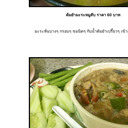
ต้มยำมะระหมูสับ ราคา 60 บาท
มะระหั่นบางๆ กรอบๆ ขมนิดๆ กับน้ำต้มยำเปรี้ยวๆ เข้าก