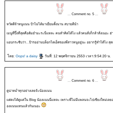
... Comment no. 5 ...
หวัดดีจ้าหนูแนน ป้าไม่ได้มาเยี่ยมตั้งนาน สบายดีน้า
เมนูที่ปิ๊งที่สุดคือต้มยำมะระนี่แหละ คนทำคิดได้ไง แล้วคนสั่งก็กล้าสั่งเนอะ ฮ
อบกระซิบว่า...ป้ารออ่านบล็อกไดเอ็ตของพี่สาวหนูอยู่นะ อยากรู้ทำได้ไง สุ
ดย:
Oops! a daisy
วันที่: 12 พฤศจิกายน 2553 เวลา:9:54:20 น.
... Comment no. 6 ...
ดูน่าหม่ำทุกอย่างเลยจ้ะน้องเเนน
เเต่คงได้ดูเเค่ใน Blog น้องเเนนนี่เเหละ เพราะพี่ไม่มีเเพลนจะไปเชียงใหม่เลย
องเเนนเเทนเเล้วกันเนอะ