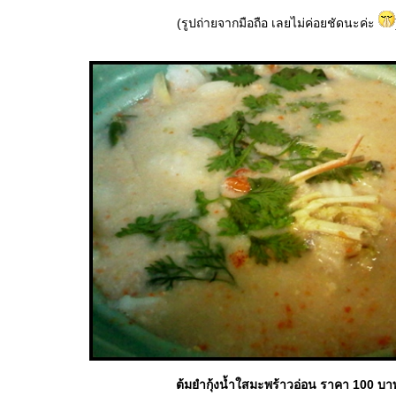
(รูปถ่ายจากมือถือ เลยไม่ค่อยชัดนะค่ะ
ต้มยำกุ้งน้ำใสมะพร้าวอ่อน ราคา 100 บา