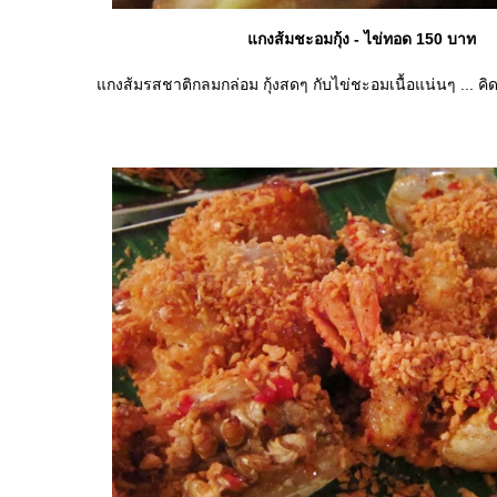
กงส้มชะอมกุ้ง - ไข่ทอด 150 บาท
กงส้มรสชาติกลมกล่อม กุ้งสดๆ กับไข่ชะอมเนื้อแน่นๆ ... ค