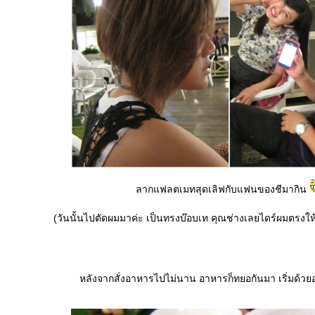
ลากแฟลตเมทสุดเลิฟกับแฟนของชีมากิน
(วันนั้นไปตัดผมมาค่ะ เป็นทรงบ๊อบเท คุณช่างเลยไดร์ผมตรง
หลังจากสั่งอาหารไปไม่นาน อาหารก็ทยอกันมา เริ่มด้วย