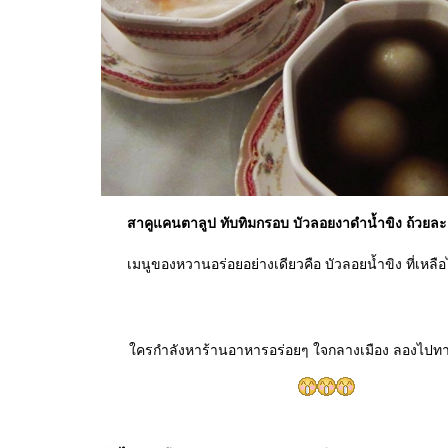
สาคูแคนตาลูป ทับทิมกรอบ บัวลอยงาดำน้ำขิง ถ้วยละ
เมนูของหวานอร่อยอย่างเดียวคือ บัวลอยน้ำขิง ที่เหลื
ครกำลังหาร้านอาหารอร่อยๆ ใจกลางเมือง ลองไปทานท