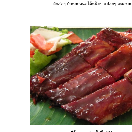
ผักสดๆ กับหอยหน่อไม้หนึบๆ แปลกๆ แต่อร่