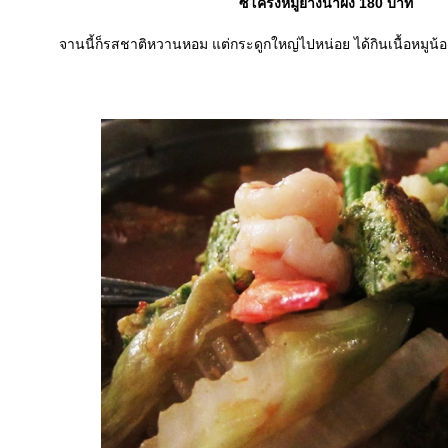
ซี่โครงหมูย่างน้ำผึ้ง 180 บาท
จานนี้ก็รสชาติหวานหอม แต่กระดูกใหญ่ไปหน่อย ได้กินเนื้อหมูน