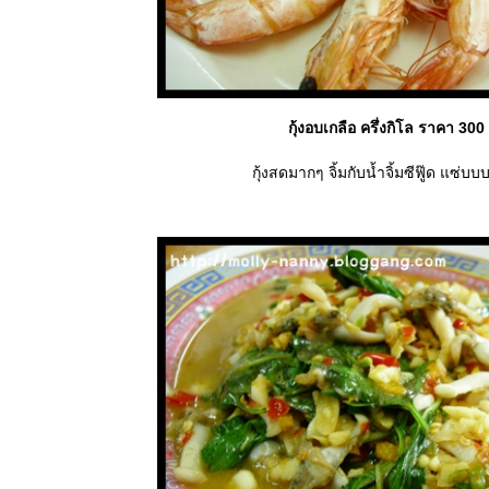
กุ้งอบเกลือ ครึ่งกิโล ราคา 30
กุ้งสดมากๆ จิ้มกับน้ำจิ้มซีฟู๊ด แซ่บบ