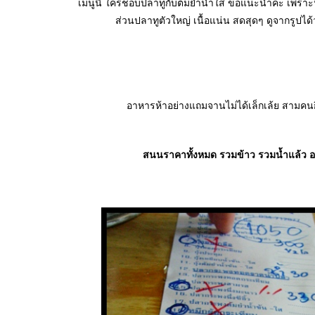
เมนูนี้ ใครชอบปลาทูกับต้มยำน้ำใส ขอแนะนำค่ะ เพราะน้
ส่วนปลาทูตัวใหญ่ เนื้อแน่น สดสุดๆ ดูจากรูปได
อาหารห้าอย่างแถมจานไม่ได้เล็กเล้ย สามคนกิ
สนนราคาทั้งหมด รวมข้าว รวมน้ำแล้ว อยู