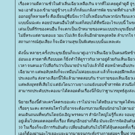
เรื่องความดีความชั่วในตัวเสิ่นเฉียวเหลือเกิน จากที่ไม่เคยดูดำดูดี จู่ๆ 
พอ เอาตัวเองเข้ามาอยู่ข้างๆ แล้วก็กลั่นแกล้งสารพัด ขนาดที่ทำเอาเสิ่
ออกอยู่ก็หลายครั้ง คือเยี่ยนอู๋ซือนี่จะว่าไปก็เหมือนกันพวกนักเรียนเล
บบนั้นน่ะค่ะ คอยป่วนคนอื่นไปทั่วแต่ก็สอบได้ที่หนึ่งอะไรแบบนี้ ในขณ
เด่นเป็นที่รักของคนอื่น ก็จะตกเป็นเป้าหมายของคนแบบประมุขเยี่ยนน
ไม่ยี่หระแต่ตามตอแย วอแวไม่เลิก ยิ่งเห็นอีกฝ่ายหงุดหงิด ลำบากใจ 
สถานการณ์สุ่มเสียง ก็จะมีความสุขเป็นพิเศษแบบนั้นแหละค่ะ
ดังนั้น หลายๆ ครั้งประมุขเยี่ยนก็จะมาตู่เอาว่าเสิ่นเฉียวเป็นคนสนิทข้
อ่อนแอ สายตาที่เกือบบอด ก็ยิ่งทำให้ดูราวกับเวลาอยู่ด้วยกันเสิ่นเฉี
เวลา จนคนเอาไปลือกันว่าเป็นนายบำเรอไปแล้วก็มี ต่อหน้าคนอื่นประม
เฉียวมาก แต่พอลับหลังก็จะเหมือนไม่ค่อยแยแส แล้วก็จะคอยฝึกพลังยุท
ประลองกัน ส่งทางเลือกนี้ให้แล้วมาทดสอบกัน ร่างกายของเสิ่นเฉียวเลย
ค่พลังยุทธที่เสียไป แต่ยังโดนวาวงยา แถมยังบอบช้ำสารพัด ส่วนนึงก็ฝีม
สามารถประคับประคองมาได้ตลอดต้นเรื่องนี่ก็นับว่าฐานวรยุทธ์สูงส่งแล
นิยายเรื่องนี้ตัวละครโคตรเยอะค่ะ เราไม่น่าจะได้หยิบเอามาพูดได้หมด
เรื่อยๆ นะคะ ตกหล่นใครไปก็อาจจะต้องรบกวนเพื่อนนักอ่านไปตามอ่าน
คนเดินถนนที่พบกันโดยบังเอิญ พรรคมาร สำนักใหญ่ไม่รู้กี่แห่ง จอ
อยู่เต็มไปหมดตลอดทั้งเรื่อง ที่สนุกอีกอย่างก็คือ มันจะมีการจัดอันดับผู้
10 ในเรื่องก็จะมีการรันอันดับ เปลี่ยนอันดับกันไปให้ได้ลุ้นตลอดทั้งเรื่
เองก็ต้องผ่านอะไรเยอะแยะมากมายจนกระทั่งร่างกายค่อยๆ ฟื้นฟู วรยุท