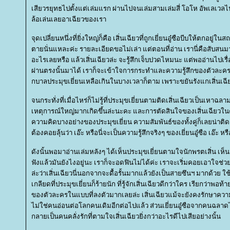
เสียวรยุทธไปตั้งแต่เล่มแรก ผ่านไปจนเล่มสามเล่มสี่ โอโห อัพเลเวล
ล้อเล่นเลยอาเฉียวของเรา
จุดเปลี่ยนหนึ่งที่ยิ่งใหญ่ก็คือ เสิ่นเฉียวที่ถูกเยี่ยนอู๋ซือบีบให้ตกอ
ตายนั่นแหละค่ะ รายละเอียดขอไม่เล่า แต่ตอนที่อ่าน เรานี่คือสับสนมากว่
อะไรเลยหรือ แล้วเสิ่นเฉียวล่ะ จะรู้สึกเจ็บปวดไหมนะ แต่พออ่านไปเรื
ผ่านตรงนั้นมาได้ เราก็จะเข้าใจการกระทำและความรู้สึกของตัวล
กบาลประมุขเยี่ยนเหลือเกินในบางเวลาก็ตาม เพราะขยันรังแกเสิ่นเฉี
จนกระทั่งที่เมื่อไหร่ก็ไม่รู้ที่ประมุขเยี่ยนตามติดเสิ่นเฉียวเป็นเหาฉลา
เหตุการณ์ใหญ่มากเกิดขึ้นล่ะนะคะ และการตัดสินใจของเสิ่นเฉียวในครั
ความคิดบางอย่างของประมุขเยี่ยน ความสัมพันธ์ของทั้งคู่ก็เลยน่าติด
ต้องคอยลุ้นว่า เอ๊ะ หรือนี่จะเป็นความรู้สึกจริงๆ ของเยี่ยนอู๋ซือ เอ๊ะ หร
ดังนั้นพอมาอ่านเล่มหลังๆ ได้เห็นประมุขเยี่ยนตามใจนักพรตเสิ่น เห
ฟังแล้วมันยังไงอยู่นะ เราก็จะอดฟินไม่ได้ค่ะ เราจะเริ่มคอยเอาใจช่วย
ล่ะว่าเสิ่นเฉียวนี่นอกจากจะดื้อรั้นมากแล้วยังเป็นสายซึนฯ มากด้วย ใช้ไ
เกลียดที่ประมุขเยี่ยนก็ร้ายนัก ที่รู้จักเสิ่นเฉียวดีกว่าใคร เรียกว่าพอ
ของตัวละครในแบบที่ลงตัวมากเลยล่ะ เสิ่นเฉียวแม้จะยังคงรักษาความ
ไม่ใช่คนอ่อนต่อโลกคนเดิมอีกต่อไปแล้ว ส่วนเยี่ยนอู๋ซือจากคนฉลาดไร
กลายเป็นคนคลั่งรักที่ตามใจเสิ่นเฉียวยิ่งกว่าอะไรดีไปเสียอย่างนั้น