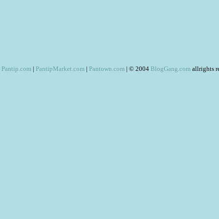
Pantip.com
|
PantipMarket.com
|
Pantown.com
| © 2004
BlogGang.com
allrights 