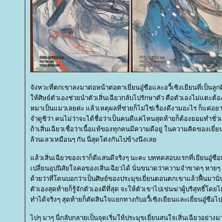
จังหวะที่ตกเขาลงมาต่อหน้าต่อตาเยี่ยนอู๋ซือและอวี้เซิงเยียนที่เป็นลูกศิ
ห้ศิษย์ตัวเองช่วยนำตัวเสิ่นเฉียวกลับไปรักษาตัว คือตัวเองไม่แตะต้อ
หมาเป็นแมวเลยค่ะ แล้วเหตุผลที่ช่วยก็ไม่ใช่เรื่องดีงามอะไร ก็แค่อย
จำดูซิว่า คนไม่ว่าจะได้ชื่อว่าเป็นคนดีแค่ไหนสุดท้ายก็ต้องยอมทำชั่วเพ
ถ้าเสิ่นเฉียวเชื่อว่าเนื้อแท้ของทุกคนมีความดีอยู่ ในความคิดของเยี่ยน
ล้วนเลวเหมือนๆ กัน นี่สุดโต่งกันไปข้างนึงเล
ล้วเสิ่นเฉียวของเราก็ดีแสนดีจริงๆ นะคะ บททดสอบแรกที่เยียนอู๋ซือ
เปลี่ยนอุปนิสัยใจคอของเสิ่นเฉียวได้ นั่นขนาดว่าความจำขาดๆ หายๆ น
ด้วยว่าที่โดนบอกว่าเป็นศิษย์ของประมุขเยี่ยนตอนตกเขาแล้วฟื้นมานั่น 
ตัวเองสุดท้ายก็รู้จักตัวเองดีที่สุด จะให้ตัวเขาไปเข่นฆ่าผู้บริสุทธิ์โดยไ
ทำได้จริงๆ สุดท้ายก็ตัดสินใจแยกทางกับอวี้เซิงเยียนและเยี่ยนอู๋ซือไป
ไปๆ มาๆ นี่กลับกลายเป็นจุดเริ่มให้ประมุขเยี่ยนสนใจเสิ่นเฉียวอย่าง