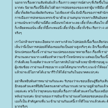
นอกจากเรื่องความสัมพันธ์แล้ว เรื่องราว เหตุการณ์ต่างๆ ที่เกิดขึ้นใ
มากค่ะ นิยายเรื่องนี้นี่เต็มไปด้วยการปล่อยของของเหล่าผู้มากฝีมือ เดี๋
เดี๋ยวก็ผลัดกันแพ้ผลัดกันชนะ ไม่เพียงเท่านั้น ยังมีเรื่องของราชสำนักห
การเมืองการปกครองแทรกเข้ามาด้วย อ่านสนุกมากเพราะสีสันอันหลาก
อารมณ์ระหว่างที่อ่านนี่คือ เหมือนรถไฟเหาะเลย เดี๋ยวก็สะเทือนใจ เดี๋ย
ก็เกลียดหมอนั่น เดี๋ยวก็อึ้งกะหมอนี่ เดี๋ยวก็ลุ้น เดี๋ยวก็เขิน เรียกว่า 
จริงๆ
เราไม่กล้าลงรายละเอียดมาก เพราะกลัวจะไปสปอยล์เนื้อเรื่องเสียก่อ
เห็นว่านี่เป็นการสปอยล์ก็ต้องขออภัยเป็นอย่างสูงจริงๆ ค่ะ อีกเรื่องที่
นักแปลของเรื่องนี้ เราอ่านงานแปลของเธอมาหลายเรื่อง เรื่องที่เราอ่า
สำนวนงดงามมาก แต่ต้องทำความเข้าใจหนักหน่วง แต่พอเป็นเรื่องนี้
กำลังดีเลย ก็เลยคิดว่าจะหากโอกาสกลับไปอ่านลิ่วเหยาอีกซักรอบดู แต่เร
ผู้แช่มช้อย เราอ่านแล้วชอบมาก แปลได้สนุกมากจริงๆ แนะนำให้ลองไ
ล้วน่าจะมีโอกาสได้เอามารีวิวให้ได้อ่านกันในอนาคตแน่ๆ ค่ะ
อย่าลืมหยิบพันสารทมาอ่านกันนะคะ รับรองว่าจะชอบเยี่ยนอู๋ซือกับเสิ่น
อีกสองตัวละครที่นิสัยโคตรแตกต่างกันมากแต่เวลามาอยู่ด้วยกันแล้ว
เลยล่ะค่ะ หวังใจว่าทุกคนจะชอบทั้งเรื่องราวทั้งตัวละครในเรื่องเหมื
หลังอ่านจบค่ะ นักอ่านของเราขยันเข้ามาอ่านแต่ไม่ค่อยชอบคอมเม้นต์ 
เองก็เป็น สำคัญตรงที่แวะเข้ามาอ่านกันแค่นี้เราก็ดีใจมากแล้วล่ะค่ะ
มากจริงๆ