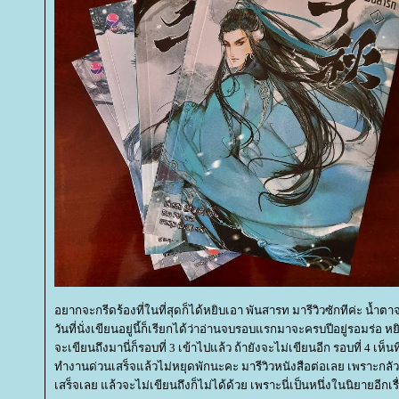
อยากจะกรีดร้องที่ในที่สุดก็ได้หยิบเอา พันสารท มารีวิวซักทีค่ะ น้ำต
วันที่นั่งเขียนอยู่นี้ก็เรียกได้ว่าอ่านจบรอบแรกมาจะครบปีอยู่รอมร่อ ห
จะเขียนถึงมานี่ก็รอบที่ 3 เข้าไปแล้ว ถ้ายังจะไม่เขียนอีก รอบที่ 4 เห็
ทำงานด่วนเสร็จแล้วไม่หยุดพักนะคะ มารีวิวหนังสือต่อเลย เพราะกลัวใจ
เสร็จเลย แล้วจะไม่เขียนถึงก็ไม่ได้ด้วย เพราะนี่เป็นหนึ่งในนิยายอีกเร