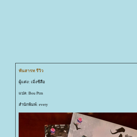
พันสารท รีวิว
ผู้แต่ง: เมิ่งซีสือ
ปล: Bou Ptrn
สำนักพิมพ์: every