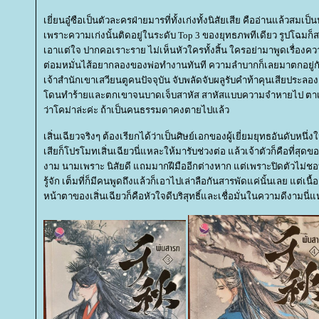
เยี่ยนอู๋ซือเป็นตัวละครฝ่ายมารที่ทั้งเก่งทั้งนิสัยเสีย คืออ่านแล้วส
เพราะความเก่งนั้นติดอยู่ในระดับ Top 3 ของยุทธภพทีเดียว รูปโฉมก็สง่า
เอาแต่ใจ ปากคอเราะราย ไม่เห็นหัวใครทั้งสิ้น ใครอย่ามาพูดเรื่องคว
ต่อมหมั่นไส้อยากลองของพ่อทำงานทันที ความลำบากก็เลยมาตกอยู่กับเฉ
เจ้าสำนักเขาเสวียนตูคนปัจจุบัน จับพลัดจับผลูรับคำท้าคุนเสียประลอง
ดนทำร้ายและตกเขาจนบาดเจ็บสาหัส สาหัสแบบความจำหายไป ตาเกื
ว่าโคม่าล่ะค่ะ ถ้าเป็นคนธรรมดาคงตายไปแล้ว
เสิ่นเฉียวจริงๆ ต้องเรียกได้ว่าเป็นศิษย์เอกของผู้เยี่ยมยุทธอันดับหนึ
เสียก็โปรโมทเสิ่นเฉียวนี่แหละให้มารับช่วงต่อ แล้วเจ้าตัวก็คือที่สุ
งาม นามเพราะ นิสัยดี แถมมากฝีมืออีกต่างหาก แต่เพราะปิดตัวไม่ชอ
รู้จัก เต็มที่ก็มีคนพูดถึงแล้วก็เอาไปเล่าลือกันสารพัดแค่นั้นเลย แต่เนื
หน้าตาของเสิ่นเฉียวก็คือหัวใจดีบริสุทธิ์และเชื่อมั่นในความดีงามนี่