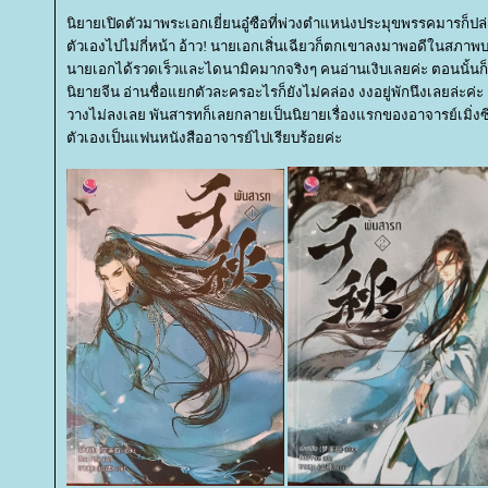
นิยายเปิดตัวมาพระเอกเยี่ยนอู๋ซือที่พ่วงตำแหน่งประมุขพรรคมารก็ปล่
ตัวเองไปไม่กี่หน้า อ้าว! นายเอกเสิ่นเฉียวก็ตกเขาลงมาพอดีในสภาพ
นายเอกได้รวดเร็วและไดนามิคมากจริงๆ คนอ่านเงิบเลยค่ะ ตอนนั้นก็ย
นิยายจีน อ่านชื่อแยกตัวละครอะไรก็ยังไม่คล่อง งงอยู่พักนึงเลยล่ะค่ะ
วางไม่ลงเลย พันสารทก็เลยกลายเป็นนิยายเรื่องแรกของอาจารย์เมิ่งซ
ตัวเองเป็นแฟนหนังสืออาจารย์ไปเรียบร้อยค่ะ