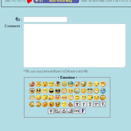
ดย:
ทนายอ้วน
วันที่: 30 มกราคม 2564 เวลา:19:51:
ชื่อ :
Comment :
*ใช้ code html ตกแต่งข้อความได้เฉพาะสมาชิก
+
Emotion
+