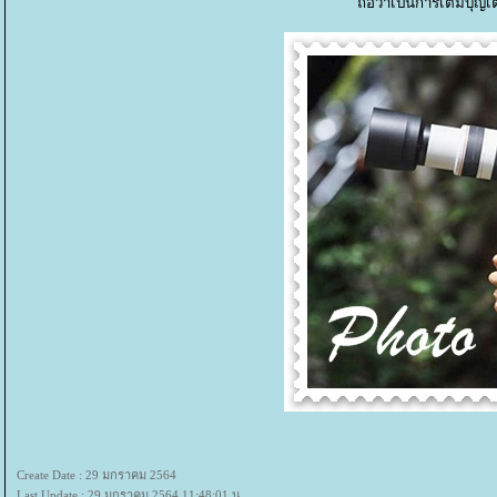
ถือว่าเป็นการเติมบุ
Create Date : 29 มกราคม 2564
Last Update : 29 มกราคม 2564 11:48:01 น.