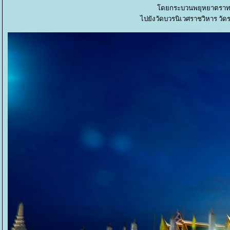
ดยกระบวนพยุหยาตราท
ไปยังวัดบวรนิเวศราชวิหาร ว