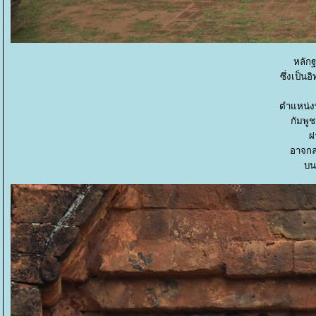
หลักฐ
ซึ่งเป็
ตำแหน่ง
กัมพูช
ผ
อาจกล
บน