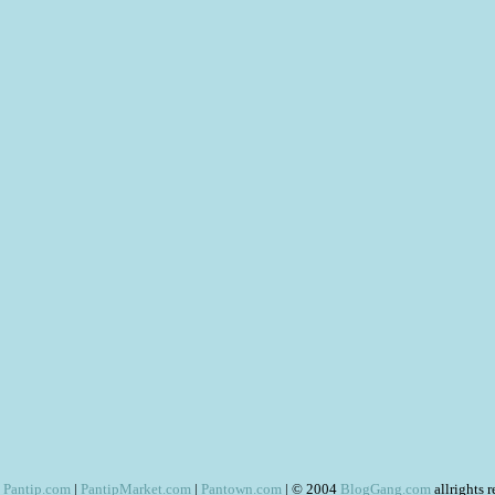
Pantip.com
|
PantipMarket.com
|
Pantown.com
| © 2004
BlogGang.com
allrights 