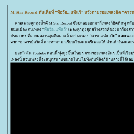
M.Star Record ดันเต็มที่ “พ้อว้อ...แพ้แว้” หวังตามรอยเพลงฮิต “คาร
ค่ายเพลงลูกทุ่งน้ำดี M.Star Record ซึ่งปล่อยออกมากี่เพลงก็ฮิตติดหู กลับมา
สนั่นเมือง กับเพลง “
พ้อว้อ..แพ้แว้
” เพลงลูกทุ่งสุดสร้างสรรค์ของนักร้อง
ประภาพร ที่ฝากผลงานสุดฮิตมาแล้วอย่างเพลง “คารถแห่แววับ” และเพลง “ขอไ
จาก “อาจารย์สวัสดิ์​ สารคาม” มาเรียบเรียงดนตรีเพลงให้ ส่วนคำร้องและท
อดวิวใน Youtube ตอนนี้ พุ่งสูงขึ้นเรื่อยๆ ตามรอยเพลงอื่นๆ เป็นที่เรีย
เพลงนี้ ส่วนเพลงนี้จะสนุกสนานขนาดไหน ไปฟังกันที่ลิงก์ด้านล่างนี้ได้เลย