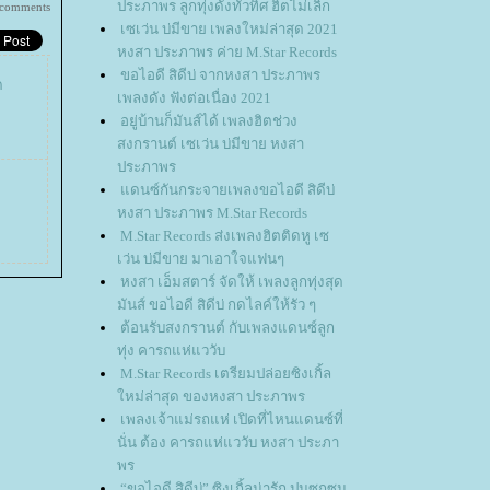
ประภาพร ลูกทุ่งดังทั่วทิศ ฮิตไม่เลิก
 comments
เซเว่น บ่มีขาย เพลงใหม่ล่าสุด 2021
หงสา ประภาพร ค่าย M.Star Records
ขอไอดี สิดีบ่ จากหงสา ประภาพร
ด
เพลงดัง ฟังต่อเนื่อง 2021
อยู่บ้านก็มันส์ได้ เพลงฮิตช่วง
สงกรานต์ เซเว่น บ่มีขาย หงสา
ประภาพร
ดนซ์กันกระจายเพลงขอไอดี สิดีบ่
หงสา ประภาพร M.Star Records
M.Star Records ส่งเพลงฮิตติดหู เซ
เว่น บ่มีขาย มาเอาใจแฟนๆ
หงสา เอ็มสตาร์ จัดให้ เพลงลูกทุ่งสุด
มันส์ ขอไอดี สิดีบ่ กดไลค์ให้รัว ๆ
ต้อนรับสงกรานต์ กับเพลงแดนซ์ลูก
ทุ่ง คารถแห่แววับ
M.Star Records เตรียมปล่อยซิงเกิ้ล
หม่ล่าสุด ของหงสา ประภาพร
เพลงเจ้าแม่รถแห่ เปิดที่ไหนแดนซ์ที่
นั่น ต้อง คารถแห่แววับ หงสา ประภา
พร
“ขอไอดี สิดีบ่” ซิงเกิ้ลน่ารัก ปนซุกซน