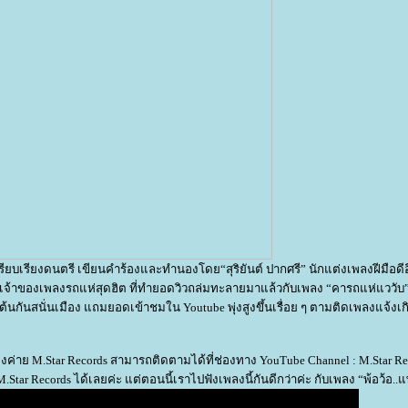
รียบเรียงดนตรี เขียนคำร้องและทำนองโดย“สุริยันต์​ ปากศรี” นักแต่งเพลงฝีมือด
เป็นเจ้าของเพลงรถแห่สุดฮิต ที่ทำยอดวิวถล่มทะลายมาแล้วกับเพลง “คารถแห่แววับ
เต้นกันสนั่นเมือง แถมยอดเข้าชมใน Youtube พุ่งสูงขึ้นเรื่อย ๆ ตามติดเพลงแจ้งเ
่าย M.Star Records สามารถติดตามได้ที่ช่องทาง YouTube Channel : M.Star Re
ar Records ได้เลยค่ะ แต่ตอนนี้เราไปฟังเพลงนี้กันดีกว่าค่ะ กับเพลง “พ้อว้อ..แพ