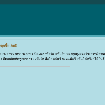
ลุกขึ้นเต้น!!
ย่างสาว หงสา ประภาพร กับเพลง “พ้อว้อ..แพ้แว้” เพลงลูกทุ่งสุดสร้างสรรค์ จา
มีท่อนฮิตติดหูอย่าง “ซอดพ้อว้อ พ้อว้อ แพ้แว้ ซอดแพ้แว้ แพ้แว้ พ้อว้อ” ได้ยินต