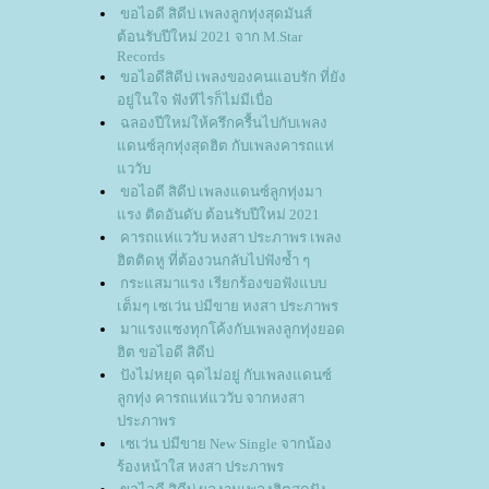
ขอไอดี สิดีบ่ เพลงลูกทุ่งสุดมันส์
ต้อนรับปีใหม่ 2021 จาก M.Star
Records
ขอไอดีสิดีบ่ เพลงของคนแอบรัก ที่ยัง
อยู่ในใจ ฟังทีไรก็ไม่มีเบื่อ
ฉลองปีใหม่ให้ครึกครื้นไปกับเพลง
ดนซ์ลุกทุ่งสุดฮิต กับเพลงคารถแห่
ววับ
ขอไอดี สิดีบ่ เพลงแดนซ์ลูกทุ่งมา
รง ติดอันดับ ต้อนรับปีใหม่ 2021
คารถแห่แววับ หงสา ประภาพร เพลง
ฮิตติดหู ที่ต้องวนกลับไปฟังซ้ำ ๆ
กระแสมาแรง เรียกร้องขอฟังแบบ
เต็มๆ เซเว่น บ่มีขาย หงสา ประภาพร
มาแรงแซงทุกโค้งกับเพลงลูกทุ่งยอด
ฮิต ขอไอดี สิดีบ่
ปังไม่หยุด ฉุดไม่อยู่ กับเพลงแดนซ์
ลูกทุ่ง คารถแห่แววับ จากหงสา
ประภาพร
เซเว่น บ่มีขาย New Single จากน้อง
ร้องหน้าใส หงสา ประภาพร