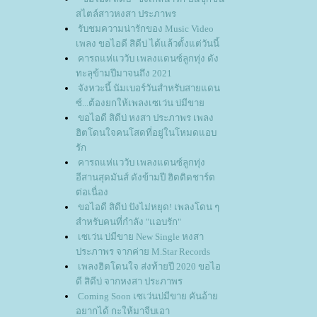
สไตล์สาวหงสา ประภาพร
รับชมความน่ารักของ Music Video
เพลง ขอไอดี สิดีบ่ ได้แล้วตั้งแต่วันนี้
คารถแห่แววับ เพลงแดนซ์ลูกทุ่ง ดัง
ทะลุข้ามปีมาจนถึง 2021
จังหวะนี้ นัมเบอร์วันสำหรับสายแดน
ซ์...ต้องยกให้เพลงเซเว่น บ่มีขา
ขอไอดี สิดีบ่ หงสา ประภาพร เพลง
ฮิตโดนใจคนโสดที่อยู่ในโหมดแอบ
รัก
คารถแห่แววับ เพลงแดนซ์ลูกทุ่ง
อีสานสุดมันส์ ดังข้ามปี ฮิตติดชาร์ต
ต่อเนื่อง
ขอไอดี สิดีบ่ ปังไม่หยุด! เพลงโดน ๆ
สำหรับคนที่กำลัง "แอบรัก"
เซเว่น บ่มีขาย New Single หงสา
ประภาพร จากค่าย M.Star Records
เพลงฮิตโดนใจ ส่งท้ายปี 2020 ขอไอ
ดี สิดีบ่ จากหงสา ประภาพร
Coming Soon เซเว่นบ่มีขาย คันอ้า
อยากได้ กะให้มาจีบเอา