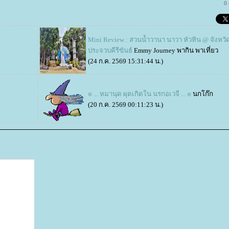
0
Mini Review : สวนน้ำวานา นาวา หัวหิน @ จังหวั
ประจวบคีรีขันธ์
Emmy Journey พากิน พาเที่ยว
(24 ก.ค. 2569 15:31:44 น.)
๏ ... หมานุด ผุดเกิดใน นรกอเวจี ... ๏
นกโก๊ก
(20 ก.ค. 2569 00:11:23 น.)