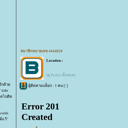
สมาชิกหมายเลข 4444820
Location :
[ดู Profile ทั้งหมด]
ีอีกด้ว
ผู้ติดตามบล็อก : 1 คน [
?
]
” และ
กิดไปติด
cords
้แว้”