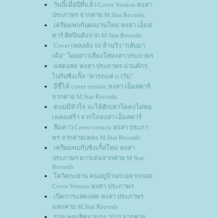
วันนี้เมื่อปีที่แล้ว Cover Version หงสา
ประภาพร จากค่าย M.Star Records
เตรียมพบกับผลงานใหม่ หงสา เอ็มส
ตาร์ ศิลปินดังจาก M.Star Records
Cover เพลงดัง 10 ล้านวิว “กลับมา
เด้อ” โดยสาวเสียงใสหงสา ประภาพร
สดงสด หงสา ประภาพร ม่วนคักๆ
ไปกับซิงเกิ้ล “คารถแห่ แววับ”
อีขี้ไห้ cover version หงสา เอ็มสตาร์
จากค่าย M.Star Records
คนบ่มีหัวใจ จะให้ฮักเท่าใดคงไม่พอ
เพลงเศร้า จากใจหงสา เอ็มสตาร์
ลืมคาว Cover version หงสา ประภา
พร จากค่ายเพลง M.Star Records
เตรียมพบกับซิงเกิ้ลใหม่ หงสา
ประภาพร ดาวเด่นจากค่าย M.Star
Records
ควิดกะย่าน คนอยู่บ้านกะอยากกอด
Cover Version หงสา ประภาพร
เปิดการแสดงสด หงสา ประภาพร
ห่งค่าย M.Star Records
รวมเพลงฮิตมาแรง 2020 จากค่า