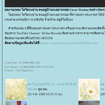
ผลงานเพลง โควิดกะย่าน คนอยู่บ้านกะอยากกอด
Cover Version หงสา ประ
ดยเพลง โควิดกะย่าน คนอยู่บ้านกะอยากกอด ที่สาวหงสา ประภาพร ได้นำม
กระต่าย พรรณนิภา จากสังกัด จ้วดจ้าด สตูดิโอนี่เอง
สำหรับแฟน ๆ ที่ชื่นชอบสาวหงสา ประภาพร หรืออยากจะฟังรวมเพลงฮิตทั้งอ
ช่องทาง YouTube Channel : M.Star Records ติดตามข่าวสาร สามารถติดตามได้
ติดต่องานแสดงที่เบอร์ 062-3855556
ติดตามข้อมูลเพิ่มเติมได้ที่ :
https://www.facebook.com/M.STARRecords
Create Date : 22 พฤษภาคม 2563
Last Update : 22 พฤษภาคม 2563 13:10:13 น.
Counter : 1423 Pageviews.
♥♥ โอบกอดหัวใจ 12 · ความกล้าที่แท้
♥♥ 
จริง ♥♥
ทูน่าค่ะ
♥♥
(31 ก.ค. 2569 10:21:11 น.)
(30