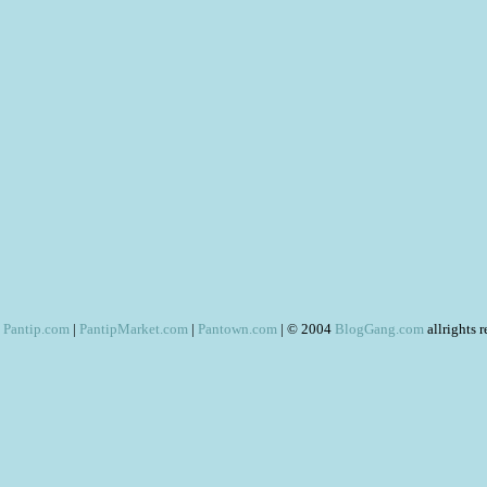
Pantip.com
|
PantipMarket.com
|
Pantown.com
| © 2004
BlogGang.com
allrights 