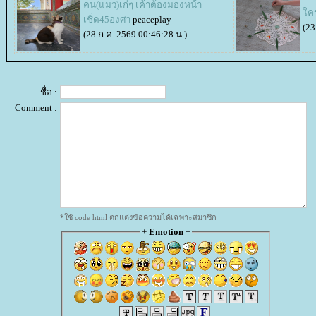
คน(แมว)เก๋ๆ เค้าต้องมองหน้า
คร
เชิ่ด45องศา
peaceplay
(23
(28 ก.ค. 2569 00:46:28 น.)
ชื่อ :
Comment :
*ใช้ code html ตกแต่งข้อความได้เฉพาะสมาชิก
+
Emotion
+