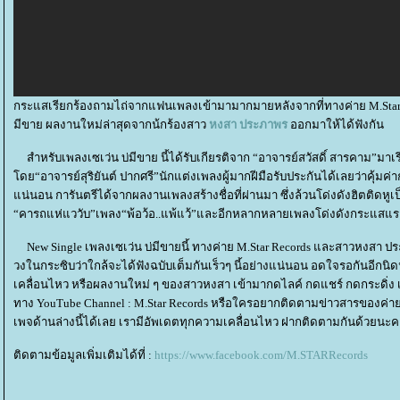
กระแสเรียกร้องถามไถ่จากแฟนเพลงเข้ามามากมายหลังจากที่ทางค่าย M.Star Re
มีขาย ผลงานใหม่ล่าสุดจากน้กร้องสาว
หงสา ประภาพร
ออกมาให้ได้ฟังกัน
สำหรับเพลงเซเว่น บ่มีขาย นี้ได้รับเกียรติจาก “อาจารย์สวัสดิ์ สารคาม”มา
ดย“อาจารย์สุริยันต์ ปากศรี”นักแต่งเพลงผู้มากฝีมือรับประกันได้เลยว่าคุ้
น่นอน การันตรีได้จากผลงานเพลงสร้างชื่อที่ผ่านมา ซึ่งล้วนโด่งดังฮิตติดหูเป็
“คารถแห่แววับ”เพลง“พ้อว้อ..แพ้แว้”และอีกหลากหลายเพลงโด่งดังกระแสแรงอ
New Single เพลงเซเว่น บ่มีขายนี้ ทางค่าย M.Star Records และสาวหงสา ประ
วงในกระซิบว่าใกล้จะได้ฟังฉบับเต็มกันเร็วๆ นี้อย่างแน่นอน อดใจรอกันอี
เคลื่อนไหว หรือผลงานใหม่ ๆ ของสาวหงสา เข้ามากดไลค์ กดแชร์ กดกระดิ่ง เป
ทาง YouTube Channel : M.Star Records หรือใครอยากติดตามข่าวสารของค่า
เพจด้านล่างนี้ได้เลย เรามีอัพเดตทุกความเคลื่อนไหว ฝากติดตามกันด้วยนะค
ติดตามข้อมูลเพิ่มเติมได้ที่ :
https://www.facebook.com/M.STARRecords