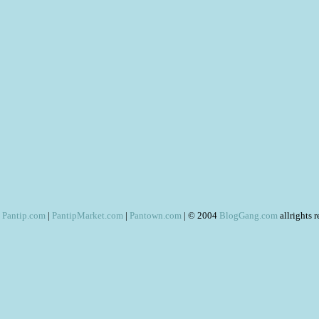
Pantip.com
|
PantipMarket.com
|
Pantown.com
| © 2004
BlogGang.com
allrights 