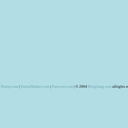
Pantip.com
|
PantipMarket.com
|
Pantown.com
| © 2004
BlogGang.com
allrights 