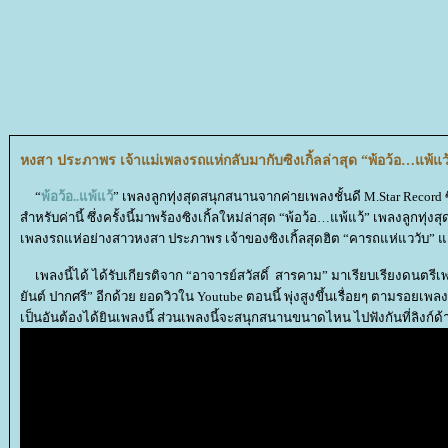
หงสา ประภาพร เจ้าแม่เพลงรถแห่กลับมากับซิงเกิ้ลล่าสุด “พ้อว้อ…แพ้แว
“
พ้อว้อ..แพ้แว้
” เพลงลูกทุ่งสุดสนุกสนานจากค่ายเพลงชั้นดี M.Star Record
สำหรับค่านี้ ซึ่งครั้งนี้มาพร้องซิงเกิ้ลใหม่ล่าสุด “พ้อว้อ…แพ้แว้” เพลงลูกทุ
เพลงรถแห่อย่างสาวหงสา ประภาพร เจ้าของซิงเกิ้ลสุดฮิต “คารถแห่แววับ” แล
เพลงนี้ได้ ได้รับเกียรติจาก “อาจารย์สวัสดิ์​ สารคาม” มาเรียบเรียงดนตรี
ันต์​ ปากศรี” อีกด้วย ยอดวิวใน Youtube ตอนนี้ พุ่งสูงขึ้นเรื่อยๆ ตามรอยเพลง
เป็นอันต้องได้ยินเพลงนี้ ส่วนเพลงนี้จะสนุกสนานขนาดไหน ไปฟังกันที่ลิงก์ด้า