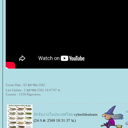
Create Date : 02 ตุลาคม 2562
Last Update : 2 ตุลาคม 2562 14:47:07 น.
Counter : 1154 Pageviews.
๏
จักจั่นงวงในประเทศไท
cyberlifenlearn
..
(24 ก.ค. 2569 19:31:37 น.)
(