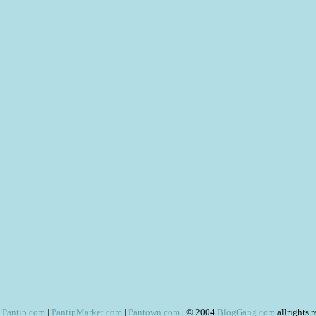
Pantip.com
|
PantipMarket.com
|
Pantown.com
| © 2004
BlogGang.com
allrights 