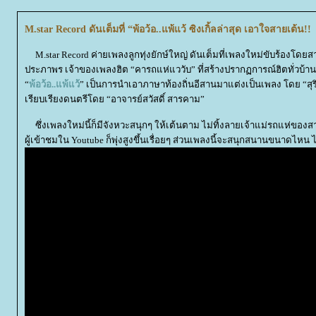
M.star Record ดันเต็มที่ “พ้อว้อ..แพ้แว้ ซิงเกิ้ลล่าสุด เอาใจสายเต้น!!
M.star Record ค่ายเพลงลูกทุ่งยักษ์ใหญ่ ดันเต็มที่เพลงใหม่ขับร้องโด
ประภาพร เจ้าของเพลงฮิต “คารถแห่แววับ” ที่สร้างปรากฏการณ์ฮิตทั่วบ้านทั่
“
พ้อว้อ..แพ้แว้
” เป็นการนำเอาภาษาท้องถิ่นอีสานมาแต่งเป็นเพลง โดย “สุริย
เรียบเรียงดนตรีโดย “อาจารย์สวัสดิ์ สารคาม”
ซึ่งเพลงใหม่นี้ก็มีจังหวะสนุกๆ ให้เต้นตาม ไม่ทิ้งลายเจ้าแม่รถแห่ของสา
ผู้เข้าชมใน Youtube ก็พุ่งสูงขึ้นเรื่อยๆ ส่วนเพลงนี้จะสนุกสนานขนาดไหน 