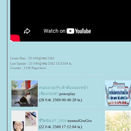
Create Date : 23 กรกฎาคม 2562
Last Update : 23 กรกฎาคม 2562 13:33:04 น.
Counter : 1146 Pageviews.
คน(แมว)เก๋ๆ เค้าต้องมองหน้า
เชิ่ด45องศา
peaceplay
(28 ก.ค. 2569 00:46:28 น.)
ชีวิตฉัน 07_2026
nonnoiGiwGiw
(22 ก.ค. 2569 17:12:04 น.)