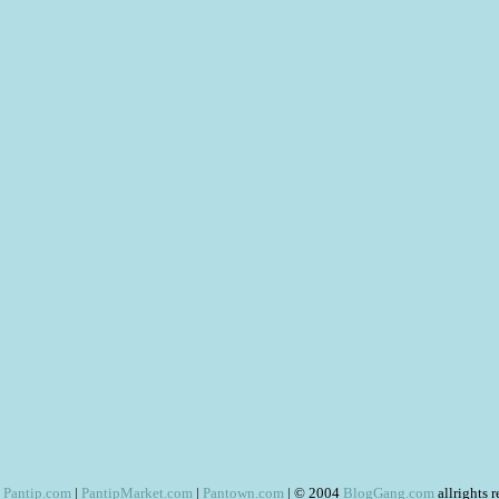
Pantip.com
|
PantipMarket.com
|
Pantown.com
| © 2004
BlogGang.com
allrights 