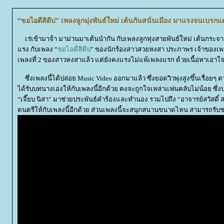
“ขอไอดีสิดีบ่” เพลงลูกมุ่งพันธ์ใหม่ เต้นกันสนั่นเมือง มาแรงจนเบรก
เร่เข้ามาจ้า มาม่วนมาเต้นนำกัน กับเพลงลูกทุ่งสายพันธ์ใหม่ เต้นกระจาย
รง กับเพลง “
ขอไอดีสิดีบ่
” ของนักร้องสาวสวยหงสา ประภาพร เจ้าของเพลง
เพลงที่ 2 ของสาวหงสาแล้ว แต่ยังคงแรงไม่แพ้เพลงแรก ด้วยเนื้อหาเอา
ซึ่งเพลงนี้ได้ปล่อย Music Video ออกมาแล้ว ซึ่งยอดวิวพุ่งสูงขึ้นเรื่อยๆ
ได้รับบทนางเองให้กับเพลงนี้อีกด้วย คงจะถูกใจเหล่าแฟนคลับไม่น้อย ซึ่งบ
“เจี๊ยบ นิสา” มาช่วยประพันธ์คำร้องและทำนอง รวมไปถึง “อาจารย์สวัสดิ์ 
ดนตรีให้กับเพลงนี้อีกด้วย ส่วนเพลงนี้จะสนุกสนานขนาดไหน สามารถรับชมรับ