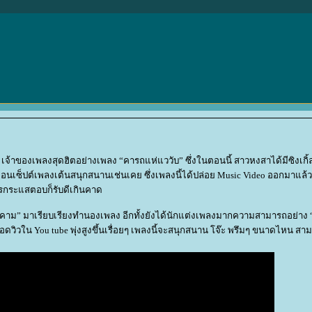
้าของเพลงสุดฮิตอย่างเพลง “คารถแห่แววับ” ซึ่งในตอนนี้ สาวหงสาได้มีซิงเกิ้ลท
งคงคอนเซ็ปต์เพลงเต้นสนุกสนานเช่นเคย ซึ่งเพลงนี้ได้ปล่อย Music Video ออกมาแล
รกระแสตอบก็รับดีเกินคาด
ารคาม” มาเรียบเรียงทำนองเพลง อีกทั้งยังได้นักแต่งเพลงมากความสามารถอย่าง “
ยอดวิวใน You tube พุ่งสูงขึ้นเรื่อยๆ เพลงนี้จะสนุกสนาน โจ๊ะ พรึมๆ ขนาดไหน สา