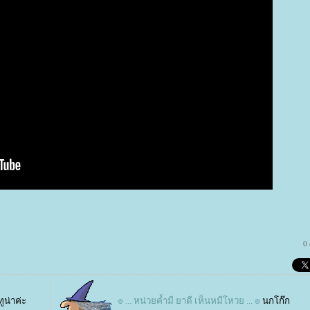
0
ทูน่าค่ะ
๏ ... หน่วยค้ำมี ยาดี เห็นหมีโหวย ... ๏
นกโก๊ก