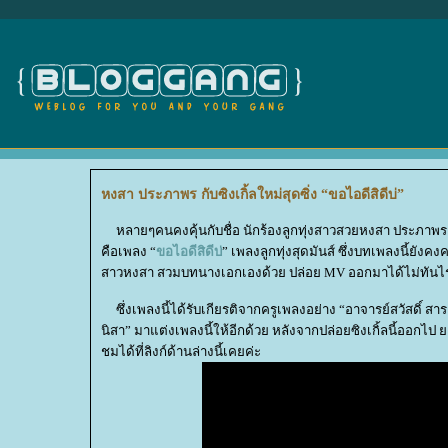
หงสา ประภาพร กับซิงเกิ้ลใหม่สุดซิ่ง “ขอไอดีสิดีบ่”
หลายๆคนคงคุ้นกับชื่อ นักร้องลูกทุ่งสาวสวยหงสา ประภาพร เจ
คือเพลง “
ขอไอดีสิดีบ่
” เพลงลูกทุ่งสุดมันส์ ซึ่งบทเพลงนี้ยั
สาวหงสา สวมบทนางเอกเองด้วย ปล่อย MV ออกมาได้ไม่ทันไ
ซึ่งเพลงนี้ได้รับเกียรติจากครูเพลงอย่าง “อาจารย์สวัสดิ์ ส
นิสา” มาแต่งเพลงนี้ให้อีกด้วย หลังจากปล่อยซิงเกิ้ลนี้ออกไป 
ชมได้ที่ลิงก์ด้านล่างนี้เคยค่ะ