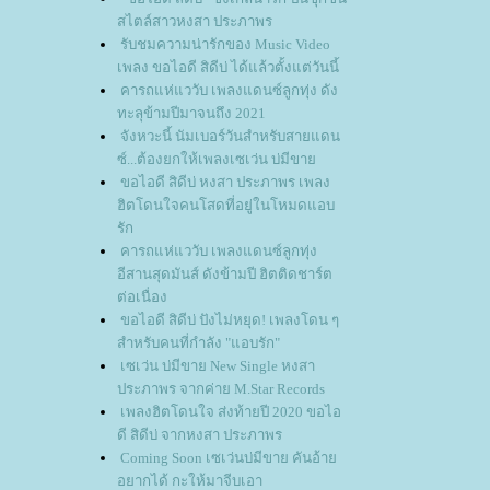
สไตล์สาวหงสา ประภาพร
รับชมความน่ารักของ Music Video
เพลง ขอไอดี สิดีบ่ ได้แล้วตั้งแต่วันนี้
คารถแห่แววับ เพลงแดนซ์ลูกทุ่ง ดัง
ทะลุข้ามปีมาจนถึง 2021
จังหวะนี้ นัมเบอร์วันสำหรับสายแดน
ซ์...ต้องยกให้เพลงเซเว่น บ่มีขา
ขอไอดี สิดีบ่ หงสา ประภาพร เพลง
ฮิตโดนใจคนโสดที่อยู่ในโหมดแอบ
รัก
คารถแห่แววับ เพลงแดนซ์ลูกทุ่ง
อีสานสุดมันส์ ดังข้ามปี ฮิตติดชาร์ต
ต่อเนื่อง
ขอไอดี สิดีบ่ ปังไม่หยุด! เพลงโดน ๆ
สำหรับคนที่กำลัง "แอบรัก"
เซเว่น บ่มีขาย New Single หงสา
ประภาพร จากค่าย M.Star Records
เพลงฮิตโดนใจ ส่งท้ายปี 2020 ขอไอ
ดี สิดีบ่ จากหงสา ประภาพร
Coming Soon เซเว่นบ่มีขาย คันอ้า
อยากได้ กะให้มาจีบเอา