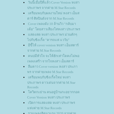
วันนี้เมื่อปีที่แล้ว Cover Version หงสา
ประภาพร จากค่าย M.Star Records
เตรียมพบกับผลงานใหม่ หงสา เอ็มส
ตาร์ ศิลปินดังจาก M.Star Records
Cover เพลงดัง 10 ล้านวิว “กลับมา
เด้อ” โดยสาวเสียงใสหงสา ประภาพร
สดงสด หงสา ประภาพร ม่วนคักๆ
ไปกับซิงเกิ้ล “คารถแห่ แววับ”
อีขี้ไห้ cover version หงสา เอ็มสตาร์
จากค่าย M.Star Records
คนบ่มีหัวใจ จะให้ฮักเท่าใดคงไม่พอ
เพลงเศร้า จากใจหงสา เอ็มสตาร์
ลืมคาว Cover version หงสา ประภา
พร จากค่ายเพลง M.Star Records
เตรียมพบกับซิงเกิ้ลใหม่ หงสา
ประภาพร ดาวเด่นจากค่าย M.Star
Records
ควิดกะย่าน คนอยู่บ้านกะอยากกอด
Cover Version หงสา ประภาพร
เปิดการแสดงสด หงสา ประภาพร
ห่งค่าย M.Star Records
รวมเพลงฮิตมาแรง 2020 จากค่า