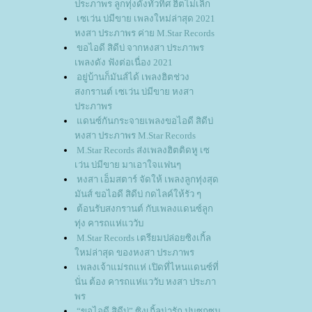
ประภาพร ลูกทุ่งดังทั่วทิศ ฮิตไม่เลิก
เซเว่น บ่มีขาย เพลงใหม่ล่าสุด 2021
หงสา ประภาพร ค่าย M.Star Records
ขอไอดี สิดีบ่ จากหงสา ประภาพร
เพลงดัง ฟังต่อเนื่อง 2021
อยู่บ้านก็มันส์ได้ เพลงฮิตช่วง
สงกรานต์ เซเว่น บ่มีขาย หงสา
ประภาพร
ดนซ์กันกระจายเพลงขอไอดี สิดีบ่
หงสา ประภาพร M.Star Records
M.Star Records ส่งเพลงฮิตติดหู เซ
เว่น บ่มีขาย มาเอาใจแฟนๆ
หงสา เอ็มสตาร์ จัดให้ เพลงลูกทุ่งสุด
มันส์ ขอไอดี สิดีบ่ กดไลค์ให้รัว ๆ
ต้อนรับสงกรานต์ กับเพลงแดนซ์ลูก
ทุ่ง คารถแห่แววับ
M.Star Records เตรียมปล่อยซิงเกิ้ล
หม่ล่าสุด ของหงสา ประภาพร
เพลงเจ้าแม่รถแห่ เปิดที่ไหนแดนซ์ที่
นั่น ต้อง คารถแห่แววับ หงสา ประภา
พร
“ขอไอดี สิดีบ่” ซิงเกิ้ลน่ารัก ปนซุกซน