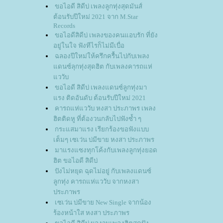
ขอไอดี สิดีบ่ เพลงลูกทุ่งสุดมันส์
ต้อนรับปีใหม่ 2021 จาก M.Star
Records
ขอไอดีสิดีบ่ เพลงของคนแอบรัก ที่ยัง
อยู่ในใจ ฟังทีไรก็ไม่มีเบื่อ
ฉลองปีใหม่ให้ครึกครื้นไปกับเพลง
ดนซ์ลุกทุ่งสุดฮิต กับเพลงคารถแห่
ววับ
ขอไอดี สิดีบ่ เพลงแดนซ์ลูกทุ่งมา
รง ติดอันดับ ต้อนรับปีใหม่ 2021
คารถแห่แววับ หงสา ประภาพร เพลง
ฮิตติดหู ที่ต้องวนกลับไปฟังซ้ำ ๆ
กระแสมาแรง เรียกร้องขอฟังแบบ
เต็มๆ เซเว่น บ่มีขาย หงสา ประภาพร
มาแรงแซงทุกโค้งกับเพลงลูกทุ่งยอด
ฮิต ขอไอดี สิดีบ่
ปังไม่หยุด ฉุดไม่อยู่ กับเพลงแดนซ์
ลูกทุ่ง คารถแห่แววับ จากหงสา
ประภาพร
เซเว่น บ่มีขาย New Single จากน้อง
ร้องหน้าใส หงสา ประภาพร