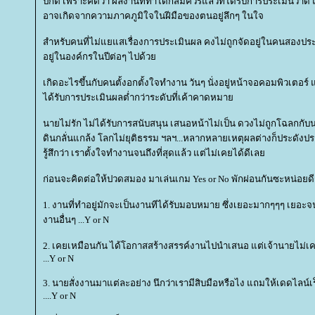
ปกติ เพราะคิดว่า ผลงานที่ทำได้ก็สมควรแล้วที่ได้รับการประเมินว่าดี
อาจเกิดจากความภาคภูมิใจในฝีมือของตนอยู่ลึกๆ ในใจ
สำหรับคนที่ไม่แยแสเรื่องการประเมินผล คงไม่ถูกจัดอยู่ในคนสองประ
อยู่ในองค์กรในปีต่อๆ ไปด้ว
เกิดอะไรขึ้นกับคนตั้งอกตั้งใจทำงาน วันๆ นั่งอยู่หน้าจอคอมพิวเตอร
ได้รับการประเมินผลต่ำกว่าระดับที่เค้าคาดหมา
นายไม่รัก ไม่ได้รับการสนับสนุน เสนอหน้าไม่เป็น ดวงไม่ถูกโฉลกกับน
ดินกลั่นแกล้ง โลกไม่ยุติธรรม ฯลฯ...หลากหลายเหตุผลต่างก็ประดัง
รู้สึกว่า เราตั้งใจทำงานจนถึงที่สุดแล้ว แต่ไม่เคยได้ดีเล
ก่อนจะคิดต่อให้ปวดสมอง มาเล่นเกม Yes or No พักผ่อนกันซะหน่อยดี
1. งานที่ทำอยู่มักจะเป็นงานทีได้รับมอบหมาย ซึ่งเยอะมากๆๆๆ เยอะจ
งานอื่นๆ ...Y or N
2. เคยเหมือนกัน ได้โอกาสสร้างสรรค์งานไปนำเสนอ แต่เจ้านายไม่เคยส
...Y or N
3. นายสั่งงานมาแต่ละอย่าง นึกว่าเรามีสิบมือหรือไง แถมให้เดดไลน์
....Y or N