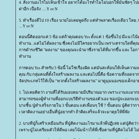
4. สั่งงานอะไรไม่เห็นเข้าใจ อยากได้อะไรทำไมไม่บอกให้มันชัดๆ ไป
ด่าอีก เบื่อจัง .....Y or N
5. ทำเรื่องดีไป 10 เรื่อง นายไม่เคยพูดถึง แต่ทำพลาดเรื่องเดียว โห
....Y or N
ตอนนี้คิดออกแค่ 5 ข้อ แต่ถ้าคุณตอบ Yes ตั้งแต่ 1 ข้อขึ้นไป มีแนวโน
ทำงาน...แต่ไม่ได้ผลงาน ซึ่งคงไม่มีใครอยากเป็น เพราะตราบใดที่คุณ
การดำรงชีวิต "ผลงาน" ของคุณจะนำมาซึ่งรายได้ที่มากขึ้น และ โอ
ทำงาน
การตอบ Yes สำหรับ 5 ข้อนี้ ไม่ใช่เรื่องผิด แต่มันสะท้อนให้เห็นความ
คุณ กับ กลุ่มคนที่ตั้งใจสร้างผลงาน และต่อไปนี้คือ ข้อความที่ถอดจ
จัดประเภทไว้ให้เป็น “พวกตั้งใจสร้างผลงาน” มาดูมุมมองของเด็กอายุ
1. ไม่เคยคิดว่า งานที่ได้รับมอบหมายมีปริมาณมาก เพราะงานจะมากหรื
สามารถของผู้ทำงานที่ออกแบบวิธีทำงานของตัวเอง ของนู๋จะออกแบบว
บางชิ้น นู๋ทำเสร็จภายใน 3 ขั้นตอน แต่เพื่อนๆ ใช้ 7 ขั้นตอน นู๋คิดว่
เวลาคิดงานอย่างอื่นที่นู๋อยากทำ ถ้าคิดเสร็จแล้วจะมาคุยให้พี่ฟัง
2. บางทีนู๋ก็เศร้าเหมือนกัน ที่นู๋คิดงานอะไรมาแล้วพี่ปฏิเสธ แต่นู๋คิดว
เพราะนู๋ไม่เตรียมตัวให้ดีพอ เลยโน้มน้าวให้พี่เชื่อตามที่นู๋คิดไม่ได้ ไม