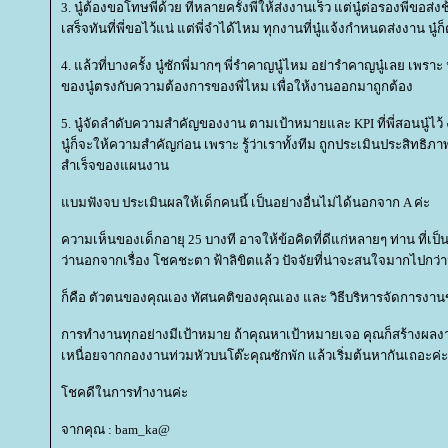
3. นู๋ต้องขอโทษพี่ด้วย ที่หลายครั้งพี่ให้ส่งงานเร็ว แต่นู๋ต่อรองพี่ขอส่งช้า
เสร็จทันที่พี่ขอไว้แน่ แต่พี่จำได้ไหม ทุกงานที่นู๋แจ้งกำหนดส่งงาน น
4. แล้วที่บางครั้ง นู๋ซักพี่มากๆ พี่รำคาญนู๋ไหม อย่ารำคาญนู๋เลย เพรา
ของนู๋ตรงกับความต้องการของพี่ไหม เพื่อให้งานออกมาถูกต้อง
5. นู๋จัดลำดับความสำคัญของงาน ตามเป้าหมายและ KPI ที่พี่สอนนู๋ไ
นู๋ก็จะให้ความสำคัญก่อน เพราะ รู้ว่าเราทั้งทีม ถูกประเมินประสิท
สำเร็จของแผนงาน
บมฟังจบ ประเมินผลให้เด็กคนนี้ เป็นอย่างอื่นไม่ได้นอกจาก A ค่ะ
ความเห็นของเด็กอายุ 25 บางที อาจให้ข้อคิดที่ดีแก่หลายๆ ท่าน ที่เป็
ว่านอกจากเรื่อง โชคชะตา ฟ้าลิขิตแล้ว ปัจจัยที่น่าจะสนใจมากไปกว่าน
ก็คือ ตัวตนของคุณเอง ทัศนคติของคุณเอง และ วิธีบริหารจัดการงา
การทำงานทุกอย่างมีเป้าหมาย ถ้าคุณหาเป้าหมายเจอ คุณก็สร้างผลงา
เหนื่อยจากกองงานท่วมหัวบนโต๊ะคุณซักพัก แล้วเริ่มต้นหากันเถอะค่ะ
ชคดีในการทำงานค่ะ
จากคุณ : bam_ka@