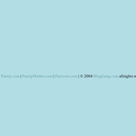
Pantip.com
|
PantipMarket.com
|
Pantown.com
| © 2004
BlogGang.com
allrights 