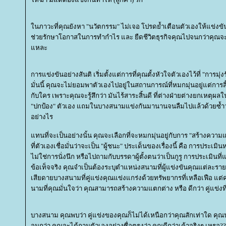
นภาวะที่คุณยังหา "นวัตกรรม" ไม่เจอ โปรดย้ำเตือนตัวเองให้แข่งขันอ
ช่วยรักษาโอกาสในการทำกำไร และ ยืดชีวิตธุรกิจคุณไปจนกว่าคุณจะ
หละ
การแข่งขันอย่างสันติ เริ่มตั้งแต่การที่คุณตั้งหัวใจตัวเองไว้ที่ "การมุ่
มั่นนี้ คุณจะไม่ยอมพาตัวเองไปอยู่ในสถานการณ์ที่หมกมุ่นอยู่แต่การส
กับใคร เพราะคุณจะรู้สึกว่า มันไร้สาระสิ้นดี ที่ต่างฝ่ายต่างยกเหตุผลใน
"ปกป้อง" ตัวเอง แถมในบางสนามแข่งกันมานานจนลืมไปแล้วด้วยซ้ำว่าต
อย่างไร
ทนที่จะเป็นอย่างนั้น คุณจะเลือกที่จะหมกมุ่นอยู่กับการ "สร้างควา
ที่ตัวเองเชื่อมั่นว่าจะเป็น "ผู้ชนะ" ประเด็นของเรื่องนี้ คือ การประเ
ไม่ใช่การนั่งนึก หรือไปถามกับบรรดาผู้ตั้งตนว่าเป็นกูรู การประเมินที่
ข้อเท็จจริง คุณจำเป็นต้องระบุตำแหน่งสนามที่ผู้แข่งขันคุณแต่ละรายย
เสียดายบางสนามที่คู่แข่งคุณแข่งแกร่งด้วยทรัพยากรที่เหลือเฟือ 
นามที่คุณมั่นใจว่า คุณสามารถสร้างความแตกต่าง หรือ ดีกว่า คู่แข่งที
บางสนาม คุณพบว่า คู่แข่งของคุณก็ไม่ได้เหนือกว่าคุณสักเท่าใด คุณน
จนกว่า คุณจะได้ถามตัวเองอย่างซื่อตรงว่า คุณดีกว่าเค้าจริงๆ เหรอ?