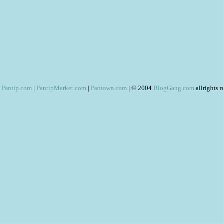
Pantip.com
|
PantipMarket.com
|
Pantown.com
| © 2004
BlogGang.com
allrights 