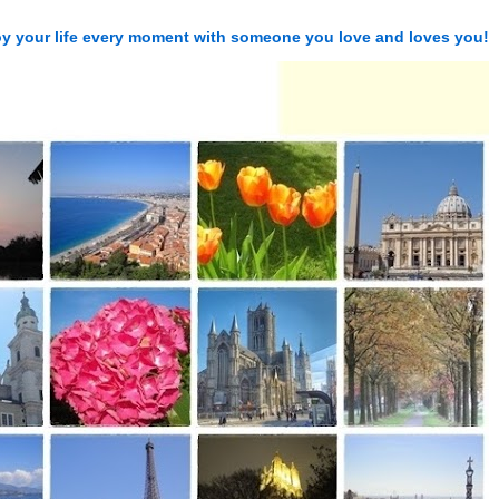
njoy your life every moment with someone you love and loves you!