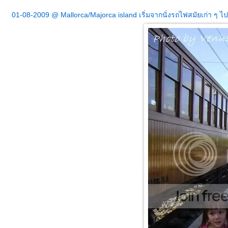
01-08-2009 @ Mallorca/Majorca island เริ่มจากนั่งรถไฟสมัยเก่า ๆ ไปเ