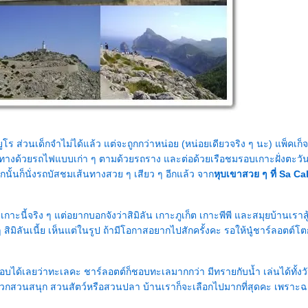
ูโร ส่วนเด็กจำไม่ได้แล้ว แต่จะถูกกว่าหน่อย (หน่อยเดียวจริง ๆ นะ) แพ็คเก็จน
ทางด้วยรถไฟแบบเก่า ๆ ตามด้วยรถราง และต่อด้วยเรือชมรอบเกาะฝั่งตะวั
นั้นก็นั่งรถบัสชมเส้นทางสวย ๆ เสียว ๆ อีกแล้ว จาก
หุบเขาสวย ๆ ที่ Sa C
เกาะนี้จริง ๆ แต่อยากบอกจังว่าสิมิลัน เกาะภูเก็ต เกาะพีพี และสมุยบ้านเราสู้
สิมิลันเนี้ย เห็นแต่ในรูป ถ้ามีโอกาสอยากไปสักครั้งคะ รอให้นู๋ชาร์ลอตต์โตก่
ได้เลยว่าทะเลคะ ชาร์ลอตต์ก็ชอบทะเลมากกว่า มีทรายกับน้ำ เล่นได้ทั้งวั
ีพวกสวนสนุก สวนสัตว์หรือสวนปลา บ้านเราก็จะเลือกไปมากที่สุดคะ เพราะฉะ