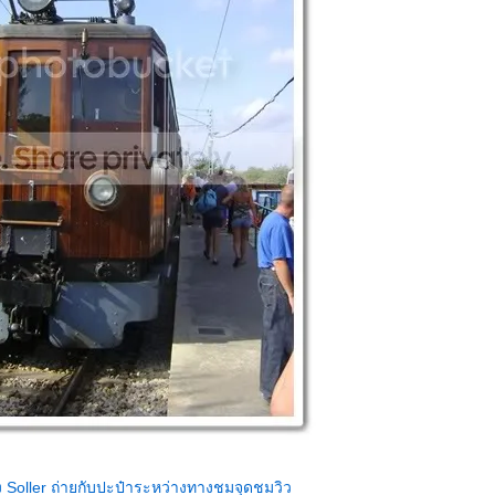
ง Soller ถ่ายกับปะป๋าระหว่างทางชมจุดชมวิว