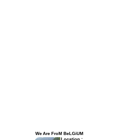
We Are FroM BeLGiUM
Location :