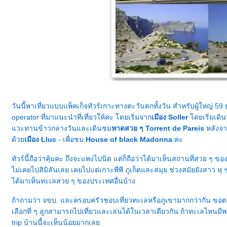
วันนี้พาเที่ยวแบบแพ็คเก็จทัวร์เกาะทางตะวันตกทั้งวัน สำหรับผู้ใหญ่ 59 ย
operator ที่มาแนะนำที่เที่ยวให้คะ โดยเริ่มจาก
เมือง Soller
ดยเริ่มเดิน
วะทานข้าวกลางวันและเดินชม
หาดสวย ๆ Torrent de Pareis
หลังจาก
ด้ว
เมือง Lluc
- เพื่อชม
House of black Madonna
คะ
ทัวร์นี้ถือว่าคุ้มคะ ถึงจะแพงไปนิด แต่ก็ถือว่าได้มาเห็นสถานที่สวย ๆ ของ
ไม่เคยไปสิมิลันเลย เคยไปแต่เกาะพีพี ภูเก็ตและสมุย ช่วงสมัยยังสาว หุ ๆ 
ได้มาเห็นทะเลสวย ๆ ของประเทศอื่นบ้าง
ถ้าถามว่า จขบ. และครอบครัวชอบเที่ยวทะเลหรือภูเขามากกว่ากัน ขอตอบ
เลือกที่ ๆ ลูกสามารถไปเที่ยวและเล่นได้ในเวลาเดียวกัน ถ้าทะเลไหนม
trip บ้านนี้จะเห็นน้อยมากเล