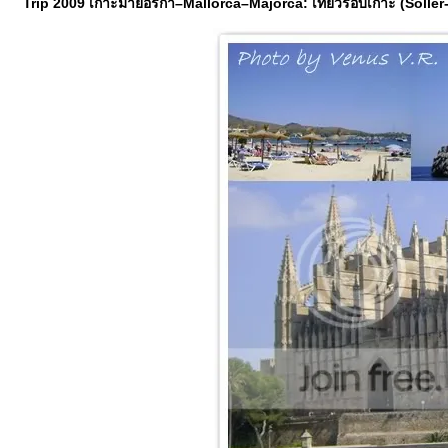
Trip 2009 เกาะมายอร์ก้า–Mallorca–Majorca: เที่ยวรอบเกาะ (Soller