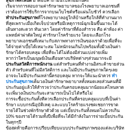
มาตอบคำถามนี้ไปพร้อมกันค่ะ
สุขภาพที่ไหนดี
เริ่มจากการสอบถามค่ารักษาพยาบาลของโรงพยาบาลเอกชนที่
เราต้องการใช้บริการจากบนเว็บไซต์หรือแผ่นโบชัวร์ ควรเลือก
ทำประกันสุขภาพ
ที่โรงพยาบาลอยู่ใกล้บ้านหรือใกล้ที่ทำงานมาก
ที่สุดเพราะเมื่อเกิดเจ็บป่วยหรือมีเหตุการณ์ฉุกเฉินขึ้นมาจะได้
เดินทางสะดวก ทันเวลา โดยค่ารักษาที่ต้องสำรวจ คือ ค่าห้อง ค่า
พทย์ค่าผ่าตัดใหญ่ ค่ารักษาโรคร้ายแรง โดยจะเลือกโรง
พยาบาลเอกชนที่เหมาะกับสภาพทางการเงินของเราด้วยเพื่อที่จะ
ได้จ่ายค่าเบี้ยได้เหมาะสม ไม่หนักจนเกินไปพร้อมทั้งมีวงเงินค่า
รักษาได้ครอบคลุม เพื่อที่จะได้ไม่ต้องมีส่วนแบ่งจ่ายเพิ่ม
หากว่าใครเป็นมนุษย์เงินเดือนทางบริษัทต่างๆส่วนมากจะมี
ประกันสวัสดิการพนักงาน
ต่สำหรับคนที่ทำงานอิสระค้าขายส่วน
ตัว สำหรับคนที่ไม่มีสวัสดิการ และไม่มีประกันสุขภาพใดๆเล
อาจจะไม่มีประกันเหล่านี้ครอบคลุม หากจะให้แนะนำควร
ทำ
ประกันสุขภาพ
เต็มวงเงินค่ารักษาพยาบาลทั้งหมดเลยส่วนคนที่มี
ประกันอยู่แล้วให้สำรวจว่าประกันครอบคลุมมากน้อยแค่ไหนหาด
จะเพิ่มวงเงินประกันจะสามารถเป็นไปได้หรือไม่
การจะซื้อประกันทั้งทีควรเลือกประกันที่ครอบคลุมแบบที่เป็นค่า
รักษา แบบกรณีอุบัติเหตุ และแบบโรคร้ายแรงชดเชยการขาด
รายได้ในช่วงพักรักษาตัวด้วย แต่เบี้ยประกันทั้งหมดไม่ควรเกิน
10%
ของรายได้รวมทั้งปีเพื่อที่จะได้มีกำลังในการจ่ายเบี้ยประกัน
นทุกๆปี
ข้อสุดท้ายคือการเปรียบเทียบแบบประกันสุขภาพของแต่ละบริษัท