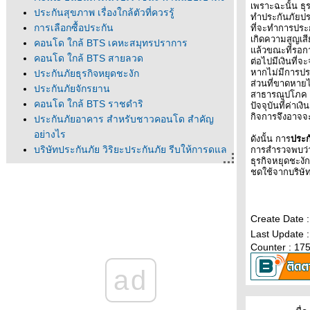
เพราะฉะนั้น ธุ
ประกันสุขภาพ เรื่องใกล้ตัวที่ควรรู้
ทำประกันภัยประ
การเลือกซื้อประกัน
ที่จะทำการประก
เกิดความสูญเสี
คอนโด ใกล้ BTS เคหะสมุทรปราการ
ล้วขณะที่รอกา
คอนโด ใกล้ BTS สายลวด
ต่อไปมีเงินที่จ
หากไม่มีการประ
ประกันภัยธุรกิจหยุดชะงัก
ส่วนที่ขาดหายไป
ประกันภัยจักรยาน
สาธารณูปโภค เป
คอนโด ใกล้ BTS ราชดำริ
ปัจจุบันที่ค่าเ
กิจการจึงอาจจ
ประกันภัยอาคาร สำหรับชาวคอนโด สำคัญ
อย่างไร
ดังนั้น การ
ประก
บริษัทประกันภัย วิริยะประกันภัย รีบให้การดูแล
การสำรวจพบว่า
ธุรกิจหยุดชะงั
รถยนต์ลูกค้า ถูกน้ำท่วมจากฝนตกหนัก
ชดใช้จากบริษั
คอนโด ใกล้ BTS นานา
คอนโด ใกล้ BTS พร้อมพงษ์
คอนโด ใกล้ BTS อารีย์
Create Date 
คอนโด ใกล้ BTS เสนาร่วม
Last Update 
คอนโด ใกล้ BTS หมอชิต
Counter : 17
คอนโด ใกล้ BTS ทองหล่อ
ad
คอนโด ใกล้ BTS เอกมั
คอนโด ใกล้ BTS พระโขนง
คอนโดใกล้รถไฟฟ้า BTS บางจาก