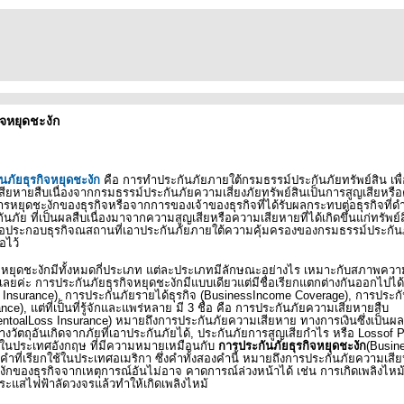
ิจหยุดชะงัก
นภัยธุรกิจหยุดชะงัก
คือ
การทำประกันภัยภายใต้กรมธรรม์ประกันภัยทรัพย์สิน เพื่
สียหายสืบเนื่องจากกรมธรรม์ประกันภัยความเสี่ยงภัยทรัพย์สินเป็นการสูญเสียหร
ารหยุดชะงักของธุรกิจหรือจากการของเจ้าของธุรกิจที่ได้รับผลกระทบต่อธุรกิจที่ดำ
นภัย ที่เป็นผลสืบเนื่องมาจากความสูญเสียหรือความเสียหายที่ได้เกิดขึ้นแก่ทรัพย์สิน
พื่อประกอบธุรกิจณสถานที่เอาประกันภัยภายใต้ความคุ้มครองของกรมธรรม์ประกันภ
้อไว้
ิจหยุดชะงักมีทั้งหมดกี่ประเภท แต่ละประเภทมีลักษณะอย่างไร เหมาะกับสภาพควา
ันเลยค่ะ การประกันภัยธุรกิจหยุดชะงักมีแบบเดียวแต่มีชื่อเรียกแตกต่างกันออกไปได
t Insurance),
การประกันภัยรายได้ธุรกิจ (
BusinessIncome Coverage),
การประกั
ance),
ต่ที่เป็นที่รู้จักและแพร่หลาย มี 3 ชื่อ คือ การประกันภัยความเสียหายสืบ
ntoalLoss Insurance)
หมายถึงการประกันภัยความเสียหาย ทางการเงินซึ่งเป็นผลส
วัตถุอันเกิดจากภัยที่เอาประกันภัยได้
,
ประกันภัยการสูญเสียกำไร หรือ
Lossof P
ช้ในประเทศอังกฤษ ที่มีความหมายเหมือนกับ
การประกันภัยธุรกิจหยุดชะงัก
(
Busine
นคำที่เรียกใช้ในประเทศอเมริกา ซึ่งคำทั้งสองคำนี้ หมายถึงการประกันภัยความเสีย
ักของธุรกิจจากเหตุการณ์อันไม่อาจ คาดการณ์ล่วงหน้าได้ เช่น การเกิดเพลิงไหม
ดกระแสไฟฟ้าลัดวงจรแล้วทำให้เกิดเพลิงไหม้