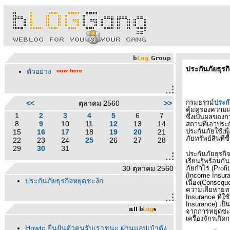
ประกันภัยธุรก
ตัวอย่าง
กรมธรรม์
ประกั
<<
ตุลาคม 2560
>>
คุ้มครองความเ
1
2
3
4
5
6
7
ซึ่งเป็นผลของก
8
9
10
11
12
13
14
สถานที่เอาประกั
ประกันภัยใช้เ
15
16
17
18
19
20
21
ภัยทรัพย์สินที่ซื
22
23
24
25
26
27
28
29
30
31
ประกันภัยธุรก
เรียนรู้พร้อมก
30 ตุลาคม 2560
ภัยกำไร (
Profi
(
Income Insur
ประกันภัยธุรกิจหยุดชะงัก
เนื่อง(
Conscque
ความเสียหายทาง
Insurance
ที่ใ
Insurance)
เป็
จากการหยุดชะง
เครื่องจักรเกิ
Howto ยืนยันตัวตนรับเราชนะ ผ่านแอปเป๋าตัง