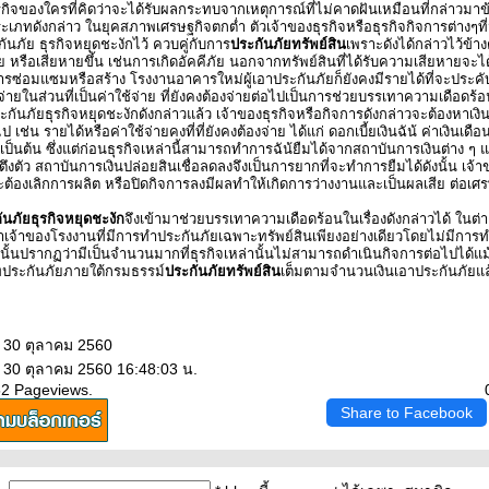
รกิจของใครที่คิดว่าจะได้รับผลกระทบจากเหตุการณ์ที่ไม่คาดฝันเหมือนที่กล่าวมาข
เภทดังกล่าว ในยุคสภาพเศรษฐกิจตกต่ำ ตัวเจ้าของธุรกิจหรือธุรกิจกิจการต่างๆที
ันภัย ธุรกิจหยุดชะงักไว้ ควบคู่กับการ
ประกันภัยทรัพย์สิน
เพราะดังได้กล่าวไว้ข้างต
ย หรือเสียหายขึ้น เช่นการเกิดอัคคีภัย นอกจากทรัพย์สินที่ได้รับความเสียหายจะไ
รซ่อมแซมหรือสร้าง โรงงานอาคารใหม่ผู้เอาประกันภัยก็ยังคงมีรายได้ที่จะประคั
ะจ่ายในส่วนที่เป็นค่าใช้จ่าย ที่ยังคงต้องจ่ายต่อไปเป็นการช่วยบรรเทาความเดือดร้
กันภัยธุรกิจหยุดชะงักดังกล่าวแล้ว เจ้าของธุรกิจหรือกิจการดังกล่าวจะต้องหาเ
 เช่น รายได้หรือค่าใช้จ่ายคงที่ที่ยังคงต้องจ่าย ได้แก่ ดอกเบี้ยเงินฉัน้ ค่าเงินเดื
็นต้น ซึ่งแต่ก่อนธุรกิจเหล่านี้สามารถทำการฉัน้ยืมได้จากสถาบันการเงินต่าง ๆ 
งินตึงตัว สถาบันการเงินปล่อยสินเชื่อลดลงจึงเป็นการยากที่จะทำการยืมได้ดังนั้น เจ้า
ะต้องเลิกการผลิต หรือปิดกิจการลงมีผลทำให้เกิดการว่างงานและเป็นผลเสีย ต่อเ
ันภัยธุรกิจหยุดชะงัก
จึงเข้ามาช่วยบรรเทาความเดือดร้อนในเรื่องดังกล่าวได้ ในต
เจ้าของโรงงานที่มีการทำประกันภัยเฉพาะทรัพย์สินเพียงอย่างเดียวโดยไม่มีกา
กนั้นปรากฏว่ามีเป็นจำนวนมากที่ธุรกิจเหล่านั้นไม่สามารถดำเนินกิจการต่อไปได้แม
ทประกันภัยภายใต้กรมธรรม์
ประกันภัยทรัพย์สิน
เต็มตามจำนวนเงินเอาประกันภัยแล
: 30 ตุลาคม 2560
: 30 ตุลาคม 2560 16:48:03 น.
52 Pageviews.
Share to Facebook