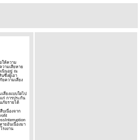
อ
ห้ความ
ือความเสียหา
เนินอยู่ ณ
ซึ่งผู้เอา
ัยความเสี่ยง
มเสี่ยงแบบใดไป
้แก่
การประกัน
นภัยรายได้
ืบเนื่องจาก
rofit
ssInterruption
หายอันเนื่องมา
้โรงงาน