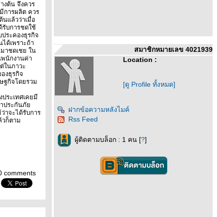
้างต้น จึงควร
่มีการผลิต ควร
้นแล้วว่าเมื่อ
ด้รับการชดใช้
บประคองธุรกิจ
อนได้เพราะถ้า
สมาชิกหมายเลข 4021939
งินมาชดเชย ใน
อนพนักงานค่า
Location :
แต่ในภาวะ
ของธุรกิจ
ศรษฐกิจโดยรวม
[ดู Profile ทั้งหมด]
่างประเทศเคยมี
รทำประกันภั
ฝากข้อความหลังไมค์
้ว่าจะได้รับการ
Rss Feed
้วก็ตาม
ผู้ติดตามบล็อก : 1 คน [
?
]
0 comments