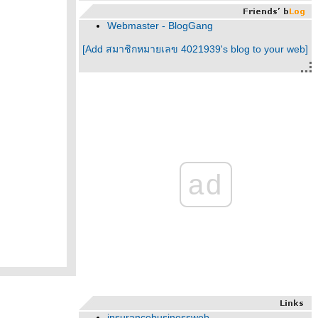
Webmaster - BlogGang
[Add สมาชิกหมายเลข 4021939's blog to your web]
ad
insurancebusinessweb