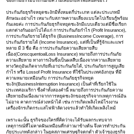
ของกรมธรรม์ประกันภัยความเสี่ยงภัยทรัพย์สินที่ซื้อไว้
ประกันภัยธุรกิจหยุดชะงักมีทั้งหมดกี่ประเภท แต่ละประเภทมี
ลักษณะอย่างไร เหมาะกับสภาพความเสี่ยงแบบใดไปเรียนรู้พร้อม
กันเลยค่ะ การประกันภัยธุรกิจหยุดชะงักมีแบบเดียวแต่มีชื่อเรียก
ตกต่างกันออกไปได้แก่
การประกันภัยกำไร (
Profit Insurance),
การประกันภัยรายได้ธุรกิจ (
BusinessIncome Coverage),
การ
ประกันภัยรายได้ (
Income Insurance),
ต่ที่เป็นที่รู้จักและแพร่
หลาย มี 3 ชื่อ คือ การประกันภัยความเสียหายสืบ
เนื่อง(
ConscquentoalLoss Insurance)
หมายถึงการประกันภั
ความเสียหาย ทางการเงินซึ่งเป็นผลสืบเนื่องจากความเสียหา
ทางวัตถุอันเกิดจากภัยที่เอาประกันภัยได้
,
ประกันภัยการสูญเสี
กำไร หรือ
Lossof Profit Insurance
ที่ใช้ในประเทศอังกฤษ ที่มี
ความหมายเหมือนกับ การประกันภัยธุรกิจหยุด
ชะงัก(
BusinessInterruption Insurance)
เป็นคำที่เรียกใช้ใน
ประเทศอเมริกา ซึ่งคำทั้งสองคำนี้ หมายถึงการประกันภัยความ
เสียหายอันเนื่องมาจากการหยุดชะงักของธุรกิจจากเหตุการณ์อัน
ไม่อาจ คาดการณ์ล่วงหน้าได้ เช่น การเกิดเพลิงไหม้โรงงาน
เครื่องจักรเกิดกระแสไฟฟ้าลัดวงจรแล้วทำให้เกิดเพลิงไหม้
เพราะฉะนั้น ธุรกิจของใครที่คิดว่าจะได้รับผลกระทบจาก
เหตุการณ์ที่ไม่คาดฝันเหมือนที่กล่าวมาข้างต้น จึงควรทำประกัน
ภัยประเภทดังกล่าว ในยุคสภาพเศรษฐกิจตกต่ำ ตัวเจ้าของธุรกิจ