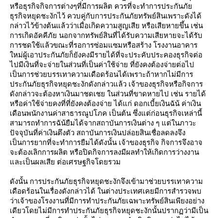
หรือธุรกิจกิจการต่างๆที่มีการผลิต ควรที่จะทำการประกันภั
ธุรกิจหยุดชะงักไว้ ควบคู่กับการประกันภัยทรัพย์สินเพราะดังได้
กล่าวไว้ข้างต้นแล้วว่าเมื่อเกิดความสูญเสีย หรือเสียหายขึ้น เช่น
การเกิดอัคคีภัย นอกจากทรัพย์สินที่ได้รับความเสียหายจะได้รับ
การชดใช้แล้วขณะที่รอการซ่อมแซมหรือสร้าง โรงงานอาคาร
หม่ผู้เอาประกันภัยก็ยังคงมีรายได้ที่จะประคับประคองธุรกิจต่อ
ไปมีเงินที่จะจ่ายในส่วนที่เป็นค่าใช้จ่าย ที่ยังคงต้องจ่ายต่อไป
เป็นการช่วยบรรเทาความเดือดร้อนได้เพราะถ้าหากไม่มีการ
ประกันภัยธุรกิจหยุดชะงักดังกล่าวแล้ว เจ้าของธุรกิจหรือกิจการ
ดังกล่าวจะต้องหาเงินมาชดเชย ในส่วนที่ขาดหายไป เช่น รายได้
หรือค่าใช้จ่ายคงที่ที่ยังคงต้องจ่าย ได้แก่ ดอกเบี้ยเงินฉัน้ ค่าเงิน
เดือนพนักงานค่าสาธารณูปโภค เป็นต้น ซึ่งแต่ก่อนธุรกิจเหล่านี้
สามารถทำการฉัน้ยืมได้จากสถาบันการเงินต่าง ๆ แต่ในภาวะ
ปัจจุบันที่ค่าเงินตึงตัว สถาบันการเงินปล่อยสินเชื่อลดลงจึง
เป็นการยากที่จะทำการยืมได้ดังนั้น เจ้าของธุรกิจ กิจการจึงอาจ
จะต้องเลิกการผลิต หรือปิดกิจการลงมีผลทำให้เกิดการว่างงาน
ละเป็นผลเสีย ต่อเศรษฐกิจโดยรวม
ดังนั้น การประกันภัยธุรกิจหยุดชะงักจึงเข้ามาช่วยบรรเทาความ
เดือดร้อนในเรื่องดังกล่าวได้ ในต่างประเทศเคยมีการสำรวจพบ
ว่าเจ้าของโรงงานที่มีการทำประกันภัยเฉพาะทรัพย์สินเพียงอย่าง
เดียวโดยไม่มีการทำประกันภัยธุรกิจหยุดชะงักนั้นปรากฏว่ามีเป็น