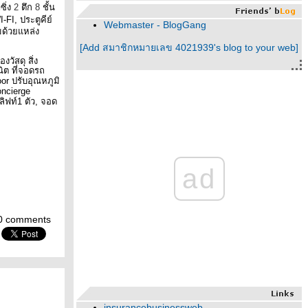
ิ่ง
2
ตึก
8
ชั้น
I-FI,
ประตูคีย์
Webmaster - BlogGang
ด้วยแหล่ง
[Add สมาชิกหมายเลข 4021939's blog to your web]
่องวัสดุ สิ่ง
ิต ที่จอดรถ
oor
ปรับอุณหภูมิ
oncierge
ลิฟท์1 ตัว
,
จอด
ad
0 comments
insurancebusinessweb