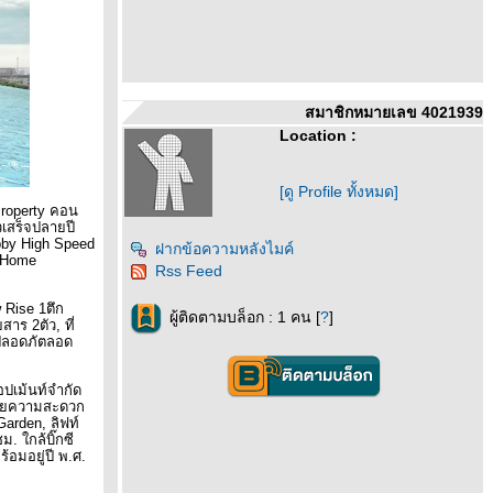
สมาชิกหมายเลข 4021939
Location :
[ดู Profile ทั้งหมด]
roperty
คอน
วเสร็จปลายปี
bby
High Speed
ฝากข้อความหลังไมค์
 Home
Rss Feed
 Rise 1
ตึก
ผู้ติดตามบล็อก : 1 คน [
?
]
ยสาร
2ตัว
,
ที่
มปลอดภัตลอด
ลอปเม้นท์จำกัด
ำนวยความสะดวก
 Garden,
ลิฟท์
ชม.
กล้บิ๊กซี
ร้อมอยู่ปี พ.ศ.