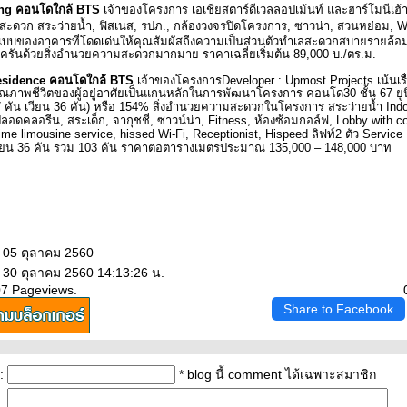
ng
คอนโดใกล้
BTS
เจ้าของโครงการ
เอเชียสตาร์ดีเวลลอปเม้นท์
ละฮาร์โมนีเฮ้าซ
สะดวก สระว่ายน้ำ
,
ฟิสเนส
,
รปภ.
,
กล้องวงจรปิดโครงการ
,
ซาวน่า
,
สวนหย่อม
, W
บบของอาคารที่โดดเด่นให้คุณสัมผัสถีงความเป็นส่วนตัวทำเลสะดวกสบายรายล้อม
บครันด้วยสิ่งอำนวยความสะดวกมากมาย ราคาเฉลี่ยเริ่มต้น 89
,
000 บ./ตร.ม.
sidence
คอนโดใกล้
BTS
เจ้าของโครงการ
Developer : Upmost Projects
เน้นเรื
ภาพชีวิตของผู้อยู่อาศัยเป็นแกนหลักในการพัฒนาโครงการ คอนโด30 ชั้น 67 ยูน
 คัน เวียน 36 คัน) หรือ 154% สิ่งอำนวยความสะดวกในโครงการ สระว่ายน้ำ
Ind
ปลอดคลอรีน
,
สระเด็ก
,
จากุชชี่
,
ซาวน์น่า
, Fitness,
ห้องซ้อมกอล์ฟ
, Lobby with c
ime limousine service, hissed Wi-Fi, Receptionist, Hispeed
ลิฟท์2 ตัว
Service
ียน 36 คัน รวม 103 คัน
ราคาต่อตารางเมตรประมาณ 135
,
000
–
148
,
000 บาท
: 05 ตุลาคม 2560
: 30 ตุลาคม 2560 14:13:26 น.
07 Pageviews.
Share to Facebook
:
* blog นี้ comment ได้เฉพาะสมาชิก