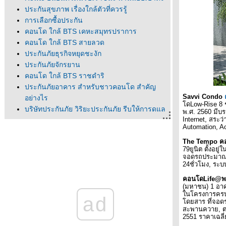
ประกันสุขภาพ เรื่องใกล้ตัวที่ควรรู้
การเลือกซื้อประกัน
คอนโด ใกล้ BTS เคหะสมุทรปราการ
คอนโด ใกล้ BTS สายลวด
ประกันภัยธุรกิจหยุดชะงัก
ประกันภัยจักรยาน
คอนโด ใกล้ BTS ราชดำริ
ประกันภัยอาคาร สำหรับชาวคอนโด สำคัญ
Savvi Condo
อย่างไร
ด
Low-Rise 8
บริษัทประกันภัย วิริยะประกันภัย รีบให้การดูแล
พ.ศ. 2560 มีบ
Internet,
สระว่
รถยนต์ลูกค้า ถูกน้ำท่วมจากฝนตกหนัก
Automation, A
คอนโด ใกล้ BTS นานา
The Tempo
ค
คอนโด ใกล้ BTS พร้อมพงษ์
79
ูนิต
ตั้ง
อยู่
คอนโด ใกล้ BTS อารีย์
จอดรถประมาณ 
24ชั่วโมง
,
ระบบ
คอนโด ใกล้ BTS เสนาร่วม
คอนโด ใกล้ BTS หมอชิต
คอนโด
Life@
พ
(มหาชน)
1
อา
คอนโด ใกล้ BTS ทองหล่อ
นโครงการครบ
ad
คอนโด ใกล้ BTS เอกมั
ดยสาร
ที่จอ
คอนโด ใกล้ BTS พระโขนง
สะพานควา
,
2551
ราคาเฉลี
คอนโดใกล้รถไฟฟ้า BTS บางจาก