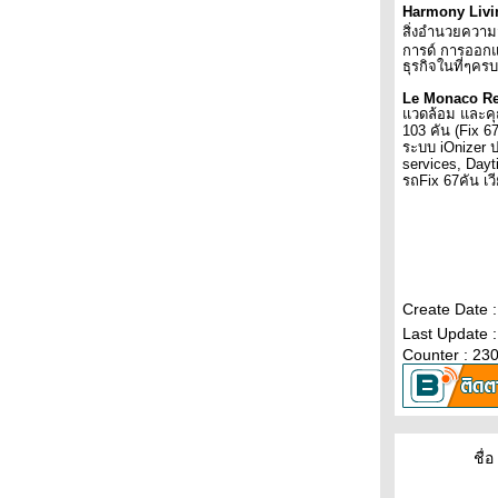
คอนโดใกล้รถไฟฟ้า BTS แบริ่ง
Harmony Livi
สิ่งอำนวยความ
คอนโดใกล้รถไฟฟ้า BTS อุดมสุข
การด์ การออกแ
ประกันสังคม มาตรา 40
ธุรกิจในที่ๆคร
กรมธรรม์ประกันชีวิตหาย ทําอย่างไร
Le Monaco Re
การ ประกันภัย รถยนต์
วดล้อม และคุณ
103 คัน (
Fix
67
เริ่มต้นสร้างธุรกิจจากแบบเก่า สู่ธุรกิจออนไลน์
ระบบ
iOnizer
บบใหม่ ยอดทะลุที่ใครๆก็ทำได้
services, Dayt
รถ
Fix
67คัน เว
ตอบยังไงดี เมื่อมีคนมาถามทำประกันสุขภาพ
ที่ไหนดี ?
รู้จักเบี้ยประกันรถยนต์ ก่อนทำประกันภัยรถยนต์
ประกันภัยรถยนต์ แต่ละขั้นต่างกันอย่างไร?
ประกันภัยธุรกิจพลังงาน ป้องกันก่อนแก้ไข
ประกันธุรกิจนําเที่ยว ประกันสำหรับผู้ประกอบ
Create Date 
ธุรกิจนำเที่ยว และมัคคุเทศก์
Last Update 
ประกันเดินทาง เมื่อต้องการไปต่างประเทศ
Counter : 23
การประกันภัยต่อ คืออะไร? ผู้บริโภคทั่วไปยังไม่
ค่อยรู้จัก
ทำความเข้าใจก่อนใช้ E-Mail sever
ทราบก่อนซื้อ กับประกันชีวิต
ชื่อ 