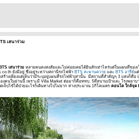
BTS เสนาร่วม
BTS
เสนาร่วม
หลายคนคงสงสัยและไม่ค่อยเคยได้ยินสักเท่าไหร่แต่ในแผนที่ของเว
s.co.th
ัง
มีอยู่ ซึ่งอยู่ระหว่างสถานีรถไฟฟ้า
BTS
สะพานควา
ละ
BTS
อารีย์
ต่
่อสร้างเพียงแต่เห็นว่ามีระบุอยู่แผนที่รถไฟฟ้าเท่านั้น
มีสถานที่สำคัญๆ
3
ห่งก็คือ
ตของคนในย่านนี้ เพราะมี
Villa Market
ต่อมาก็คือททบ.
5
ที่สนามเป้าและ โรงพย
ิดเจ็บไข้ได้ป่วยอะไรก็เดินทางไปไม่ยาก ห่างประมาณ
1
กิโลเมตร
คอนโด ใกล้จุด