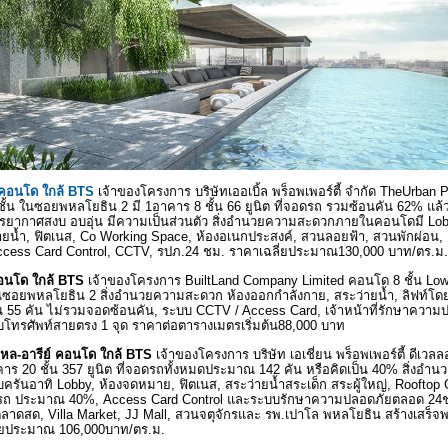
คอนโด ใกล้
BTS
เจ้าของโครงการ
บริษัทเออเบิ้ล พร็อพเพอร์ตี้ จำกัด
TheUrban P
ชั้น ในซอยพหลโยธิน
2
มี
1อาคาร 8 ชั้น 66 ยูนิต ที่จอดรถ รวมซ้อนคัน 62% แล้
รรยากาศสงบ อบอุ่น มีความเป็นส่วนตัว
สิ่งอำนวยความสะดวกภายในคอนโดมี
Lo
ายน้ำ
,
ฟิตเนส
, Co Working Space,
ห้องอเนกประสงค์
,
สวนลอยฟ้า
,
สวนพักผ่อน
,
ccess Card Control, CCTV,
รปภ.24 ชม.
ราคาเฉลี่ยประมาณ130,000 บาท/ตร.ม.
อนโด ใกล้
BTS
เจ้าของโครงการ
BuiltLand Company Limited
คอนโด
8
ชั้น
Low
ในซอยพหลโยธิน 2 สิ่งอำนวยความสะดวก ห้องออกกำลังกา
,
สระว่ายน้ำ
,
ลิฟท์โด
55 คัน ไม่รวมจอดซ้อนคัน
,
ระบบ
CCTV / Access Card,
เจ้าหน้าที่รักษาควา
โทรศัพท์สายตรง 1 จุด
ราคาต่อตารางเมตรเริ่มต้น
88,000
บาท
หล-อารีย์
คอนโด ใกล้
BTS
เจ้าของโครงการ
บริษัท เอเชี่ยน พร็อพเพอร์ตี้ ดีเวล
คาร
20
ชั้น
357
ูนิต
ที่จอดรถทั้งหมดประมาณ 142 คัน หรือคิดเป็น 40% สิ่งอ
ครันอาทิ
Lobby,
ห้องจดหมา
,
ฟิตเนส
,
สระว่ายน้ำสระเด็ก สระผู้ใหญ่
, Rooftop
ดรถ ประมาณ
40%, Access Card Control
ละระบบรักษาความปลอดภัยตลอด
24
ตลาดสด
, Villa Market, JJ Mall,
สวนจตุจักรและ รพ.เปาโล พหลโยธิน
สร้างเสร็จพ
่ยประมาณ 106
,
000บาท/ตร.ม.