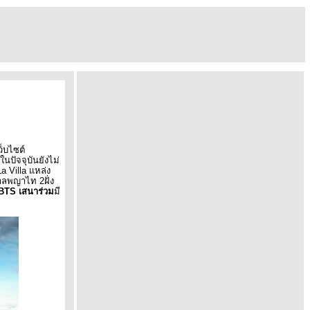
็บไซต์
ในปัจจุบันยังไม่
La Villa
หล่ง
าบาลพญาไท
2
ฝั่ง
BTS
เสนาร่วม
มี