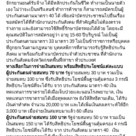
จักรยานยนต์รับจ้าง ได้มีหลักประกันในชีวิต ทำงานเป็นนายตัว
เอง ไม่ว่าจะเป็นฟรีแลนซ์ ทำการค้าขาย ก็สามารถสมัครเป็นผู้
ประกันตนตามมาตรา
40
ได้ เพียงนำบัตรประชาชนไปยื่นเรื่อง
ขอสมัครได้ที่สำนักงานประกันสังคม ที่สำคัญคือไม่ต้องตรวจ
ร่างกาย และยังสามารถใช้สิทธิ์รักษาบัตรทองได้ด้วย โดยจะมี
คุณสมบัติในการสมัครอยู่ว่า อายุ 15-60 ปีบริบูรณ์ ไม่เป็นผู้
ประกันตนตามมาตรา 33 มาตรา 39 ไม่เป็นข้าราชการหรือบุคคล
ที่ถูกยกเว้นตามกฎหมาย บุคคลพิการที่สามารถรับรู้สิทธิประกัน
สังคม มาพร้อมกับ
สำเนาบัตรประจำตัวประชาชน
ที่สำนักงาน
ประกันสังคมจังหวัด/เขตพื้นที่/สาขา ทั่วประเทศ
ทางเลือกในการจ่ายเงินสมทบ
พร้อมสิทธิประโยชน์แต่ละแบบ
ผู้ประกันตนจ่ายสมทบ 70 บาท
รัฐจ่ายสมทบ 30 บาท รวมเป็น
จ่ายสมทบ 100 บาท ซึ่งรับสิทธิประโยชน์พื้นฐานคุ้มครอง 3 กรณี
สิทธิประโยชน์ที่จะได้รับ จาก ประกันสังคม มาตรา 40
เงิน
ทดแทนการขาดรายได้เมื่อเจ็บป่วยและนอนโรงพยาบาล
,
เงิน
ทดแทนการขาดรายได้เมื่อทุพพลภาพ ยังให้สิทธิตามเดิม
,
ได้รับ
เงินค่าทำศพ จำนวน
20,000
บาท และได้เพิ่มเงินสงเคราะห์ให้อีก
3,000
บาท เมื่อจ่ายเงินสมทบมาแล้ว
60
เดือน
ผู้ประกันตนจ่ายสมทบ 100 บาท
รัฐจ่ายสมทบ 50 บาท รวมเป็น
เงินสมทบ 150 บาท ได้รับสิทธิประโยชน์พื้นฐานคุ้มครอง 4 กรณี
สิทธิประโยชน์ที่จะได้รับ จาก ประกันสังคม มาตรา 40 เงิน