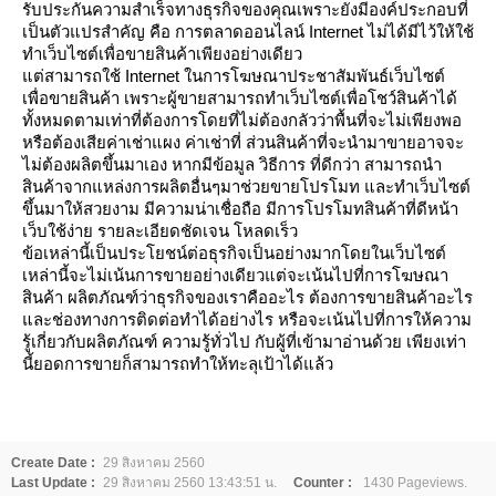
รับประกันความสำเร็จทางธุรกิจของคุณเพราะยังมีองค์ประกอบที่
เป็นตัวแปรสำคัญ คือ การตลาดออนไลน์
Internet
ไม่ได้มีไว้ให้ใช้
ทำเว็บไซต์เพื่อขายสินค้าเพียงอย่างเดียว
ต่สามารถใช้
Internet
นการโฆษณาประชาสัมพันธ์เว็บไซต์
เพื่อขายสินค้า
เพราะผู้ขายสามารถทำเว็บไซต์เพื่อโชว์สินค้าได้
ทั้งหมดตามเท่าที่ต้องการโดยที่ไม่ต้องกลัวว่าพื้นที่จะไม่เพียงพอ
หรือต้องเสียค่าเช่าแผง ค่าเช่าที่ ส่วนสินค้าที่จะนำมาขายอาจจะ
ไม่ต้องผลิตขึ้นมาเอง
หากมีข้อมูล วิธีการ ที่ดีกว่า สามารถนำ
สินค้าจากแหล่งการผลิตอื่นๆมาช่วยขายโปรโมท และทำเว็บไซต์
ขึ้นมาให้สวยงาม มีความน่าเชื่อถือ
มีการโปรโมทสินค้าที่ดีหน้า
เว็บใช้ง่าย รายละเอียดชัดเจน โหลดเร็ว
ข้อเหล่านี้เป็นประโยชน์ต่อธุรกิจเป็นอย่างมาก
ดยในเว็บไซต์
เหล่านี้จะไม่เน้นการขายอย่างเดียวแต่จะเน้นไปที่การโฆษณา
สินค้า ผลิตภัณฑ์ว่าธุรกิจของเราคืออะไร ต้องการขายสินค้าอะไร
ละช่องทางการติดต่อทำได้อย่างไร หรือจะเน้นไปที่การให้ความ
รู้เกี่ยวกับผลิตภัณฑ์ ความรู้ทั่วไป กับผู้ที่เข้ามาอ่านด้วย เพียงเท่า
นี้ยอดการขายก็สามารถทำให้ทะลุเป้าได้แล้ว
Create Date :
29 สิงหาคม 2560
Last Update :
29 สิงหาคม 2560 13:43:51 น.
Counter :
1430 Pageviews.