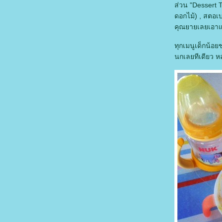
ส่วน "Dessert T
ดอกไม้) , สตอเบ
คุณยายเลยเอาแคร
ทุกเมนูเด็กน้
นกเลยทีเดียว หล