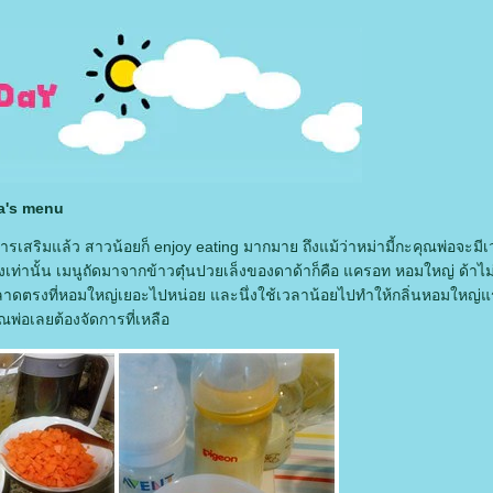
a's menu
หารเสริมแล้ว สาวน้อยก็ enjoy eating มากมาย ถึงแม้ว่าหม่ามี้กะคุณพ่อจะม
งเท่านั้น เมนูถัดมาจากข้าวตุ๋นปวยเล็งของดาด้าก็คือ แครอท หอมใหญ่ ด้าไม
พลาดตรงที่หอมใหญ่เยอะไปหน่อย และนึ่งใช้เวลาน้อยไปทำให้กลิ่นหอมใหญ
พ่อเลยต้องจัดการที่เหลือ