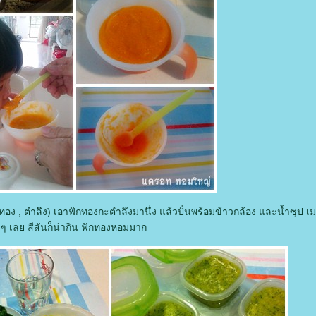
ทอง , ตำลึง) เอาฟักทองกะตำลึงมานึ่ง แล้วปั่นพร้อมข้าวกล้อง และน้ำซุป เม
ๆ เลย สีสันก็น่ากิน ฟักทองหอมมาก