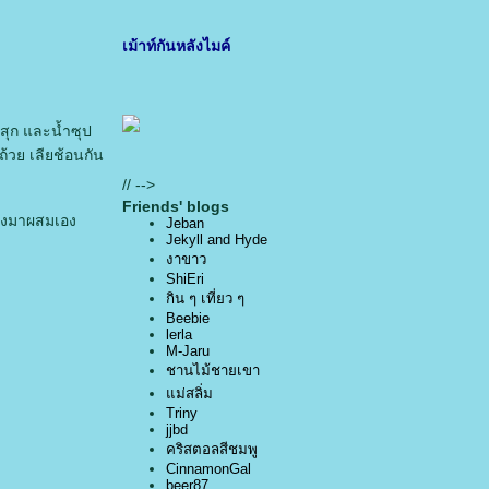
เม้าท์กันหลังไมค์
งสุก และน้ำซุป
้วย เลียช้อนกัน
// -->
Friends' blogs
ี้ยงมาผสมเอง
Jeban
Jekyll and Hyde
งาขาว
ShiEri
กิน ๆ เที่ยว ๆ
Beebie
lerla
M-Jaru
ชานไม้ชายเขา
ม่สลิ่ม
Triny
jjbd
คริสตอลสีชมพู
CinnamonGal
beer87