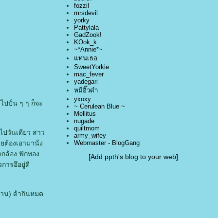
fozzil
mrsdevil
yorky
Pattylala
GadZook!
KOok_k
~*Annie*~
ทนเธอ
SweetYorkie
mac_fever
yadegari
หมี่อิ๊วดำ
yxoxy
งไปปั่น ๆ ๆ ก็จะ
~ Cerulean Blue ~
Mellitus
nugade
quiltmom
นไปวันเดียว สาว
army_wifey
ยต้องเอามานั่ง
Webmaster - BlogGang
วกล้อง ฟักทอง
[Add ppth's blog to your web]
ารอึอยู่ดี
้าน) ด้ากินหมด