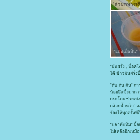
"มันฝรั่ง , บ็อค
ได้ ข้าวมันฝรั่ง
"ตับ ตับ ตับ" ก
น้อยอึแข็งมาก 
กระโถนช่วยเบ่ง
กล้วยน้ำหว้า" อ
ร้องไห้ทุกครั้งที
"ปลาทับทิม" มื
ไม่เหลืออีกเหมื