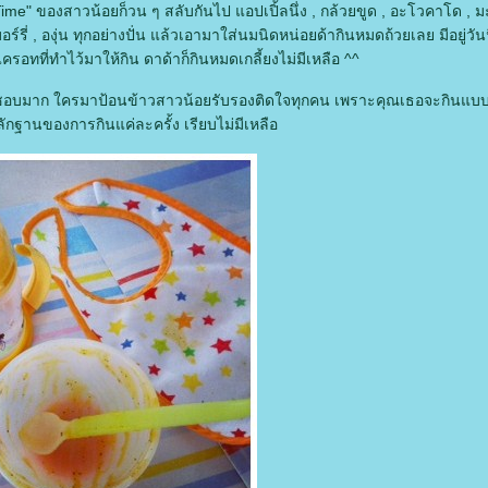
ime" ของสาวน้อยก็วน ๆ สลับกันไป แอปเปิ้ลนึ่ง , กล้วยขูด , อะโวคาโด , มะ
อร์รี่ , องุ่น ทุกอย่างปั่น แล้วเอามาใส่นมนิดหน่อยด้ากินหมดถ้วยเลย มีอยู่ว
อทที่ทำไว้มาให้กิน ดาด้าก็กินหมดเกลี้ยงไม่มีเหลือ ^^
อยชอบมาก ใครมาป้อนข้าวสาวน้อยรับรองติดใจทุกคน เพราะคุณเธอจะกินแบบ
ักฐานของการกินแค่ละครั้ง เรียบไม่มีเหลือ