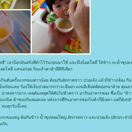
โคลี่" เอาบ็อกมันฝรั่งที่ทำไว้วันก่อนมาใช้ และนึ่งบ็อคโคลี่ ใส่ข้าว กะน้ำซุปล
บ็อคโคลี่ แสนอร่อย กินแล้วดาด้าอึดีทีเดียว
ารกินตับครั้งแรกของสาวน้อย ต้อมกับผักกาดขาว ปวยเล้ง แล้วก็ข้าวกล้อง กิ
เป็นก้อนเลย ร้องให้เจ็บปวดมากกว่าจะอึออก แถมมีเลือดติดออกมาด้วย คุณยา
 น่าสงสารมาก เลยต้องหยุดให้ตับไปชั่วคราว มากินอาหารซอง ซึ่งเป็น "ข้า
อแกนิค ด้าชอบกินหมดเลย หลังจากที่กินอาหารซองไปด้าก็อึเหลว แต่ก็ยังกลัวก
่อึ จนทุกวันนี้เล
้อแรกของหนู ต้มกับข้าว น้ำซุปหอมใหญ่ ผักกาดขาว และปวยเล้ง (ผักประจำบ
อนกัน