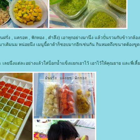
ันฝรั่ง , แครอท , ฟักทอง , ตำลึง) เอาทุกอย่างมานึ่ง แล้วปั่่นรวมกับข้าวกล้อ
มาเติมนม หน่อยนึง เมนูนี้ดาด้าก็ชอบมากอีกเช่นกัน กินหมดถึงขนาดต้องขูดถ
 เลยนึ่งแต่ละอย่างแล้วใส่บ็อกน้ำแข็งแยกเอาไว้ เอาไว้ให้คุณยาย และพี่เล