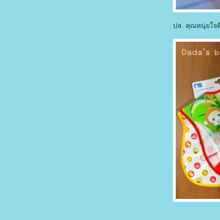
ปล. คุณหนุ่ยใจด