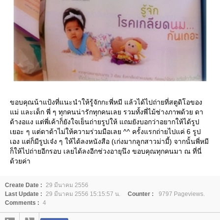
ขอบคุณน้าแป้งที่แนะนำให้รู้จักกะพี่หมี แล้วได้ไปถ่ายที่สตูดิโอของ
ม่ และเด็ก พี่ ๆ ทุกคนน่ารักทุกคนเลย รวมทั้งพี่ไม้ช่างภาพด้วย ดา
ด้างอแง แต่พี่เค้าก็ยังใจเย็นถ่ายรูปให้ แถมยังบอกว่าอยากให้ได้รูป
เยอะ ๆ แต่ดาด้าไม่ให้ความร่วมมือเลย ^^ ครั้งแรกถ่ายไปแค่ 6 รูป
เอง แต่ก็มีรูปเจ๋ง ๆ ให้ได้ลงหนังสือ (เก่งมากลูกสาวม่ามี้) จากนั้นพี่หมี
ก็ให้ไปถ่ายอีกรอบ เลยได้ลงอีกช่วงอายุนึง ขอบคุณทุกคนมา ณ ที่นี่
ด้วยค่า
Create Date :
29 มีนาคม 2556
Last Update :
29 มีนาคม 2556 15:15:57 น.
Counter :
9797 Pageviews.
Comments :
4