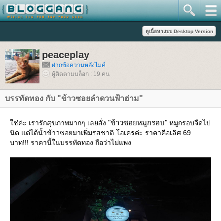
peaceplay
ฝากข้อความหลังไมค์
ผู้ติดตามบล็อก : 19 คน
บรรทัดทอง กับ "ข้าวซอยลําดวนฟ้าฮ่าม"
"ข้าวซอยหมูกรอบ"
ช่ค่ะ เรารักสุขภาพมากๆ เลยสั่ง
หมูกรอบจืดไป
นิด แต่ได้น้ำข้าวซอยมาเพิ่มรสชาติ โอเครค่ะ ราคาคือเลิศ 69
บาท!!! ราคานี้ในบรรทัดทอง ถือว่าไม่แพง