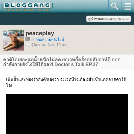
peaceplay
ฝากข้อความหลังไมค์
ผู้ติดตามบล็อก : 19 คน
คาดิโอเยอะแต่น้ำหนักไม่ลด ยกเวทกี่ครั้งต่อสัปดาห์ดี ออก
กำลังกายยังไงให้ได้ผล?I Doctor’s Talk EP.27
เน้นย้ำและท่องจำกับตัวเองว่า จงเวทบ้างเด้อ อย่าเข้าแต่คลาสคาร์ดิ
อ!