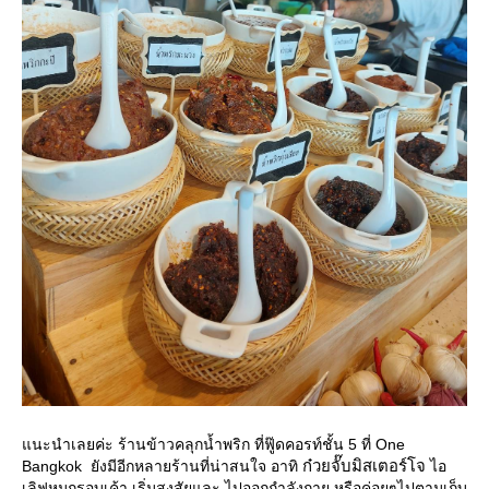
นะนำเลยค่ะ ร้านข้าวคลุกน้ำพริก ที่ฟู๊ดคอรท์ชั้น 5 ที่ One
ก๋วยจั๊บมิสเตอร์โจ
Bangkok ยังมีอีกหลายร้านที่น่าสนใจ อาทิ
ไอ
เลิฟหมูกรอบเค้า เริ่มสงสัยและ ไปออกกำลังกาย หรือค่อยๆไปตามเก็บ