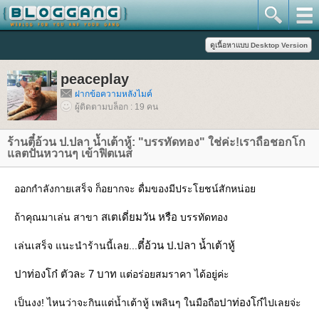
peaceplay
ฝากข้อความหลังไมค์
ผู้ติดตามบล็อก : 19 คน
ร้านตี๋อ้วน ป.ปลา น้ำเต้าหู้: "บรรทัดทอง" ใช่ค่ะ!เราถือชอกโก
ลตปั่นหวานๆ เข้าฟิตเนส
ออกกำลังกายเสร็จ ก็อยากจะ ดื่มของมีประโยชน์สักหน่อ
สเตเดี่ยมวัน หรือ
ถ้าคุณมาเล่น สาขา
บรรทัดทอง
ตี๋อ้วน ป.ปลา น้ำเต้าหู้
เล่นเสร็จ แนะนำร้านนี้เลย...
ปาท่องโก๋ ตัวละ 7 บาท
ต่อร่อยสมราคา ได้อยู่ค่ะ
ปาท่องโก๋
เป็นงง! ไหนว่าจะกินแต่น้ำเต้าหู้ เพลินๆ ในมือถือ
ไปเลยจ่ะ