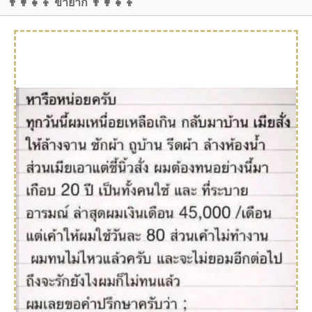
👨‍👩‍👧‍👦 ขำยาก 👨‍👩‍👧‍👦