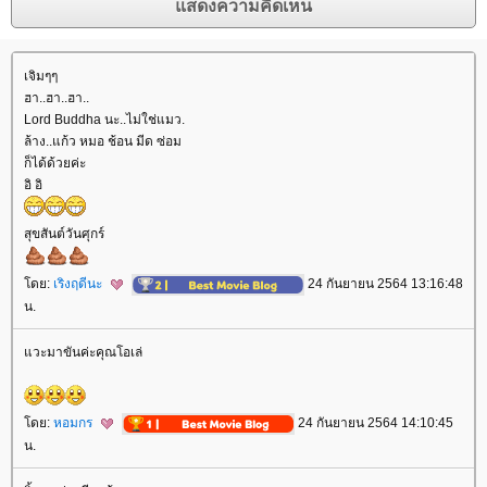
เจิมๆๆ
ฮา..ฮา..ฮา..
Lord Buddha นะ..ไม่ใช่แมว.
ล้าง..แก้ว หมอ ช้อน มีด ซ่อม
ก็ได้ด้วยค่ะ
อิ อิ
สุขสันต์วันศุกร์
ดย:
เริงฤดีนะ
24 กันยายน 2564 13:16:48
น.
วะมาขันค่ะคุณโอเล่
ดย:
หอมกร
24 กันยายน 2564 14:10:45
น.