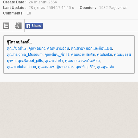
Create Date :
24 กันยายน 2564
Last Update :
28 ตุลาคม 2564 17:44:46 น.
Counter :
1982 Pageviews.
Comments :
18
ผู้โหวตบล็อกนี้...
คุณเริงฤดีนะ
,
คุณหอมกร
,
คุณทนายอ้วน
,
คุณสายหมอกและก้อนเมฆ
,
คุณInsignia_Museum
,
คุณเซียน_กีตาร์
,
คุณสองแผ่นดิน
,
คุณhaiku
,
คุณมยุรธุช
บูรพา
,
คุณSweet_pills
,
คุณกะว่าก๋า
,
คุณนายแว่นขยันเที่ยว
,
คุณmariabamboo
,
คุณแมวเซาผู้น่าสงสาร
,
คุณ**mp5**
,
คุณทูน่าค่ะ