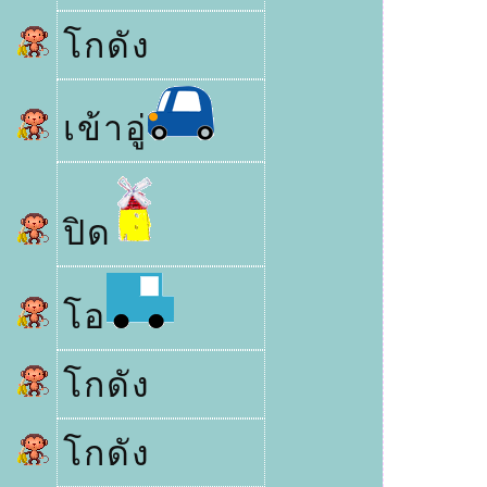
กดัง
เข้าอู่
ปิด
อ
กดัง
กดัง