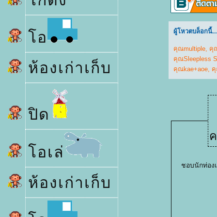
กดัง
ผู้โหวตบล็อกนี้..
อ
คุณmultiple
,
คุ
คุณSleepless 
ห้องเก่าเก็บ
คุณkae+aoe
,
ค
ปิด
ค
อเล่
ชอบนักท่องเ
ห้องเก่าเก็บ