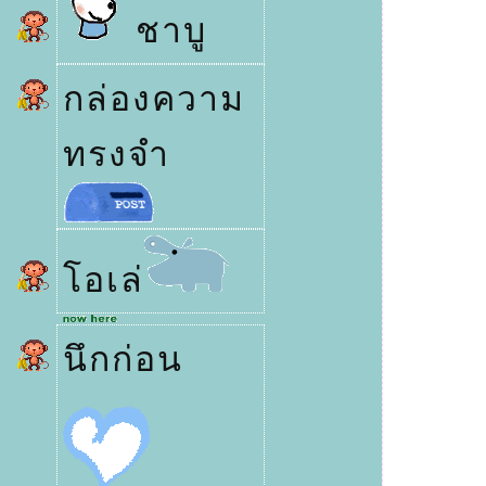
ชาบู
กล่องความ
ทรงจำ
อเล่
นึกก่อน