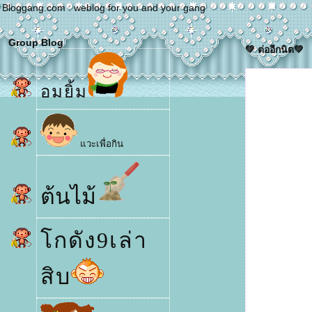
Bloggang.com : weblog for you and your gang
Group Blog
💚 ต่ออีกนิด💚
อมยิ้ม
วะเพื่อกิน
ต้นไม้
กดัง9เล่า
สิบ