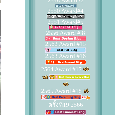
2548 Award#2
2550 Award#4
2551 Award#5
2556 Award # 8
2562 Award #15
2563 Award #16
2564 Award #17
2565 Award #18
ครั้งที่19 2566