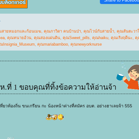
Share to Facebo
.
ณสายหมอกและก้อนเมฆ
,
คุณภาวิดา คนบ้านป่า
,
คุณไวน์กับสายน้ำ
,
คุณสันตะวาใ
Sea
,
คุณทนายอ้วน
,
คุณสองแผ่นดิน
,
คุณSweet_pills
,
คุณhaiku
,
คุณเริงฤดีนะ
,
ค
ุณInsignia_Museum
,
คุณmariabamboo
,
คุณnewyorknurse
ห.ที่ 1 ขอบคุณที่ทิ้งข้อความให้อ่านจ้า
ที่ยวท้องถิ่น ขนเกรียน กะ น้องหน้าด่างที่สมัคร อบต. อย่างฮาเลยจ้า 555