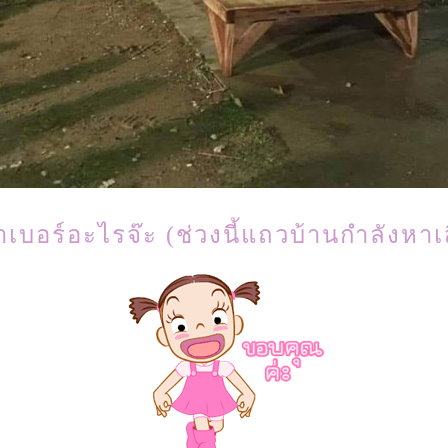
ขาเบอร์อะไรจ๊ะ (ช่วงนี้แถวบ้านกำลังหาเ