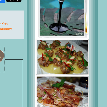
ok
บข้าว
,
ุณหอมกร
,