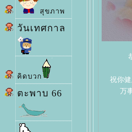
สุขภาพ
วันเทศกาล
恭
คิดบวก
祝你健康 (จ
万事如
ตะพาบ 66