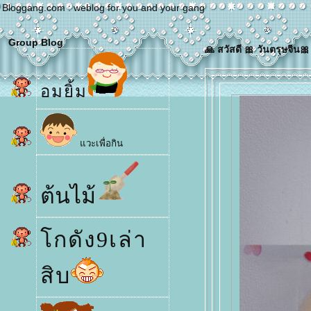
Bloggang.com : weblog for you and your gang
Group Blog
🙏 สวัสดี 🎀 วันตรุษจีน🎀
อมยิ้ม
วะเพื่อกิน
ต้นไม้
กดัง9เล่า
สิบ