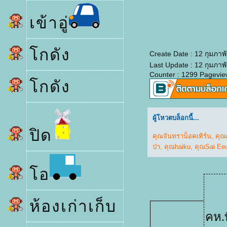
เข้าอู่
กดัง
Create Date : 12 กุมภาพ
Last Update : 12 กุมภาพ
Counter : 1299 Pagevie
กดัง
ผู้โหวตบล็อกนี้...
ปิด
คุณจันทราน็อคเทิร์น
,
คุณ
ป่า
,
คุณhaiku
,
คุณSai Ee
อ
ห้องเก่าเก็บ
คห.ท