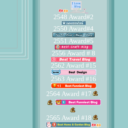
2548 Award#2
2550 Award#4
2551 Award#5
2556 Award # 8
2562 Award #15
2563 Award #16
2564 Award #17
2565 Award #18