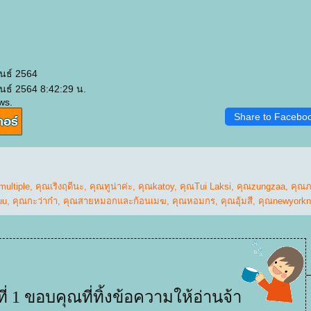
ันธ์ 2564
ันธ์ 2564 8:42:29 น.
ws.
Share to Facebo
multiple
,
คุณเริงฤดีนะ
,
คุณทูน่าค่ะ
,
คุณkatoy
,
คุณTui Laksi
,
คุณzungzaa
,
คุณภ
uu
,
คุณกะว่าก๋า
,
คุณสายหมอกและก้อนเมฆ
,
คุณหอมกร
,
คุณอุ้มสี
,
คุณnewyorkn
ี่ 1 ขอบคุณที่ทิ้งข้อความให้อ่านจ้า