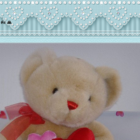
 ค่ะ 🙏