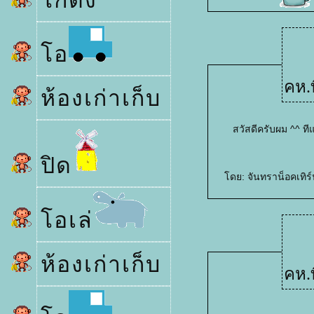
กดัง
อ
คห.ท
ห้องเก่าเก็บ
สวัสดีครับผม ^^ ที
ปิด
ดย:
จันทราน็อคเทิร
อเล่
ห้องเก่าเก็บ
คห.ท