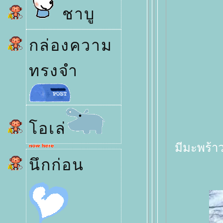
ชาบู
กล่องความ
ทรงจำ
อเล่
มีมะพร้า
นึกก่อน