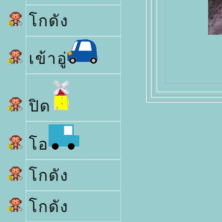
กดัง
เข้าอู่
ปิด
อ
กดัง
กดัง