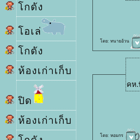
กดัง
อเล่
ดย:
ทนายอ้วน
กดัง
ห้องเก่าเก็บ
คห.ท
ปิด
ห้องเก่าเก็บ
ดย:
หอมกร