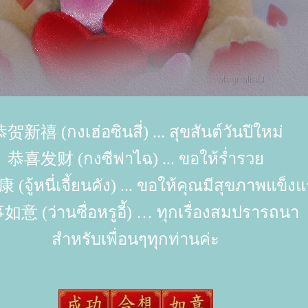
贺新禧 (กงเฮ่อซินสี่) ... สุขสันต์วันปีใหม่
恭喜发财 (กงซีฟาไฉ) ... ขอให้ร่ำรว
ู้หนี่เจี้ยนคัง) ... ขอให้คุณมีสุขภาพแข็ง
意 (ว่านซื่อหรูอี้) … ทุกเรื่องสมปรารถนา
สำหรับเพื่อนๆทุกท่านค่ะ