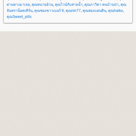
ผ่านทางมาเจอ
,
คุณทนายอ้วน
,
คุณไวน์กับสายน้ำ
,
คุณภาวิดา คนบ้านป่า
,
คุณ
จันทราน็อคเทิร์น
,
คุณซองขาวเบอร์ 9
,
คุณnin77
,
คุณสองแผ่นดิน
,
คุณhaiku
,
คุณSweet_pills