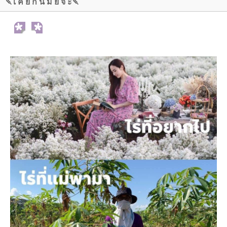
🍡เ ค ย กั น มั้ ย จ๊ ะ🍡