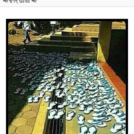
📢 ขำๆ นะจ๊ะ 📢