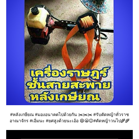
#หลังเกษียณ #มองอนาคตไปด้วยกัน ✂️✂️✂️ #รับตัดหญ้าทั่วราช
อาณาจักร #เอิ่มนะ #ยศสูงด้วยนะเอ้อ 😄😬😉#ตัดหญ้าวนไป🌾🌾