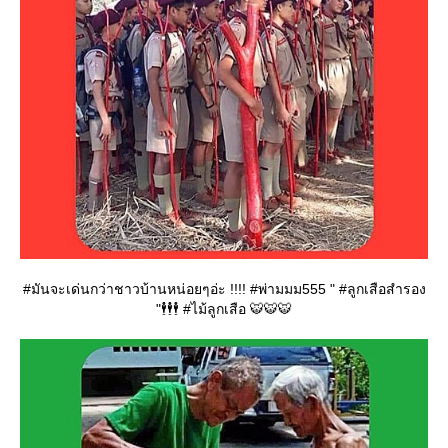
#มันจะเด่นกว่าชาวบ้านหน่อยๆอ่ะ !!!! #พ่ามมม555 " #ลูกเสือสำรอง
"🕴🕴🕴 #ไม้ลูกเสือ 🐯🐯🐯