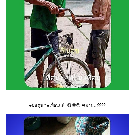
#ปันสุข " #เพื่อนแท้ "😄😬😉 #เมานะ 🍾🍾🍾🍾