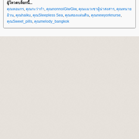
ผู้โหวตบล็อกนี้...
คุณหอมกร
,
คุณกะว่าก๋า
,
คุณnonnoiGiwGiw
,
คุณแมวเซาผู้น่าสงสาร
,
คุณทนา
อ้วน
,
คุณhaiku
,
คุณSleepless Sea
,
คุณสองแผ่นดิน
,
คุณnewyorknurse
,
คุณSweet_pills
,
คุณmelody_bangkok