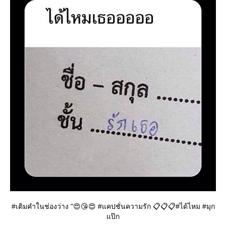
#เติมคำในช่องว่าง "😍😘😍 #แคปชั่นความรัก 📋📋📋#ได้ไหม #มุก
ป๊ก