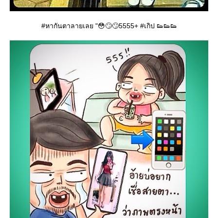
#หากันตาลายเลย "😳🙄🙄5555+ #เกิป 👟👟👟