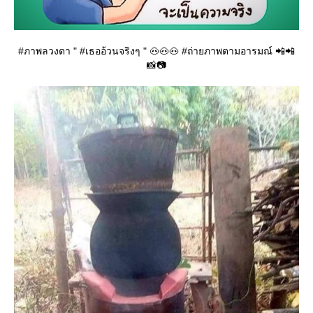
#ภาพลวงตา " #เธออ้วนจริงๆ " 🐽🐽🐽 #ถ่ายภาพตามอารมณ์ 📲📲
📸📷