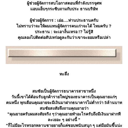
ผู้ช่วยผู้จัดการสบโอกาสตอนที่กำลังบรรจุศพ
อบแย็บๆกระซิบถามกับประ ธานบริษัท
ผู้ช่วยผู้จัดการ : เอ่อ….ท่านประธานครับ
ไม่ทราบว่าจะให้ผมแทนผู้จัดการคนเก่าจะได้ ไหมครับ ?
ประธาน : จะเอางั้นเหรอ !? ไม่รู้สิ
คุณลองไปติดต่อสัปเหร่อดูละกันว่าเขาจะยอมหรือเปล่า
ทะลึ่ง
สมชัยเป็นผู้จัดการธนาคารสาขาหนึ่ง
วันนี้เขาได้ต้อนรับลูกค้ารายใหญ่ของธนาคารเป็นคุณยายแก่ๆ
คนหนึ่ง ทุกเดือนคุณยายจะมีเงินมาฝากธนาคารไม่ต่ำกว่า 5ล้านบาท
สมชัยสงสัยจึงถามคุณยายว่า
"คุณยายครับผมสงสัยจริง ๆว่าคุณยายทำอะไรครับถึงมีเงินมาฝากที
ละเยอะ ๆ อย่างนี้ "
"ก็ไม่มีอะไรหรอกหลานชายยายก็แค่ชอบพนันสนุก ๆ แต่มือมันขึ้นน่ะ