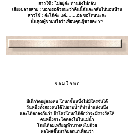
สาวใช้ : ไม่อยู่ค่ะ ท่านยังไม่กลับ
เสียงปลายสาย : บอกเธอด้วยนะว่าคืนนี้ฉันจะกลับไปนอนบ้าน
สาวใช้ : ค่ะได้ค่ะ แต่…….เอ่อ ขอโทษนะคะ
นั่นคุณผู้ชายหรือว่าเพื่อนคุณผู้ชายคะ ??
จ อ ม โ ก ห ก
มีเด็กวัดอยู่สองคน โกหกชั้นหนึ่งไม่มีใครจับได้
วันหนึ่งทั้งสองคนได้ไปอาบน้ำที่ท่าน้ำแห่งหนึ่ง
ละได้ตกลงกันว่า ถ้าใครโกหกได้ดีกว่าจะมีรางวัลให้
คนหนึ่งกระโดดลงไปในแม่น้ำ
ดยได้อมเหรียญห้าบาทลงไปด้ว
พอโผล่ขึ้นมาก็บอกแก่เพื่อนว่า