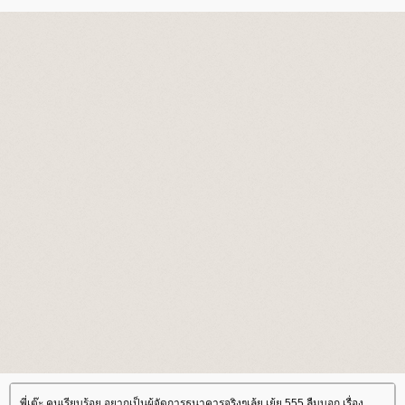
พี่เต๊ะ คนเรียบร้อย อยากเป็นผู้จัดการธนาคารจริงๆเล้ย เย้ย 555 ลืมบอก เรื่อง