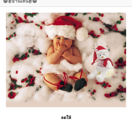
😁✌️อ่านเล่น✌️😁
ลดให้