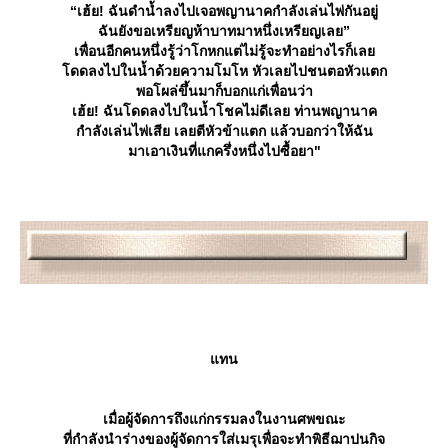
“เฮ้ย! ฉันดำน้ำลงไปเจอพญานาคกำลังเล่นไพ่กันอยู่
ฉันยังขอเหรียญห้าบาทมาหนึ่งเหรียญเลย”
เพื่อนอีกคนหนึ่งรู้ว่าโกหกแต่ไม่รู้จะทำอย่างไรก็เล
ดดลงไปในน้ำด้วยความโมโห หัวเลยไปชนตอหัวแตก
พอโผล่ขึ้นมาก็บอกแก่เพื่อนว่า
เฮ้ย! ฉันโดดลงไปในน้ำโชคไม่ดีเลย ท่านพญานาค
กำลังเล่นไพ่เสีย เลยตีหัวข้าแตก แล้วบอกว่าให้ฉัน
มาเอาเงินที่แกครึ่งหนึ่งไปซื้อยา"
ทน
เมื่อผู้จัดการถึงแก่กรรมลงในงานศพขณะ
ที่กำลังนำร่างของผู้จัดการใส่เมรุเพื่อจะทำพิธีฌาปนกิจ