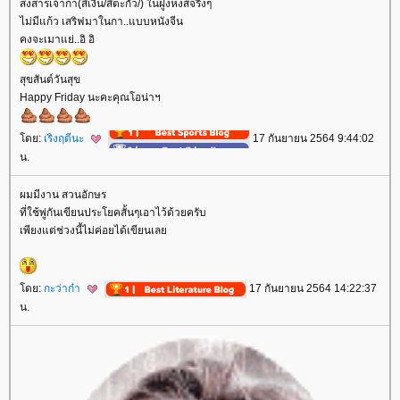
สงสารเจ้ากา(สีเงิน/สีตะกั่ว/) ในฝูงหงส์จริงๆ
ไม่มีแก้ว เสริฟมาในกา..แบบหนังจีน
คงจะเมาแย่..อิ อิ
สุขสันต์วันสุข
Happy Friday นะคะคุณโอน่าฯ
ดย:
เริงฤดีนะ
17 กันยายน 2564 9:44:02
น.
ผมมีงาน สวนอักษร
ที่ใช้พู่กันเขียนประโยคสั้นๆเอาไว้ด้วยครับ
เพียงแต่ช่วงนี้ไม่ค่อยได้เขียนเล
ดย:
กะว่าก๋า
17 กันยายน 2564 14:22:37
น.