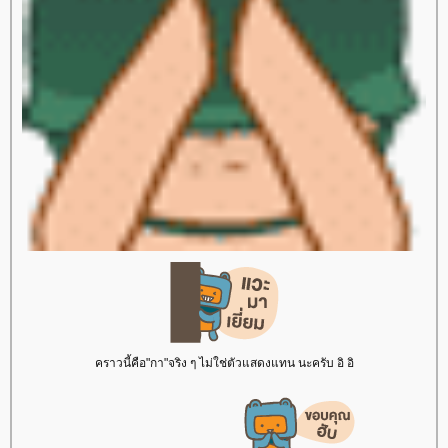
คราวนี้คือ"กา"จริง ๆ ไม่ใช่ตัวแสดงแทน นะครับ อิ อิ