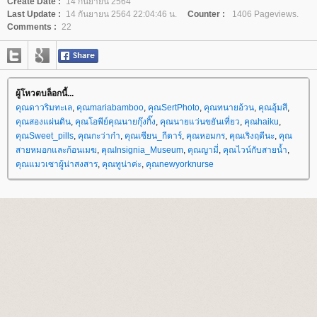
Create Date :
14 กันยายน 2564
Last Update :
14 กันยายน 2564 22:04:46 น.
Counter :
1406 Pageviews.
Comments :
22
ผู้โหวตบล็อกนี้...
คุณดาวริมทะเล
,
คุณmariabamboo
,
คุณSertPhoto
,
คุณทนายอ้วน
,
คุณอุ้มสี
,
คุณสองแผ่นดิน
,
คุณโอพีย์คุณนายกุ๊งกิ๊ง
,
คุณนายแว่นขยันเที่ยว
,
คุณhaiku
,
คุณSweet_pills
,
คุณกะว่าก๋า
,
คุณเซียน_กีตาร์
,
คุณหอมกร
,
คุณเริงฤดีนะ
,
คุณ
สายหมอกและก้อนเมฆ
,
คุณInsignia_Museum
,
คุณญามี่
,
คุณไวน์กับสายน้ำ
,
คุณแมวเซาผู้น่าสงสาร
,
คุณทูน่าค่ะ
,
คุณnewyorknurse