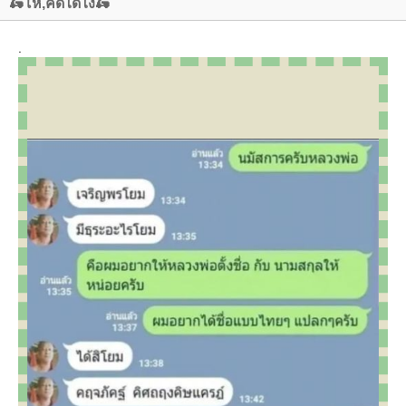
🛵โห,คิดได้ไง🛵
.