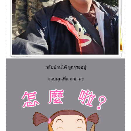
กลับบ้านได้ ลูกๆรออยู่
ขอบคุณที่แวะมาค่ะ