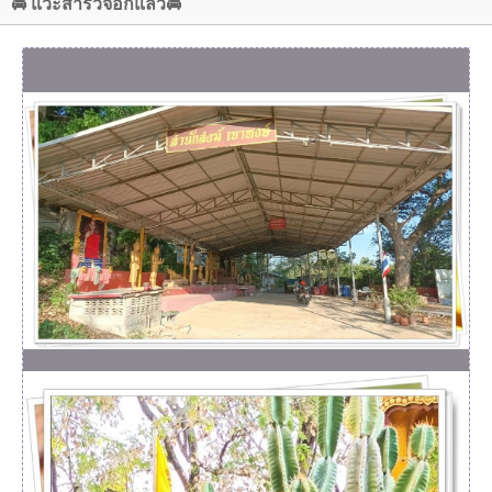
🚘 แวะสำรวจอีกแล้ว🚘