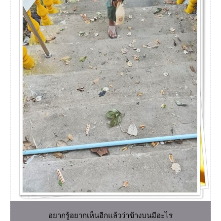
อยากรู้อยากเห็นอีกแล้วว่าข้างบนมีอะไร