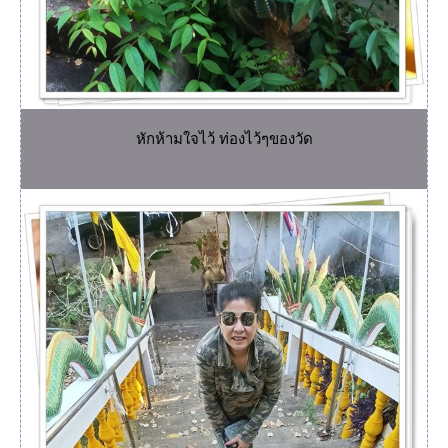
หักห้ามใจไว้ ท่องไว้ๆของวัด