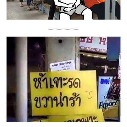
............................