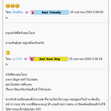
ดย:
เริงฤดีนะ
25 เมษายน 2563 5:06:05
น.
อรุณสวัสดิ์ครับคุณโอเล่
ลายเส้นคุ้นตาอยู่เหมือนกันครับ
ดย:
กะว่าก๋า
25 เมษายน 2563 5:46:18
น.
สวัสดีค่ะคุณโอเล่
หะๆ ธัญหายหัวไปเลยค่ะ
คุณโอเล่สบายดีนะคะ
เรื่องภาษีคงเรียบร้อยดีแล้วใช่ไหมคะ
ช่วงกักตัวเหมือนคนทั้งประเทศ ที่หายเงียบก็ห่วงลูก เลยอยู่แต่ในบ้าน หัดเย็บ
หน้ากากอนามัย แจกพี่น้องและญาติ แถมด้วยถวายพระ อานิสงค์พอมีคนสั่งไปใช้
ได้ค่าขนมเล็กๆน้อยๆค่ะ 555