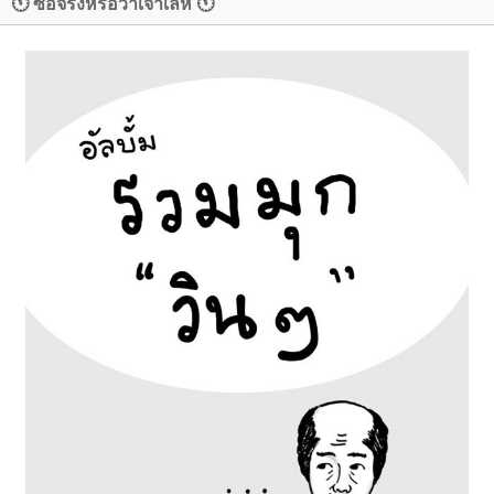
🕚 ซื่อจริงหรือว่าเจ้าเล่ห์ 🕚