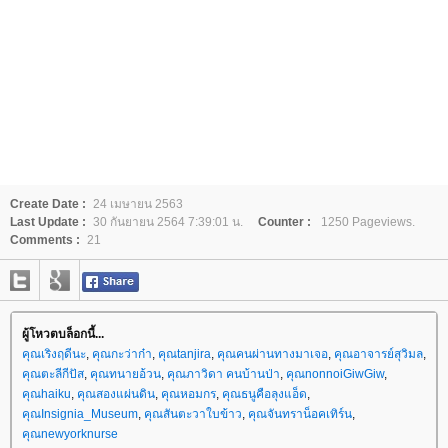
Create Date :
24 เมษายน 2563
Last Update :
30 กันยายน 2564 7:39:01 น.
Counter :
1250 Pageviews.
Comments :
21
ผู้โหวตบล็อกนี้...
คุณเริงฤดีนะ
,
คุณกะว่าก๋า
,
คุณtanjira
,
คุณคนผ่านทางมาเจอ
,
คุณอาจารย์สุวิมล
,
คุณตะลีกีปัส
,
คุณทนายอ้วน
,
คุณภาวิดา คนบ้านป่า
,
คุณnonnoiGiwGiw
,
คุณhaiku
,
คุณสองแผ่นดิน
,
คุณหอมกร
,
คุณธนูคือลุงแอ็ด
,
คุณInsignia_Museum
,
คุณสันตะวาใบข้าว
,
คุณจันทราน็อคเทิร์น
,
คุณnewyorknurse