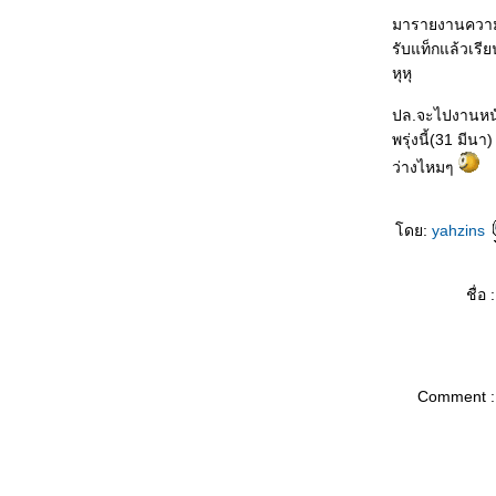
มารายงานความ
รับแท็กแล้วเรี
หุหุ
ปล.จะไปงานหนั
พรุ่งนี้(31 มีนา
ว่างไหมๆ
ดย:
yahzins
ชื่อ :
Comment :