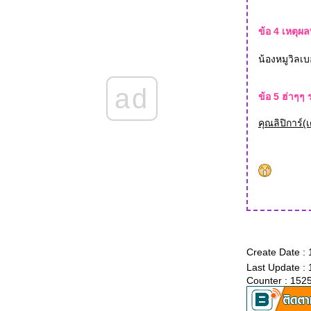
ซื้อมาจนได้สิเรา.... N70
ลัลล้าแบบหลงทิศทางใน ม.เกษตร ^^"
ข้อ 4 เหตุผล
Blog Tag เหมือนกัน
ลาทีปีเก่า ต้อนรับปีใหม่ 2550
น้องหมูวิลเบ
หนังสือที่แลกมาด้วยเงินและกล้ามลูกหนูน้อย ๆ
บนต้นแขน
ad
ข้อ 5 ฮ่าๆๆ 
เสียเงินเพื่อซื้อหนังสือไปกอง ด้วยงานอัมรินทร์
บุ๊คส์แฟร์ครั้งที่ 5
คุณลิปิการ์(
สิ่งปนเปื้อนที่แอบแฝงมาในนิยายรักของวัยใส
ถนนนี่นี้ .. ใครครอง
จ๊ากกกก ตะขาบยักษ์เข้าบ้าน
รายการหนังสือล็อตที่สี่ (สุดท้าย) ที่ไปสอยมา
จากงานสัปดาห์หนังสือฯ
รายการหนังสือล็อตที่สามที่ไปสอยมาจากงาน
สัปดาห์หนังสือฯ
รายการหนังสือล็อตที่สองที่ไปสอยมาจากงาน
สัปดาห์หนังสือฯ
Create Date :
รายการหนังสือล็อตแรกที่ไปสอยมาจากงาน
Last Update :
สัปดาห์หนังสือฯ
Counter : 152
อยากเอาถุงพลาสติกหรือโหลปลาทอง มาครอบ