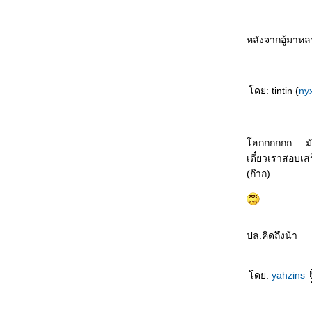
หลังจากอู้มาหล
ดย: tintin (
ny
ฮกกกกกก.... ม
เดี๋ยวเราสอบเส
(ก๊าก)
ปล.คิดถึงน้า
ดย:
yahzins