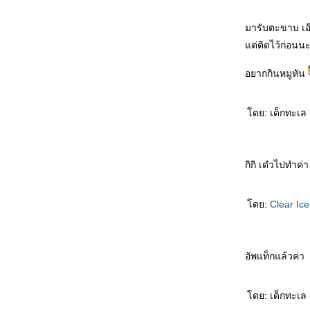
มารับตะขาบ เอ๊ย
ต่ติดไว้ก่อนนะ
อยากกินหมูหัน
ดย: เด็กทะเล 
กิกิ เด๋วไปทำค่า
ดย:
Clear Ic
อัพแท็กแล้วค่า
ดย: เด็กทะเล 