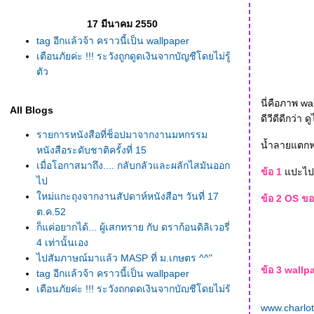
17 มีนาคม 2550
tag อีกแล้วจ้า คราวนี้เป็น wallpaper
เตือนภัยค่ะ !!! ระวังถูกดูดเงินจากบัญชีโดยไม่รู้
ตัว
นี่คือภาพ wal
All Blogs
ดีวีดีดีกว่า ด
รายการหนังสือที่ช็อปมาจากงานมหกรรม
น้ำลายแตกฟอ
หนังสือระดับชาติครั้งที่ 15
เมื่อโอกาสมาถึง.... กลับกลัวและผลักไสมันออก
ข้อ 1
ปะไปแ
ไป
หม่แกะถุงจากงานสัปดาห์หนังสือฯ วันที่ 17
ข้อ 2 OS ขอ
ต.ค.52
ก็แค่อยากได้... ผู้เสกทราย กับ ดราก้อนดิลิเวอรี่
4 เท่านั้นเอง
ไปสัมภาษณ์มาแล้ว MASP ที่ ม.เกษตร ^^"
ข้อ 3 wallpa
tag อีกแล้วจ้า คราวนี้เป็น wallpaper
เตือนภัยค่ะ !!! ระวังถูกดูดเงินจากบัญชีโดยไม่รู้
ตัว
www.charlo