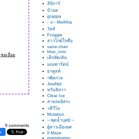
ลิปิการ์
ป้ามด
grappa
-`๏'- MeIKha
วัสส์
Froggie
สาวไกด์ใจซื่อ
vana-chan
blue_onix
โชยเอื่อ
เด็กหัดเดิน
มณฑารัตน์
าคูลท์
ฯคีตกาล
JewNid
หวันยิหวา
Clear Ice
สายลมอิสระ
วลีวิไล
Mutation
~:พุดน้ำบุศย์:~
9 comments
ผู้สาวเมืองยศ
k
Il Maze
mamimamo