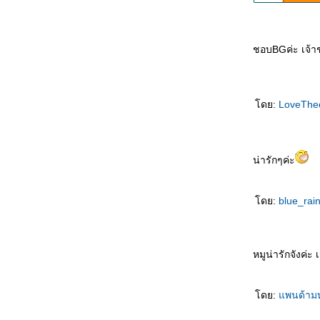
หัวคนสูบบุหรี่ในที่สาธารณะจังเล
ร้านนายอินทร์ จัดรายการลดราคาหนังสือ 10-
30% ที่ ฟิวเจอร์ปาร์ค รังสิต ถึงวันที่ 19 ก.พ.49
ซินเจียยู่อี่ ซินนี้ฮวดไช้ ^^
ชอบBGค่ะ เจ้าชา
ซื้อ “กำเนิดนาร์เนีย” มาแล้ว
รายการเสียตังค์วันงานหนังสือ ฯ 29 มี.ค. – 9
เม.ย.49
ดย:
LoveThe
Panda 's nursery
ังหาซื้อ "กำเนิดนาร์เนีย" ไม่ได้เลย T_T
Cool Carlender Year 2006
ฝนยังตกไม่ทั่วฟ้าเลย แล้วสาอะไรกับน้ำใจคน
น่ารักๆค่ะ
ทำไมต้องโทษดาว
ม้สองตายังมองหาดาว แต่สองเท้ายังก้าวติดดิน
ดย:
blue_rai
หมูน่ารักจังค่ะ
ดย:
พนด้าม