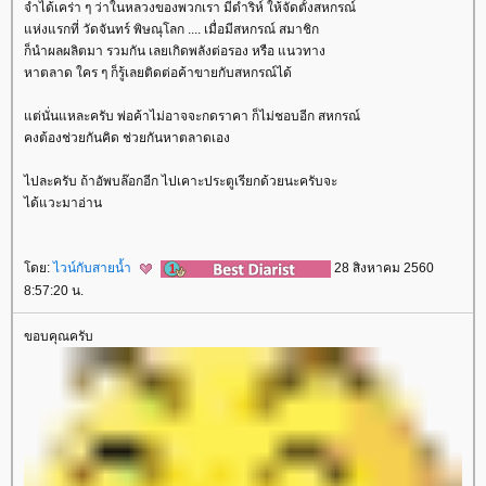
จำได้เคร่า ๆ ว่าในหลวงของพวกเรา มีดำริห์ ให้จัดตั้งสหกรณ์
ห่งแรกที่ วัดจันทร์ พิษณุโลก .... เมื่อมีสหกรณ์ สมาชิก
ก็นำผลผลิตมา รวมกัน เลยเกิดพลังต่อรอง หรือ แนวทาง
หาตลาด ใคร ๆ ก็รู้เลยติดต่อค้าขายกับสหกรณ์ได้
ต่นั่นแหละครับ พ่อค้าไม่อาจจะกดราคา ก็ไม่ชอบอีก สหกรณ์
คงต้องช่วยกันคิด ช่วยกันหาตลาดเอง
ไปละครับ ถ้าอัพบล๊อกอีก ไปเคาะประตูเรียกด้วยนะครับจะ
ได้แวะมาอ่าน
ดย:
ไวน์กับสายน้ำ
28 สิงหาคม 2560
8:57:20 น.
ขอบคุณครับ