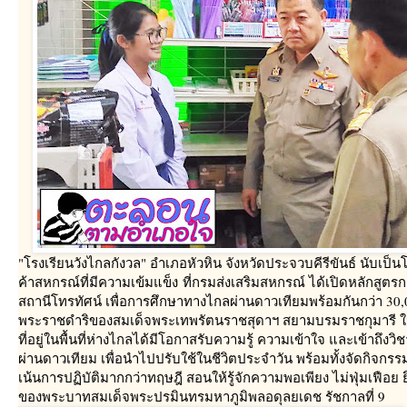
"
รงเรียนวังไกลกังวล" อำเภอหัวหิน จังหวัดประจวบคีรีขันธ์ นับเป
ค้าสหกรณ์ที่มีความเข้มแข็ง ที่กรมส่งเสริมสหกรณ์ ได้เปิดหลักสู
สถานีโทรทัศน์ เพื่อการศึกษาทางไกลผ่านดาวเทียมพร้อมกันกว่า 30,0
พระราชดำริของสมเด็จพระเทพรัตนราชสุดาฯ สยามบรมราชกุมารี ในก
ที่อยู่ในพื้นที่ห่างไกลได้มีโอกาสรับความรู้ ความเข้าใจ และเข้าถ
ผ่านดาวเทียม เพื่อนำไปปรับใช้ในชีวิตประจำวัน พร้อมทั้งจัดกิจกร
เน้นการปฏิบัติมากกว่าทฤษฎี สอนให้รู้จักความพอเพียง ไม่ฟุ่มเฟือ
ของพระบาทสมเด็จพระปรมินทรมหาภูมิพลอดุลยเดช รัชกาลที่ 9