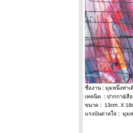
วิคตอเรีย โวโรตินา ศิลปะเพื่อ
สันติภาพ จากนางแบบสู่ศิลปินบน
ผืนผ้าใบ
ฮือฮาประมูลภาพ"มาริลิน มอนโร"
200 ล้านUS ผลงาน"แอนดี
วอร์ฮอล" เจ้าพ่อป๊อปอาร์ท
เมืองรอบตัวเรา แรงบันดาลใจ
ศิลปะ
ศิลปะหมวกนิรภัย สะดุดตาสื่อความ
หมา
“นายตะลอน“ / เที่ยวชุมชนกุฎีจีน
ลแม่น้ำเจ้าพระยา
“นายตะลอน“ : อย่างน้อยก็แหล่ม
ชื่องาน : มุมหนึ่งท่าเ
“นายตะลอน“ : พื้นที่ชีวิต
หนึ่งวันเดียวกัน
เทคนิค : ปากกา&สีอ
วันวานสู่วิถี
ขนาด : 13cm. X 18
พุ ศิลป์ปิ่น : แค่เพ้อพก
รงบันดาลใจ : มุมหนึ
“พุ ศิลป์ปิ่น“ : ลูกผู้ชายฝันเปียก
“พุ ศิลป์ปิ่น“ : ริมแม่น้ำกาแฟดำ
“พุ ศิลป์ปิ่น“ : ป่าวตด