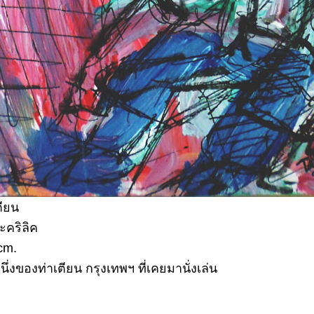
ตียน
ะคริลิค
cm.
่งของท่าเตียน กรุงเทพฯ ที่เคยมานั่งเล่น