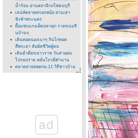
น้ำร้อน ย่านสถานีรถไฟธนบุรี
เสน่ห์ตลาดตรอกหม้อ ย่านเสา
ชิงช้าพระนคร
มื้อแซ่บแกงเผ็ดปลาดุก ราดขนมจี
นบ้านๆ
เดินทอดน่องเบาๆ กินไก่ทอด
สี่พระยา สัมผัสชีวิตผู้คน
เดินย่ำต๊อกเยาวราช วันสายฝน
ปรยปราย หมั่นโถวมีตำนาน
ตลาดสายหยุดกม.11 วิถีชาวบ้าน
เรียบง่า
เสน่ห์ท่าดินแดง ชุมชนเก่าแก่ฝั่ง
ธนฯ
ไอ้ควา
ไข้ปั้ง
สแกนหม้อ
เซ็งเบื่อคิดอะไรไม่ออก เดินชิวๆย่าน
ad
ตลาดน้อ
นิทรรศการศิลปะ 80 ปี "กมล ทัศ
นาญชลี" ศิลปินสองซีกโลก