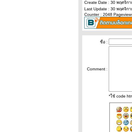
“พุ ศิลป์ปิ่น“ : “คนเดินถนน“
Create Date : 30 พฤศจิก
“ เสี้ยน เมาท์แซ่บ“ ตอน : คืนสยอง
Last Update : 30 พฤศจิก
เมี้ยวเมี้ยว
Counter : 2048 Pageview
“นายตะลอน“ : นั่งรถเมล์กินลมชม
บางลำพู
“พุ ศิลป์ปิ่น“ ตอน : พูดลอยๆ
“ พุ ศิลป์ปิน“ ตอน : “ขนมจีนแกง
ชื่อ :
เขียวหวานไก่“
“พุ ศิลป์ปิ่น“ ตอน : ประตูสวรรค์
“พุ ศิลป์ปิ่น“ ตอน : คำขอจากซัก
เกอร์
Comment :
สีสันวงเวียน 22 กรกฎาคม พันธกิจ
คริสตจักรไมตรีจิต
สีสันตลาดเช้าริมบึง สบายใจช็อป
ของถูก
*ใช้ code h
วาดๆเขียนๆเพลินใจ นั่งมองสายน้ำ
เกาะเกร็ด
เสน่ห์ศาลาแดง ถิ่นนี้มีตำนาน
ผัดไทยเด็ดจริง หั่นผมบางกอกน้อ
วะห้องสมุดชิวๆตัดผมถิ่นตลาดพลู
สุขกายสบายใจ รฝช.ส่งเสริมพัฒนา