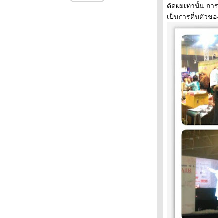
ล้านUS ผลงาน"แอนดี วอร์ฮอล" เจ้าพ่อป๊อ
ตัดผมเท่านั้น กา
ปอาร์ท
เป็นการตื่นตัว
เมืองรอบตัวเรา แรงบันดาลใจศิลปะ
ศิลปะหมวกนิรภัย สะดุดตาสื่อความหมา
“นายตะลอน“ / เที่ยวชุมชนกุฎีจีน ยลแม่น้ำ
เจ้าพระยา
“นายตะลอน“ : อย่างน้อยก็แหล่ม
“นายตะลอน“ : พื้นที่ชีวิต
หนึ่งวันเดียวกัน
วันวานสู่วิถี
พุ ศิลป์ปิ่น : แค่เพ้อพก
“พุ ศิลป์ปิ่น“ : ลูกผู้ชายฝันเปียก
“พุ ศิลป์ปิ่น“ : ริมแม่น้ำกาแฟดำ
“พุ ศิลป์ปิ่น“ : ป่าวตด
“พุ ศิลป์ปิ่น“ : “คนเดินถนน“
“ เสี้ยน เมาท์แซ่บ“ ตอน : คืนสยองเมี้ยวเมี้ยว
“นายตะลอน“ : นั่งรถเมล์กินลมชมบางลำพู
“พุ ศิลป์ปิ่น“ ตอน : พูดลอยๆ
“ พุ ศิลป์ปิน“ ตอน : “ขนมจีนแกงเขียวหวาน
ไก่“
“พุ ศิลป์ปิ่น“ ตอน : ประตูสวรรค์