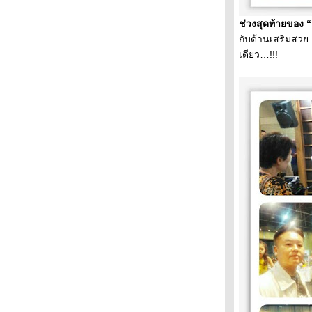
ถิ่น
ศรีลานนาโมเดลท่องเที่ยวยั่งยืน อุทยาน
ช่วงสุดท้ายของ
ประชารัฐร่วมมือรักษาป่า
กับด้านเสริมสวย แ
"แกงไก่กะลา"ตะเคียนเตี้ย สืบสานวัฒนธรรม
เดียว…!!!
การกินโบราณ
นายต
นำร่อง "โรงเรียนวังไกลกังวล" โมเดลต้นแบบ
สหกรณ์เข้มแข็ง
เสน่ห์ถิ่นนาเกลือโบราณ วิถีสหกรณ์สู่ความ
เข้มแข็ง
ตลาดจีนโบราณชุมชนบ้านชากแง้ว ถิ่นนี้มี
ตำนานเสน่ห์ท่องเที่ยวพัทยา
อปพลิเคชั่นท่องเที่ยวรูปแบบใหม่ ไอเดี
กระฉูดกระตุ้นการท่องเที่ยว
อาหารถิ่นกินอร่อย ตลาดเก่านาเกลือ
สัมผัสชุมชนเก่าแก่กว่า 100 ปี นาเกลือแหล่ง
ท่องเที่ยวพัทยา
ไก่สามอย่าง
สะพานควา
จิ้งจกกินข้าว
Land Art สตรอเบอรี่เขาวงกต ศิลปะกลาง
จ้งที่ตื่นตาตื่นใจ