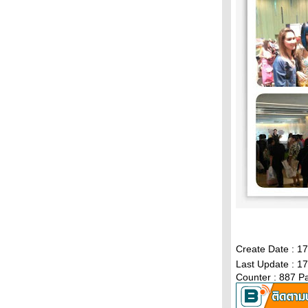
รอคอ
ราตรีหนึ่ง
อารมณ์และความรู้สึก สะท้อนผ่านงานศิลปะ
หมอผีปะทะนินจา
นางแบบเช้านี้
เขาค้อท่องเที่ยวสีเขียวสานต่อ Route 12
วิถีธรรมชาติ
ปลายปีเก่า
เช้าวันใหม่
กระทงพ่นพิษ
บุกตึกร้างดูศิลปะ กราฟฟิตี้-สตรีทอาร์ท
ข้าวจี่ทำง่ายกินอิ่ม คลายหนาวย่างสนุก
ตาเป็นผัวยา
คนป่า
ความคิดคน
ขนมจีนพม่าท่าขี้เหล็ก วัฒนธรรมผงชูรส
Create Date : 1
อร่อ
Last Update : 1
ลูกชิ้นไส้พริก
Counter : 887 P
ความคิดคน
หมาเห่าใบไม้