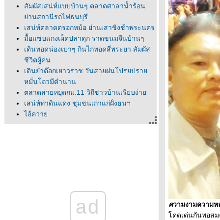
สัมผัสเสน่ห์แบบบ้านๆ ตลาดศาลาน้ำร้อน
่านสถานีรถไฟธนบุรี
เสน่ห์ตลาดตรอกหม้อ ย่านเสาชิงช้าพระนคร
มื้อแซ่บแกงเผ็ดปลาดุก ราดขนมจีนบ้านๆ
เดินทอดน่องเบาๆ กินไก่ทอดสี่พระยา สัมผัส
ชีวิตผู้คน
เดินย่ำต๊อกเยาวราช วันสายฝนโปรยปรา
หมั่นโถวมีตำนาน
ตลาดสายหยุดกม.11 วิถีชาวบ้านเรียบง่า
เสน่ห์ท่าดินแดง ชุมชนเก่าแก่ฝั่งธนฯ
ไอ้ควา
ไข้ปั้ง
สแกนหม้อ
เซ็งเบื่อคิดอะไรไม่ออก เดินชิวๆย่านตลาด
น้อ
นิทรรศการศิลปะ 80 ปี "กมล ทัศนาญชลี"
ศิลปินสองซีกโลก
วิคตอเรีย โวโรตินา ศิลปะเพื่อสันติภาพ จาก
ad
นางแบบสู่ศิลปินบนผืนผ้าใบ
ค
วามงามความหล่
ฮือฮาประมูลภาพ"มาริลิน มอนโร" 200
ดดเด่นกันพอสมควร