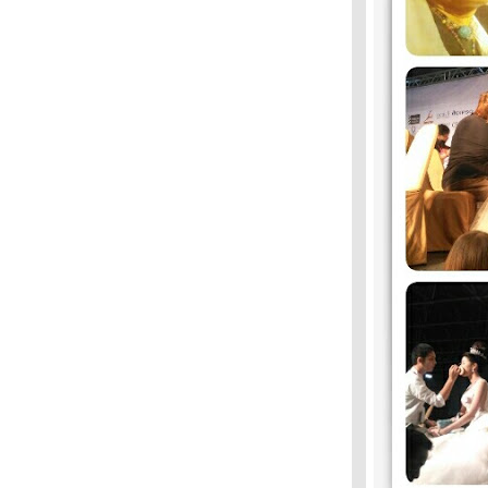
ตลาดศาลาน้ำเย็น กลิ่นอายวัฒนธรรม
ตลาดสด
ตลาดศาลาน้ำเย็น กลิ่นอายวัฒนธรรม
ตลาดสด
เก็บใบมะดันอ่อน ความแซ่บบังเกิด
ช้อปชิวๆ แนววินเทจ ค้นหาของเก่ามีสไตล์
ชิวชิวท่าราชวงศ์ ตำนานเจ้าพระยา
ท่องเที่ยวบ้านบาตร เสน่ห์ชุมชนโบราณ
เดินชิวชิวตลาดวังหลัง แหล่งช้อปปิ้งยอดนิยม
ตลาดเก่าริมน้ำปากเกร็ด ท่องเที่ยวทาง
วัฒนธรรม
เสน่ห์ท่องเที่ยวท่าเตียน แหล่งอาหารทะเล
ปรรูป
เดินทอดน่องตลาดท่าทราย ตัดผมฟรีสร้าง
สีสันรอยยิ้ม
นักท่องเที่ยวนิยม ขอพรเขาชีจรรย์
่ำต๊อกสะพานพุทธ จิตอาสาตัดผมฟรี
"บุตดา บุญโกมล" วิทยากรศูนย์ฝึกอาชีพ
จตุจักร เรียนตัดผมไม่ยาก ถ้าตั้งใจจริง
ชาเมี่ยงอนุรักษ์ป่าต้นน้ำ สร้างรายได้คนท้อง