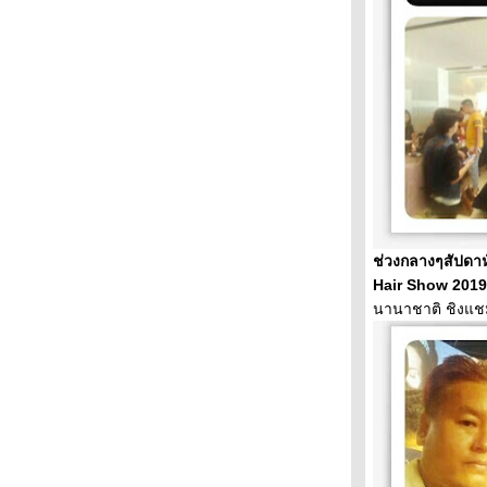
“พุ ศิลป์ปิ่น“ ตอน : คำขอจากซักเกอร์
สีสันวงเวียน 22 กรกฎาคม พันธกิจคริสตจักร
ไมตรีจิต
สีสันตลาดเช้าริมบึง สบายใจช็อปของถูก
วาดๆเขียนๆเพลินใจ นั่งมองสายน้ำเกาะเกร็ด
เสน่ห์ศาลาแดง ถิ่นนี้มีตำนาน
ผัดไทยเด็ดจริง หั่นผมบางกอกน้อ
วะห้องสมุดชิวๆตัดผมถิ่นตลาดพลู
สุขกายสบายใจ รฝช.ส่งเสริมพัฒนาวิชาชีพ
เดินทอดน่องชมงาน แข่งขันชิงแชมป์ผม
ท่องเที่ยววิถีลำคลอง กระตุ้นรักษ์สิ่งแวดล้อม
ช่วงกลางๆสัปดาห
ตลาดเช้านี้จงสวัสดิ์ โรตารีบริการชุมชน
Hair Show 201
กระแสทรงผมย้อนยุค “บางรัก“ติวเข้มวินเทจ
นานาชาติ ชิงแ
สีสันชิงแชมป์ผม ยกระดับช่างผมไท
จักสานใบลาน งานฝีมือภูมิปัญญาชาวบ้าน
เดินทอดน่องดูงานดีไซน์ เปิดประสบการณ์
หม่
ท่องเที่ยวสุสานแต้จิ๋ว กิจกรรมบริการชุมชน
ตลาดพลูอิ่มท้องอิ่มใจ อาหารอร่อยหลาก
หลา